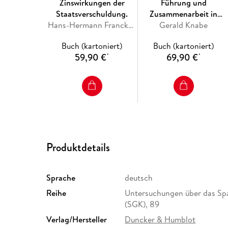
Zinswirkungen der
Führung und
Staatsverschuldung.
Zusammenarbeit in
Hans-Hermann Francke, Dieter Friedrich
Sparkassen-Zweigstellen.
Gerald Knabe
Buch (kartoniert)
Buch (kartoniert)
59,90 €
69,90 €
*
*
Produktdetails
Sprache
deutsch
Reihe
Untersuchungen über das Spa
(SGK), 89
Verlag/Hersteller
Duncker & Humblot