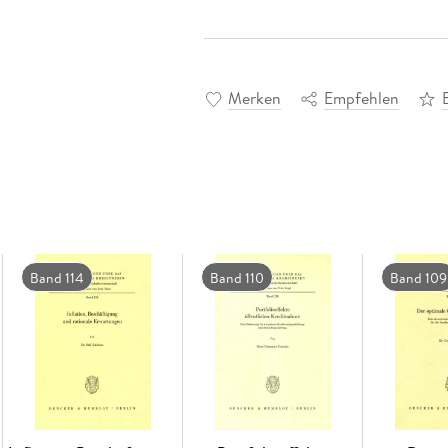
Merken
Empfehlen
Band 114
Band 110
Band 109