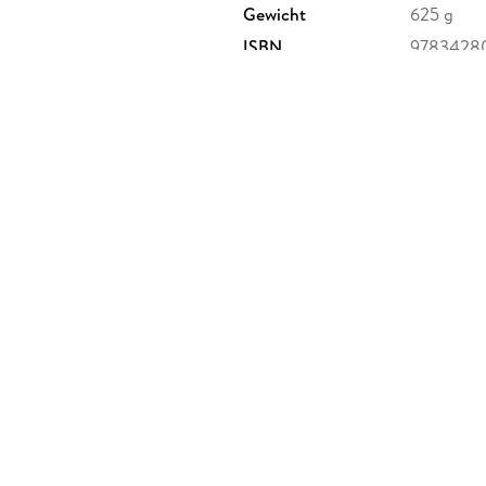
Gewicht
625 g
ISBN
9783428
arl-Heinrich-Becker-Weg 9,
humblot.de