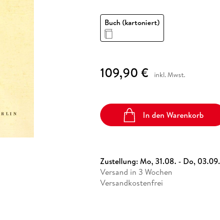
Fremdsprachige Bücher
n Lernhilfen
 Jugendbücher
eiber
Hörbuch Downloads im Bundle
cher
 Vergleich
 Puzzlezubehör
Lernen
New Adult
STABILO
Taschenbücher
Buch (kartoniert)
hilfen
hriller
 Backen
er
lender
Ratgeber
op
hriller
Romance
Sachbücher
109,90 €
precher:innen
Science Fiction
inkl. Mwst.
Fremdsprachige Bücher
In den Warenkorb
Zustellung:
Mo, 31.08. - Do, 03.09.
Versand in 3 Wochen
Versandkostenfrei