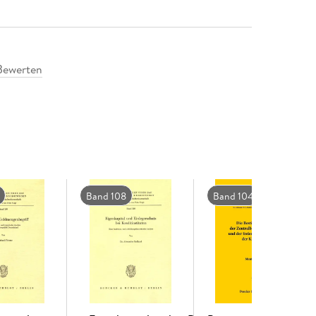
Bewerten
Band 108
Band 104