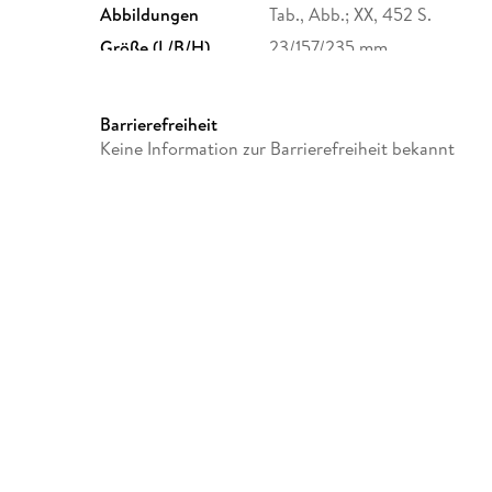
Abbildungen
Tab., Abb.; XX, 452 S.
Größe (L/B/H)
23/157/235 mm
Herstelleradresse
Duncker & Humblot GmbH, C
12165 Berlin, info@duncker-
Barrierefreiheit
Keine Information zur Barrierefreiheit bekannt