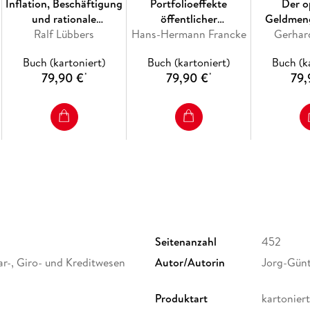
Inflation, Beschäftigung
Portfolioeffekte
Der o
und rationale
öffentlicher
Geldmeng
Erwartungen.
Ralf Lübbers
Hans-Hermann Francke
Kreditnahme.
Gerhar
Buch (kartoniert)
Buch (kartoniert)
Buch (k
79,90 €
79,90 €
79,
*
*
Seitenanzahl
452
r-, Giro- und Kreditwesen
Autor/Autorin
Jorg-Gün
Produktart
kartoniert