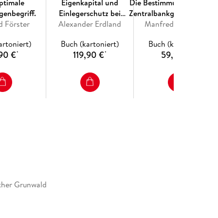
ptimale
Eigenkapital und
Die Bestimmungsgründe d
enbegriff.
Einlegerschutz bei
Zentralbankgeldbeschaff
d Förster
Alexander Erdland
Kreditinstituten.
Manfred Hartmann
und der freien
Liquiditätsreserven der
artoniert)
Buch (kartoniert)
Buch (kartoniert)
Kreditinstitute.
90 €
119,90 €
59,90 €
*
*
*
ther Grunwald