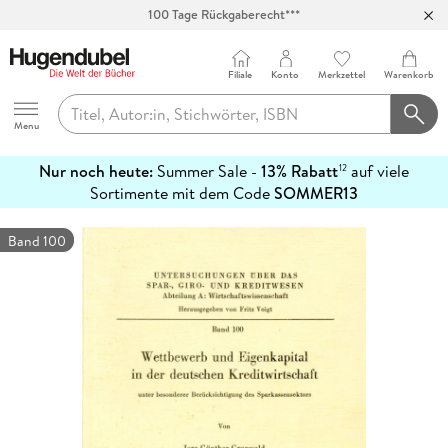
100 Tage Rückgaberecht***
Abholung in über 100 Filialen
Filiale
Konto
Merkzettel
Warenkorb
Hugendubel
Menu
Nur noch heute:
Summer Sale -
13% Rabatt
auf viele
12
mehr
Sortimente mit dem Code
SOMMER13
erfahren
Band 100