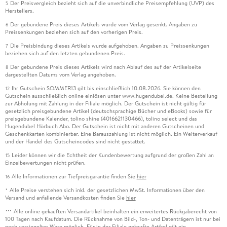
Der Preisvergleich bezieht sich auf die unverbindliche Preisempfehlung (UVP) des
5
Herstellers.
Der gebundene Preis dieses Artikels wurde vom Verlag gesenkt. Angaben zu
6
Preissenkungen beziehen sich auf den vorherigen Preis.
Die Preisbindung dieses Artikels wurde aufgehoben. Angaben zu Preissenkungen
7
beziehen sich auf den letzten gebundenen Preis.
Der gebundene Preis dieses Artikels wird nach Ablauf des auf der Artikelseite
8
dargestellten Datums vom Verlag angehoben.
Ihr Gutschein SOMMER13 gilt bis einschließlich 10.08.2026. Sie können den
12
Gutschein ausschließlich online einlösen unter www.hugendubel.de. Keine Bestellung
zur Abholung mit Zahlung in der Filiale möglich. Der Gutschein ist nicht gültig für
gesetzlich preisgebundene Artikel (deutschsprachige Bücher und eBooks) sowie für
preisgebundene Kalender, tolino shine (4016621130466), tolino select und das
Hugendubel Hörbuch Abo. Der Gutschein ist nicht mit anderen Gutscheinen und
Geschenkkarten kombinierbar. Eine Barauszahlung ist nicht möglich. Ein Weiterverkauf
und der Handel des Gutscheincodes sind nicht gestattet.
Leider können wir die Echtheit der Kundenbewertung aufgrund der großen Zahl an
15
Einzelbewertungen nicht prüfen.
Alle Informationen zur Tiefpreisgarantie finden Sie
hier
16
Alle Preise verstehen sich inkl. der gesetzlichen MwSt. Informationen über den
*
Versand und anfallende Versandkosten finden Sie
hier
Alle online gekauften Versandartikel beinhalten ein erweitertes Rückgaberecht von
***
100 Tagen nach Kaufdatum. Die Rücknahme von Bild-, Ton- und Datenträgern ist nur bei
noch versiegelter Ware möglich. Für in der Filiale gekaufte Artikel gilt ein