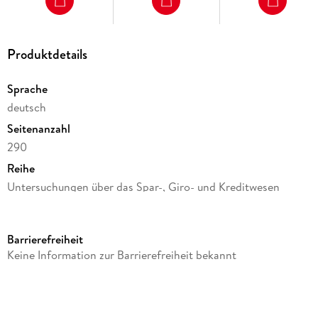
Produktdetails
Sprache
deutsch
Seitenanzahl
290
Reihe
Untersuchungen über das Spar-, Giro- und Kreditwesen
(SGK), 100
Autor/Autorin
Barrierefreiheit
Jorg-Günther Grunwald, Stefan Jokl
Keine Information zur Barrierefreiheit bekannt
Verlag/Hersteller
Duncker & Humblot
Produktart