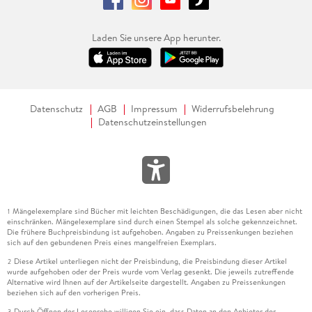
Laden Sie unsere App herunter.
Datenschutz
AGB
Impressum
Widerrufsbelehrung
Datenschutzeinstellungen
Mängelexemplare sind Bücher mit leichten Beschädigungen, die das Lesen aber nicht
1
einschränken. Mängelexemplare sind durch einen Stempel als solche gekennzeichnet.
Die frühere Buchpreisbindung ist aufgehoben. Angaben zu Preissenkungen beziehen
sich auf den gebundenen Preis eines mangelfreien Exemplars.
Diese Artikel unterliegen nicht der Preisbindung, die Preisbindung dieser Artikel
2
wurde aufgehoben oder der Preis wurde vom Verlag gesenkt. Die jeweils zutreffende
Alternative wird Ihnen auf der Artikelseite dargestellt. Angaben zu Preissenkungen
beziehen sich auf den vorherigen Preis.
Durch Öffnen der Leseprobe willigen Sie ein, dass Daten an den Anbieter der
3