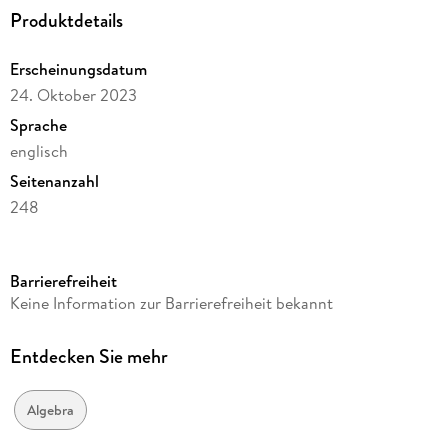
Produktdetails
Erscheinungsdatum
24. Oktober 2023
Sprache
englisch
Seitenanzahl
248
Reihe
Mathematics and Statistics
Barrierefreiheit
Autor/Autorin
Keine Information zur Barrierefreiheit bekannt
José-Antonio de la Peña
Verlag/Hersteller
Entdecken Sie mehr
Springer
Abbildungen
Algebra
XIV, 233 p. 1 illus.