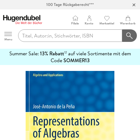
100 Tage Rückgaberecht***
Abholung in über 100 Filialen
Filiale
Konto
Merkzettel
Warenkorb
Hugendubel
Menu
Summer Sale:
13% Rabatt
auf viele Sortimente mit dem
12
mehr
Code
SOMMER13
erfahren