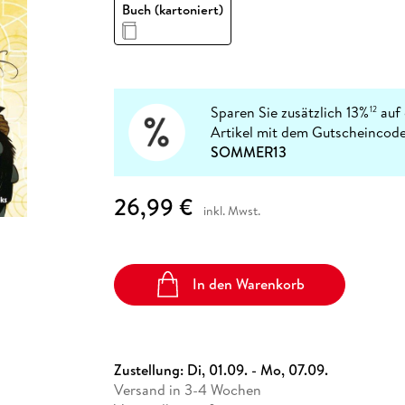
Fremdsprachige Bücher
Buch (kartoniert)
n Lernhilfen
 Jugendbücher
eiber
Hörbuch Downloads im Bundle
cher
 Vergleich
 Puzzlezubehör
Lernen
New Adult
STABILO
Taschenbücher
hilfen
hriller
 Backen
er
lender
Ratgeber
op
hriller
Romance
Sachbücher
Sparen Sie zusätzlich 13%
auf 
12
precher:innen
Artikel mit dem Gutscheincode
Science Fiction
SOMMER13
Fremdsprachige Bücher
26,99 €
inkl. Mwst.
In den Warenkorb
Zustellung:
Di, 01.09. - Mo, 07.09.
Versand in 3-4 Wochen