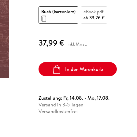
Fremdsprachige Bücher
n Lernhilfen
 Jugendbücher
eiber
Hörbuch Downloads im Bundle
cher
 Vergleich
 Puzzlezubehör
Lernen
New Adult
STABILO
Taschenbücher
Buch (kartoniert)
eBook pdf
hilfen
hriller
 Backen
er
lender
Ratgeber
ab
33,26 €
op
hriller
Romance
Sachbücher
37,99 €
precher:innen
inkl. Mwst.
Science Fiction
Fremdsprachige Bücher
In den Warenkorb
Zustellung:
Fr, 14.08. - Mo, 17.08.
Versand in 3-5 Tagen
Versandkostenfrei