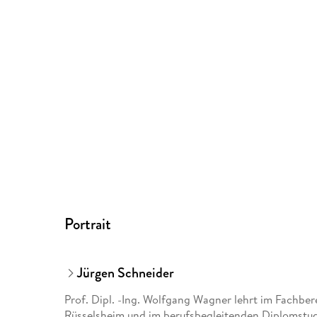
Portrait
Jürgen Schneider
Prof. Dipl. -Ing. Wolfgang Wagner lehrt im Fachb
Rüsselsheim und im berufsbegleitenden Diplomstud