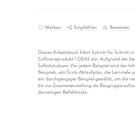
Merken
Empfehlen
Bewerten
Dieses Arbeitsbuch führt Schritt für Schritt 
Softwareprodukt I-DEAS ein. Aufgrund der be
Selbststudium: Vor jedem Beispiel wird der In
Beispiels, ein Grob-Ablaufplan, die Lernziele 
ein durchgängiges Beispiel gewählt, um die ve
bis zur Zusammenstellung als Baugruppe aufzuz
derzeitigen Befehlssatz.
Inhaltsverzeichnis
1 Einführung in i-DEAS Master Series. - Ü1. 1
Voraussetzungen. - Ü1. 3 Grundlagen der Hand
Handhabung der Schulungsunterlagen. - 2 Model