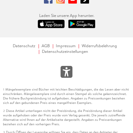
Laden Sie unsere App herunter.
Datenschutz
AGB
Impressum
Widerrufsbelehrung
Datenschutzeinstellungen
Mängelexemplare sind Bücher mit leichten Beschädigungen, die das Lesen aber nicht
1
einschränken. Mängelexemplare sind durch einen Stempel als solche gekennzeichnet.
Die frühere Buchpreisbindung ist aufgehoben. Angaben zu Preissenkungen beziehen
sich auf den gebundenen Preis eines mangelfreien Exemplars.
Diese Artikel unterliegen nicht der Preisbindung, die Preisbindung dieser Artikel
2
wurde aufgehoben oder der Preis wurde vom Verlag gesenkt. Die jeweils zutreffende
Alternative wird Ihnen auf der Artikelseite dargestellt. Angaben zu Preissenkungen
beziehen sich auf den vorherigen Preis.
Durch Öffnen der Leseprobe willigen Sie ein, dass Daten an den Anbieter der
3