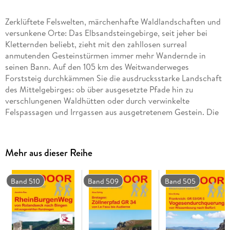
Zerklüftete Felswelten, märchenhafte Waldlandschaften und
versunkene Orte: Das Elbsandsteingebirge, seit jeher bei
Kletternden beliebt, zieht mit den zahllosen surreal
anmutenden Gesteinstürmen immer mehr Wandernde in
seinen Bann. Auf den 105 km des Weitwanderweges
Forststeig durchkämmen Sie die ausdrucksstarke Landschaft
des Mittelgebirges: ob über ausgesetzte Pfade hin zu
verschlungenen Waldhütten oder durch verwinkelte
Felspassagen und Irrgassen aus ausgetretenem Gestein. Die
Grenzwanderung zwischen Deutschlands wildem Osten und
dem sagenumwobenen West-Tschechien wartet mit
Geheimnissen und Entdeckungen an jeder Ecke auf. Der
Mehr aus dieser Reihe
Forststeig lädt zu einer atmosphärischen Wildniswanderung
ein, die in Deutschland seinesgleichen sucht: Zahlreiche
einsame Biwakplätze sowie verlassene, urige
Band 510
Band 509
Band 505
Selbstversorgerhütten erlauben, die Nacht abseits der
Zivilisation an dem schroffen Gestein und in den dichten
Wäldern an den hohen Tafelbergen zu verbringen. Wer
braucht da noch die beschwerliche Reise nach Kanada