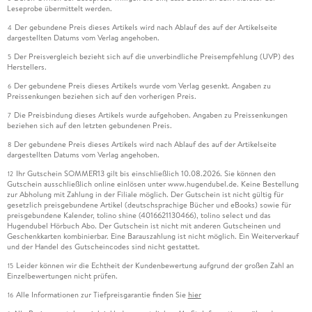
Leseprobe übermittelt werden.
Der gebundene Preis dieses Artikels wird nach Ablauf des auf der Artikelseite
4
dargestellten Datums vom Verlag angehoben.
Der Preisvergleich bezieht sich auf die unverbindliche Preisempfehlung (UVP) des
5
Herstellers.
Der gebundene Preis dieses Artikels wurde vom Verlag gesenkt. Angaben zu
6
Preissenkungen beziehen sich auf den vorherigen Preis.
Die Preisbindung dieses Artikels wurde aufgehoben. Angaben zu Preissenkungen
7
beziehen sich auf den letzten gebundenen Preis.
Der gebundene Preis dieses Artikels wird nach Ablauf des auf der Artikelseite
8
dargestellten Datums vom Verlag angehoben.
Ihr Gutschein SOMMER13 gilt bis einschließlich 10.08.2026. Sie können den
12
Gutschein ausschließlich online einlösen unter www.hugendubel.de. Keine Bestellung
zur Abholung mit Zahlung in der Filiale möglich. Der Gutschein ist nicht gültig für
gesetzlich preisgebundene Artikel (deutschsprachige Bücher und eBooks) sowie für
preisgebundene Kalender, tolino shine (4016621130466), tolino select und das
Hugendubel Hörbuch Abo. Der Gutschein ist nicht mit anderen Gutscheinen und
Geschenkkarten kombinierbar. Eine Barauszahlung ist nicht möglich. Ein Weiterverkauf
und der Handel des Gutscheincodes sind nicht gestattet.
Leider können wir die Echtheit der Kundenbewertung aufgrund der großen Zahl an
15
Einzelbewertungen nicht prüfen.
Alle Informationen zur Tiefpreisgarantie finden Sie
hier
16