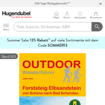
100 Tage Rückgaberecht***
Abholung in über 100 Filialen
Filiale
Konto
Merkzettel
Warenkorb
Hugendubel
Menu
Summer Sale:
13% Rabatt
auf viele Sortimente mit dem
12
mehr
Code
SOMMER13
erfahren
Band 503