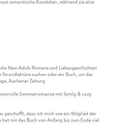
chaut romantische Komödien, während sie eine
e, die New-Adult-Romane und Liebesgeschichten
e Strandlektüre suchen oder ein Buch, um das
ege, Aachener Zeitung
 humorvolle Sommerromanze mit family & cozy
es geschafft, dass ich mich wie ein Mitglied der
e hat mir das Buch von Anfang bis zum Ende viel
zum Abschalten. @books_of_sven, Instagram