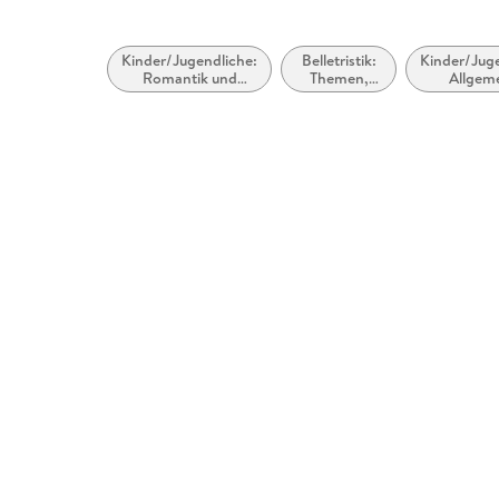
Kinder/Jugendliche:
Belletristik:
Kinder/Juge
Romantik und
Themen,
Allgeme
Liebesgeschichten
Stoffe,
modern
Motive:
zeitgenös
Liebe und
Belletr
Beziehungen