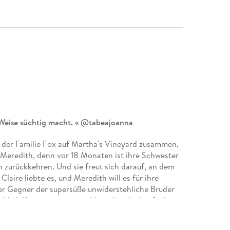
Weise süchtig macht. « @tabeajoanna
der Familie Fox auf Martha's Vineyard zusammen,
r Meredith, denn vor 18 Monaten ist ihre Schwester
n zurückkehren. Und sie freut sich darauf, an dem
laire liebte es, und Meredith will es für ihre
er Gegner der supersüße unwiderstehliche Bruder
nblick Konzentrationsprobleme hat. Im Laufe der
el, sondern auch ihr Herz zu verlieren droht. Wird
nen? Nicht auszuschließen!