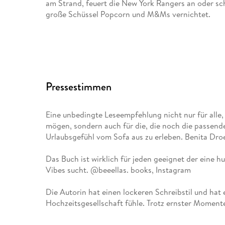
am Strand, feuert die New York Rangers an oder s
große Schüssel Popcorn und M&Ms vernichtet.
Pressestimmen
Eine unbedingte Leseempfehlung nicht nur für all
mögen, sondern auch für die, die noch die passend
Urlaubsgefühl vom Sofa aus zu erleben. Benita Dro
Das Buch ist wirklich für jeden geeignet der eine
Vibes sucht. @beeellas. books, Instagram
Die Autorin hat einen lockeren Schreibstil und hat 
Hochzeitsgesellschaft fühle. Trotz ernster Moment
Spaß gemacht, einfach ein Sommer-Wohlfühlbuch 