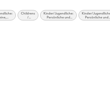
ndliche:
Childrens
Kinder/Jugendliche:
Kinder/Jugendlich
ine,
/
Persönliche und
Persönliche und
e und
Teenage
soziale Themen: Tod
soziale Themen:
sische
personal
und Trauer
Daten,
istik
and
Beziehungen,
social
Romatik und Lieb
topics:
Growing
up /
coming
of age