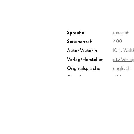
Für Fans von Jenny Han, Colleen Hoover - und 
Sprache
deutsch
Seitenanzahl
400
Autor/Autorin
K. L. Walt
Verlag/Hersteller
dtv Verla
Originalsprache
englisch
Gewicht
402 g
Sonstiges
Großforma
Herstelleradresse
dtv Verla
80337 Mün
produktsi