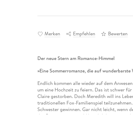
Merken
Empfehlen
Bewerten
Der neue Stern am Romance-Himmel
»Eine Sommerromanze, die auf wunderbarste 
Endlich kommen alle wieder auf dem Anwesen 
um eine Hochzeit zu feiern. Das ist schwer fü
Claire gestorben. Doch Meredith will ins Lebe
traditionellen Fox-Familienspiel teilzunehmen. C
Schwester gewinnen. Gar nicht leicht, wenn d
des Bräutigams ist und Meredith bei seinem A
Woche wird ihr klar, dass sie nicht nur das Spi
sie ihre Unbeschwertheit zurückgewinnen kön