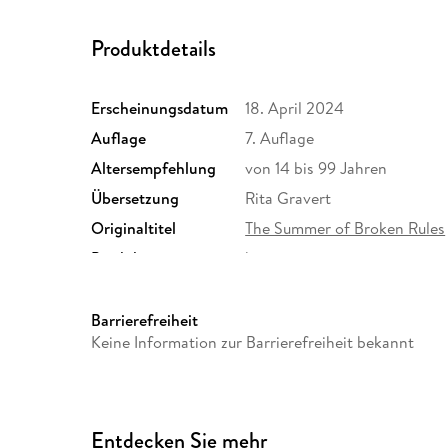
Produktdetails
Erscheinungsdatum
18. April 2024
Auflage
7. Auflage
Altersempfehlung
von 14 bis 99 Jahren
Übersetzung
Rita Gravert
Originaltitel
The Summer of Broken Rules
Produktart
kartoniert
Größe (L/B/H)
209/135/31 mm
ISBN
9783423650397
Barrierefreiheit
Keine Information zur Barrierefreiheit bekannt
Entdecken Sie mehr