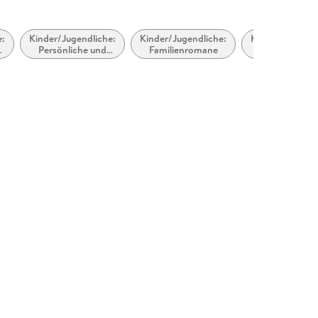
e:
Kinder/Jugendliche:
Kinder/Jugendliche:
Kinder/Jugendl
Persönliche und
Familienromane
Persönliche 
soziale Themen:
soziale Them
Familien und
Freunde un
Familienmitglieder
Freundschaf
e