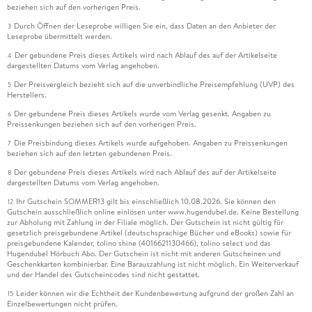
beziehen sich auf den vorherigen Preis.
Durch Öffnen der Leseprobe willigen Sie ein, dass Daten an den Anbieter der
3
Leseprobe übermittelt werden.
Der gebundene Preis dieses Artikels wird nach Ablauf des auf der Artikelseite
4
dargestellten Datums vom Verlag angehoben.
Der Preisvergleich bezieht sich auf die unverbindliche Preisempfehlung (UVP) des
5
Herstellers.
Der gebundene Preis dieses Artikels wurde vom Verlag gesenkt. Angaben zu
6
Preissenkungen beziehen sich auf den vorherigen Preis.
Die Preisbindung dieses Artikels wurde aufgehoben. Angaben zu Preissenkungen
7
beziehen sich auf den letzten gebundenen Preis.
Der gebundene Preis dieses Artikels wird nach Ablauf des auf der Artikelseite
8
dargestellten Datums vom Verlag angehoben.
Ihr Gutschein SOMMER13 gilt bis einschließlich 10.08.2026. Sie können den
12
Gutschein ausschließlich online einlösen unter www.hugendubel.de. Keine Bestellung
zur Abholung mit Zahlung in der Filiale möglich. Der Gutschein ist nicht gültig für
gesetzlich preisgebundene Artikel (deutschsprachige Bücher und eBooks) sowie für
preisgebundene Kalender, tolino shine (4016621130466), tolino select und das
Hugendubel Hörbuch Abo. Der Gutschein ist nicht mit anderen Gutscheinen und
Geschenkkarten kombinierbar. Eine Barauszahlung ist nicht möglich. Ein Weiterverkauf
und der Handel des Gutscheincodes sind nicht gestattet.
Leider können wir die Echtheit der Kundenbewertung aufgrund der großen Zahl an
15
Einzelbewertungen nicht prüfen.