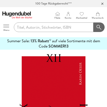
100 Tage Rückgaberecht***
Abholung in über 100 Filialen
Filiale
Konto
Merkzettel
Warenkorb
Hugendubel
Menu
Summer Sale:
13% Rabatt
auf viele Sortimente mit dem
12
mehr
Code
SOMMER13
erfahren