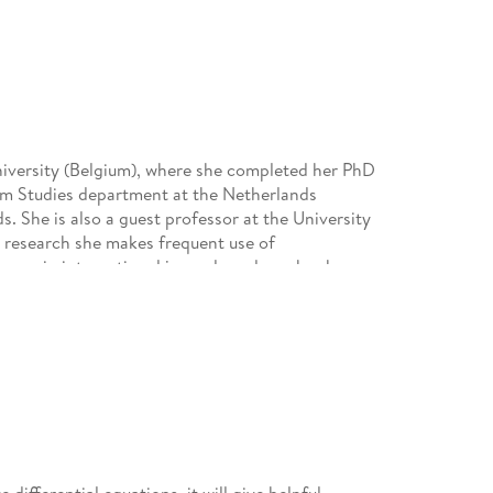
iversity (Belgium), where she completed her PhD
tem Studies department at the Netherlands
s. She is also a guest professor at the University
r research she makes frequent use of
pers in international journals and one book
(co) author of several R-packages on CRAN
, limSolve, LIM, ToxLim, NetIndices, FME, shape,
llege, London in 1969 and then moved to St John
 the solution of differential equations under the
ambridge he returned to Imperial College as a
differential equations. it will give helpful