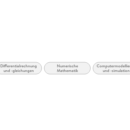
Europapla
ProductS
Differentialrechnung
Numerische
Computermodellie
und -gleichungen
Mathematik
und -simulation