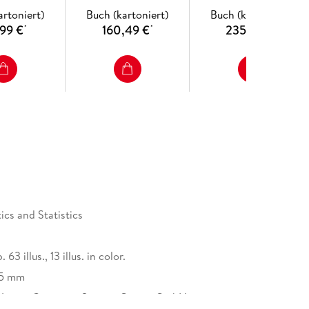
artoniert)
Buch (kartoniert)
Buch (kartoniert)
,99 €
160,49 €
235,49 €
*
*
*
cs and Statistics
 63 illus., 13 illus. in color.
15 mm
Nature Customer Service Center GmbH,