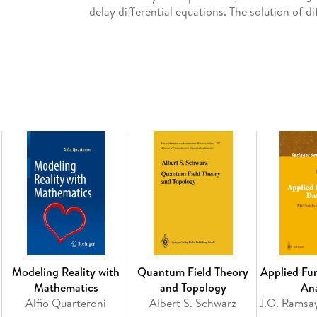
delay differential equations. The solution of di
this book. It is therefore intended for the pra
to know how to use R for solving differential 
mathematicians should at least understand the
into the relevant literature that provides mo
chapter that deals with R examples is precede
numerical methods being used is introduced. In
solving differential equations, we have taken e
biology, chemistry, physics, pharmacokinetic
used frequently in the field of numerical analys
Inhaltsverzeichnis
Differential Equations. - Initial Value Problems
Differential Algebraic Equations. - Solving Dif
Differential Equations. - Solving Delay Differen
- Solving Partial Differential Equations in R.
Modeling Reality with
Quantum Field Theory
Applied Fu
Problems in R. - Appendix. - Index.
Mathematics
and Topology
Ana
Alfio Quarteroni
Albert S. Schwarz