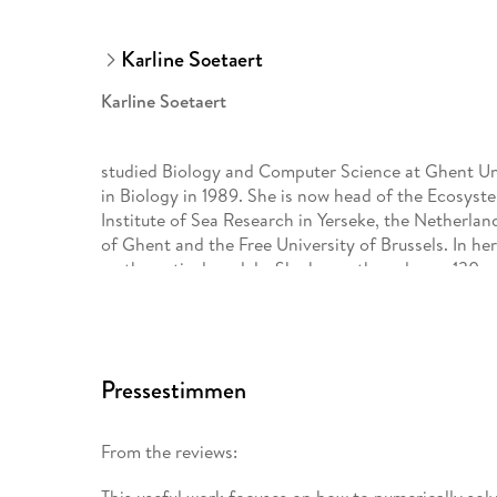
Karline Soetaert
Karline Soetaert
studied Biology and Computer Science at Ghent Un
in Biology in 1989. She is now head of the Ecosys
Institute of Sea Research in Yerseke, the Netherland
of Ghent and the Free University of Brussels. In he
mathematical models. She has authored over 130 pa
dealing with ecological modeling in R. She is the 
(deSolve, bvpSolve, ReacTran, rootSolve, deTestSet
diagram, ecolMod, marelac, AquaEnv, BCE).
Pressestimmen
Jeff Cash
received his Mathematics degree from Imperial Co
From the reviews:
s college, Cambridge, where he studied for a PhD in
guidance of Dr J. C. P. Miller. Having finished at C
This useful work focuses on how to numerically solve 