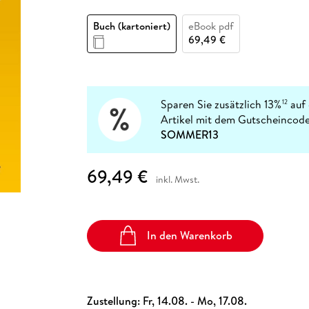
Fremdsprachige Bücher
n Lernhilfen
 Jugendbücher
eiber
Hörbuch Downloads im Bundle
cher
 Vergleich
 Puzzlezubehör
Lernen
New Adult
STABILO
Taschenbücher
Buch (kartoniert)
eBook pdf
hilfen
hriller
 Backen
er
lender
Ratgeber
69,49 €
op
hriller
Romance
Sachbücher
precher:innen
Science Fiction
Sparen Sie zusätzlich 13%
auf 
12
Artikel mit dem Gutscheincode
Fremdsprachige Bücher
SOMMER13
69,49 €
inkl. Mwst.
In den Warenkorb
Zustellung:
Fr, 14.08. - Mo, 17.08.