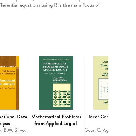
fferential equations using R is the main focus of
ctitioner, the student and the scientist, who wants
equations. However, it has been our goal that non-
 basics of the methods, while obtaining entrance
re mathematical background. Therefore, each
d by a chapter where the theory behind the
 the sections that deal with the use of R for
xamples from a variety of disciplines, including
s. Many examples are well-known test examples,
is.
. - Solving Ordinary Differential Equations in R. -
ferential Algebraic Equations in R. - Delay
tial Equations in R. - Partial Differential Equations.
 - Boundary Value Problems. - Solving Boundary Value
nctional Data
Mathematical Problems
Linear Control Systems
lysis
from Applied Logic I
J.O. Ramsay, B.W. Silverman
Gyan C. Agarwal, Branislav Kis