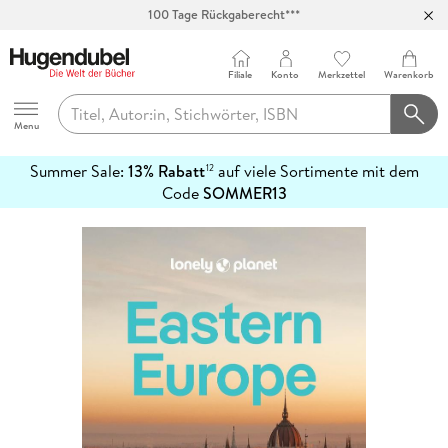
100 Tage Rückgaberecht***
Abholung in über 100 Filialen
Filiale
Konto
Merkzettel
Warenkorb
Hugendubel
Menu
Summer Sale:
13% Rabatt
auf viele Sortimente mit dem
12
mehr
Code
SOMMER13
erfahren