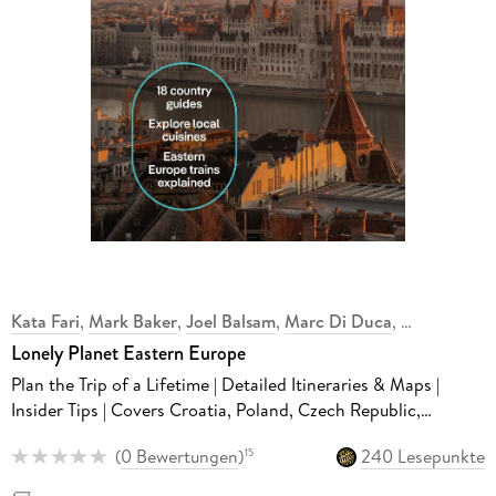
Kata Fari
,
Mark Baker
,
Joel Balsam
,
Marc Di Duca
,
Lonely Planet Eastern Europe
Plan the Trip of a Lifetime | Detailed Itineraries & Maps |
Insider Tips | Covers Croatia, Poland, Czech Republic,
Hungary, Romania, Albania and more
(
0 Bewertungen
)
240 Lesepunkte
15