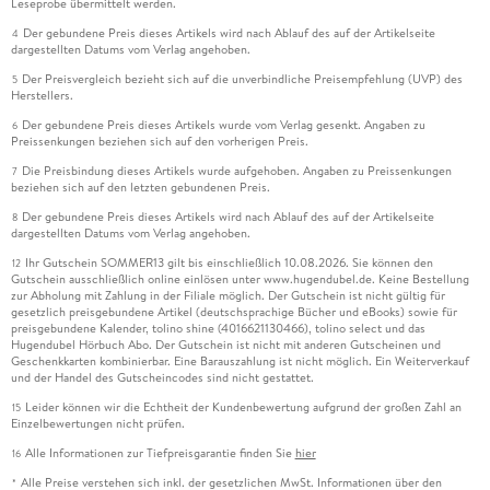
Leseprobe übermittelt werden.
Der gebundene Preis dieses Artikels wird nach Ablauf des auf der Artikelseite
4
dargestellten Datums vom Verlag angehoben.
Der Preisvergleich bezieht sich auf die unverbindliche Preisempfehlung (UVP) des
5
Herstellers.
Der gebundene Preis dieses Artikels wurde vom Verlag gesenkt. Angaben zu
6
Preissenkungen beziehen sich auf den vorherigen Preis.
Die Preisbindung dieses Artikels wurde aufgehoben. Angaben zu Preissenkungen
7
beziehen sich auf den letzten gebundenen Preis.
Der gebundene Preis dieses Artikels wird nach Ablauf des auf der Artikelseite
8
dargestellten Datums vom Verlag angehoben.
Ihr Gutschein SOMMER13 gilt bis einschließlich 10.08.2026. Sie können den
12
Gutschein ausschließlich online einlösen unter www.hugendubel.de. Keine Bestellung
zur Abholung mit Zahlung in der Filiale möglich. Der Gutschein ist nicht gültig für
gesetzlich preisgebundene Artikel (deutschsprachige Bücher und eBooks) sowie für
preisgebundene Kalender, tolino shine (4016621130466), tolino select und das
Hugendubel Hörbuch Abo. Der Gutschein ist nicht mit anderen Gutscheinen und
Geschenkkarten kombinierbar. Eine Barauszahlung ist nicht möglich. Ein Weiterverkauf
und der Handel des Gutscheincodes sind nicht gestattet.
Leider können wir die Echtheit der Kundenbewertung aufgrund der großen Zahl an
15
Einzelbewertungen nicht prüfen.
Alle Informationen zur Tiefpreisgarantie finden Sie
hier
16
Alle Preise verstehen sich inkl. der gesetzlichen MwSt. Informationen über den
*