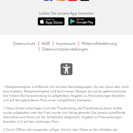
Laden Sie unsere App herunter.
Datenschutz
AGB
Impressum
Widerrufsbelehrung
Datenschutzeinstellungen
Mängelexemplare sind Bücher mit leichten Beschädigungen, die das Lesen aber nicht
1
einschränken. Mängelexemplare sind durch einen Stempel als solche gekennzeichnet.
Die frühere Buchpreisbindung ist aufgehoben. Angaben zu Preissenkungen beziehen
sich auf den gebundenen Preis eines mangelfreien Exemplars.
Diese Artikel unterliegen nicht der Preisbindung, die Preisbindung dieser Artikel
2
wurde aufgehoben oder der Preis wurde vom Verlag gesenkt. Die jeweils zutreffende
Alternative wird Ihnen auf der Artikelseite dargestellt. Angaben zu Preissenkungen
beziehen sich auf den vorherigen Preis.
Durch Öffnen der Leseprobe willigen Sie ein, dass Daten an den Anbieter der
3