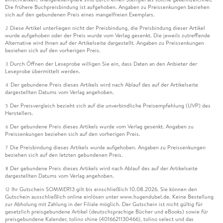
Die frühere Buchpreisbindung ist aufgehoben. Angaben zu Preissenkungen beziehen
sich auf den gebundenen Preis eines mangelfreien Exemplars.
Diese Artikel unterliegen nicht der Preisbindung, die Preisbindung dieser Artikel
2
wurde aufgehoben oder der Preis wurde vom Verlag gesenkt. Die jeweils zutreffende
Alternative wird Ihnen auf der Artikelseite dargestellt. Angaben zu Preissenkungen
beziehen sich auf den vorherigen Preis.
Durch Öffnen der Leseprobe willigen Sie ein, dass Daten an den Anbieter der
3
Leseprobe übermittelt werden.
Der gebundene Preis dieses Artikels wird nach Ablauf des auf der Artikelseite
4
dargestellten Datums vom Verlag angehoben.
Der Preisvergleich bezieht sich auf die unverbindliche Preisempfehlung (UVP) des
5
Herstellers.
Der gebundene Preis dieses Artikels wurde vom Verlag gesenkt. Angaben zu
6
Preissenkungen beziehen sich auf den vorherigen Preis.
Die Preisbindung dieses Artikels wurde aufgehoben. Angaben zu Preissenkungen
7
beziehen sich auf den letzten gebundenen Preis.
Der gebundene Preis dieses Artikels wird nach Ablauf des auf der Artikelseite
8
dargestellten Datums vom Verlag angehoben.
Ihr Gutschein SOMMER13 gilt bis einschließlich 10.08.2026. Sie können den
12
Gutschein ausschließlich online einlösen unter www.hugendubel.de. Keine Bestellung
zur Abholung mit Zahlung in der Filiale möglich. Der Gutschein ist nicht gültig für
gesetzlich preisgebundene Artikel (deutschsprachige Bücher und eBooks) sowie für
preisgebundene Kalender, tolino shine (4016621130466), tolino select und das