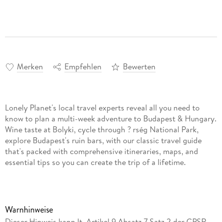
Merken
Empfehlen
Bewerten
Lonely Planet's local travel experts reveal all you need to
know to plan a multi-week adventure to Budapest & Hungary.
Wine taste at Bolyki, cycle through ? rség National Park,
explore Budapest's ruin bars, with our classic travel guide
that's packed with comprehensive itineraries, maps, and
essential tips so you can create the trip of a lifetime.
Warnhinweise
Dieser Hinweis kann lt. Artikel 9 Absatz 7 Satz 2 der GPSR