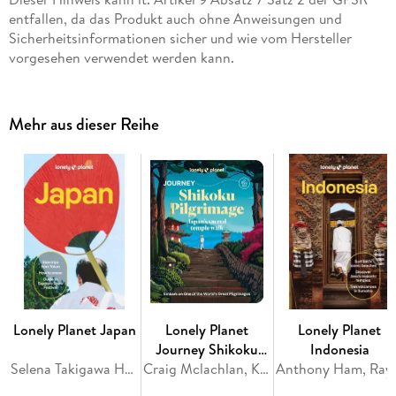
entfallen, da das Produkt auch ohne Anweisungen und
Sicherheitsinformationen sicher und wie vom Hersteller
vorgesehen verwendet werden kann.
Mehr aus dieser Reihe
Lonely Planet Japan
Lonely Planet
Lonely Planet
Journey Shikoku
Indonesia
Selena Takigawa Hoy, Ray Bartlett, Rob Goss, Felicity Hughes, Jessica Korteman
Pilgrimage
Craig Mclachlan, Kim Kahan, Jessica Korteman, Rie Miyoshi, Kathryn Wortley
Anthony Ham, Ray Bartlett, 