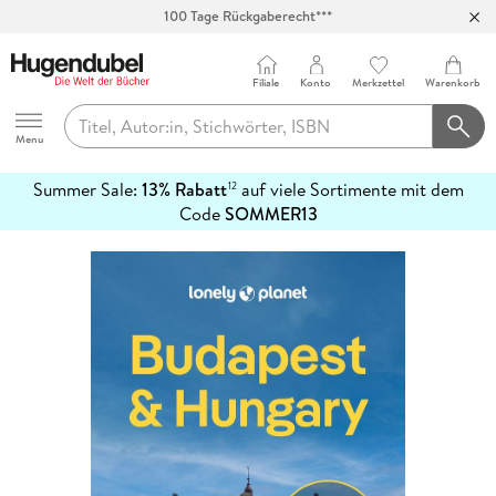
100 Tage Rückgaberecht***
Abholung in über 100 Filialen
Filiale
Konto
Merkzettel
Warenkorb
Hugendubel
Menu
Summer Sale:
13% Rabatt
auf viele Sortimente mit dem
12
mehr
Code
SOMMER13
erfahren