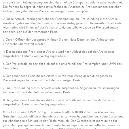
einschränken. Mängelexemplare sind durch einen Stempel als solche gekennzeichnet.
Die frühere Buchpreisbindung ist aufgehoben. Angaben zu Preissenkungen beziehen
sich auf den gebundenen Preis eines mangelfreien Exemplars.
Diese Artikel unterliegen nicht der Preisbindung, die Preisbindung dieser Artikel
2
wurde aufgehoben oder der Preis wurde vom Verlag gesenkt. Die jeweils zutreffende
Alternative wird Ihnen auf der Artikelseite dargestellt. Angaben zu Preissenkungen
beziehen sich auf den vorherigen Preis.
Durch Öffnen der Leseprobe willigen Sie ein, dass Daten an den Anbieter der
3
Leseprobe übermittelt werden.
Der gebundene Preis dieses Artikels wird nach Ablauf des auf der Artikelseite
4
dargestellten Datums vom Verlag angehoben.
Der Preisvergleich bezieht sich auf die unverbindliche Preisempfehlung (UVP) des
5
Herstellers.
Der gebundene Preis dieses Artikels wurde vom Verlag gesenkt. Angaben zu
6
Preissenkungen beziehen sich auf den vorherigen Preis.
Die Preisbindung dieses Artikels wurde aufgehoben. Angaben zu Preissenkungen
7
beziehen sich auf den letzten gebundenen Preis.
Der gebundene Preis dieses Artikels wird nach Ablauf des auf der Artikelseite
8
dargestellten Datums vom Verlag angehoben.
Ihr Gutschein SOMMER13 gilt bis einschließlich 10.08.2026. Sie können den
12
Gutschein ausschließlich online einlösen unter www.hugendubel.de. Keine Bestellung
zur Abholung mit Zahlung in der Filiale möglich. Der Gutschein ist nicht gültig für
gesetzlich preisgebundene Artikel (deutschsprachige Bücher und eBooks) sowie für