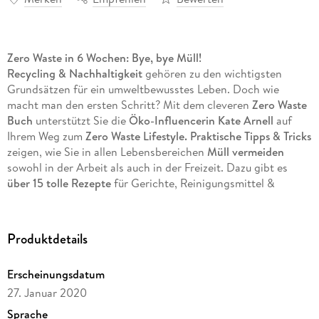
Zero Waste in 6 Wochen: Bye, bye Müll!
Recycling & Nachhaltigkeit
gehören zu den wichtigsten
Grundsätzen für ein umweltbewusstes Leben. Doch wie
macht man den ersten Schritt? Mit dem cleveren
Zero Waste
Buch
unterstützt Sie die
Öko-Influencerin Kate Arnell
auf
Ihrem Weg zum
Zero Waste Lifestyle. Praktische Tipps & Tricks
zeigen, wie Sie in allen Lebensbereichen
Müll vermeiden
sowohl in der Arbeit als auch in der Freizeit. Dazu gibt es
über 15 tolle Rezepte
für Gerichte, Reinigungsmittel &
Beautyprodukte.
Glücklich leben ohne Müll Umweltschutz durch
Produktdetails
Müllvermeidung!
Dieser Ratgeber hilft Ihnen, in nur sechs Wochen wesentlich
Erscheinungsdatum
weniger Müll zu produzieren:
27. Januar 2020
Die Grundlagen von Zero Waste.
Praktischer 6-Wochen-Plan.
Sprache