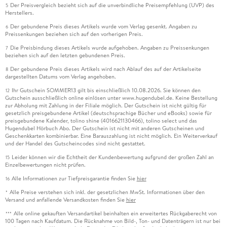
Der Preisvergleich bezieht sich auf die unverbindliche Preisempfehlung (UVP) des
5
Herstellers.
Der gebundene Preis dieses Artikels wurde vom Verlag gesenkt. Angaben zu
6
Preissenkungen beziehen sich auf den vorherigen Preis.
Die Preisbindung dieses Artikels wurde aufgehoben. Angaben zu Preissenkungen
7
beziehen sich auf den letzten gebundenen Preis.
Der gebundene Preis dieses Artikels wird nach Ablauf des auf der Artikelseite
8
dargestellten Datums vom Verlag angehoben.
Ihr Gutschein SOMMER13 gilt bis einschließlich 10.08.2026. Sie können den
12
Gutschein ausschließlich online einlösen unter www.hugendubel.de. Keine Bestellung
zur Abholung mit Zahlung in der Filiale möglich. Der Gutschein ist nicht gültig für
gesetzlich preisgebundene Artikel (deutschsprachige Bücher und eBooks) sowie für
preisgebundene Kalender, tolino shine (4016621130466), tolino select und das
Hugendubel Hörbuch Abo. Der Gutschein ist nicht mit anderen Gutscheinen und
Geschenkkarten kombinierbar. Eine Barauszahlung ist nicht möglich. Ein Weiterverkauf
und der Handel des Gutscheincodes sind nicht gestattet.
Leider können wir die Echtheit der Kundenbewertung aufgrund der großen Zahl an
15
Einzelbewertungen nicht prüfen.
Alle Informationen zur Tiefpreisgarantie finden Sie
hier
16
Alle Preise verstehen sich inkl. der gesetzlichen MwSt. Informationen über den
*
Versand und anfallende Versandkosten finden Sie
hier
Alle online gekauften Versandartikel beinhalten ein erweitertes Rückgaberecht von
***
100 Tagen nach Kaufdatum. Die Rücknahme von Bild-, Ton- und Datenträgern ist nur bei