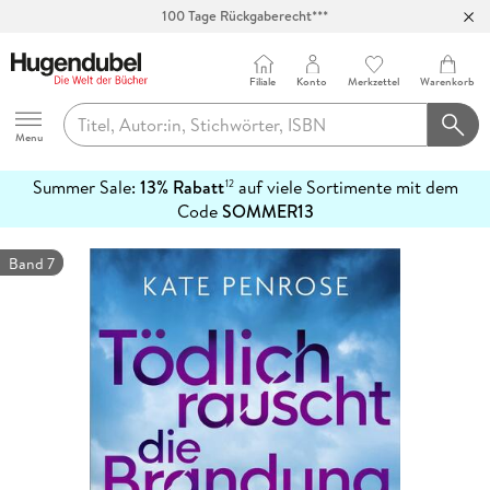
100 Tage Rückgaberecht***
Abholung in über 100 Filialen
Filiale
Konto
Merkzettel
Warenkorb
Hugendubel
Menu
Summer Sale:
13% Rabatt
auf viele Sortimente mit dem
12
mehr
Code
SOMMER13
erfahren
Band 7