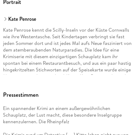
Portrait
Kate Penrose
Kate Penrose kennt die Scilly-Inseln vor der Küste Cornwalls
wie ihre Westentasche. Seit Kindertagen verbringt sie fast
jeden Sommer dort und ist jedes Mal aufs Neue fasziniert von
dem atemberaubenden Naturparadies. Die Idee für eine
Krimiserie mit diesem einzigartigen Schauplatz kam ihr
spontan bei einem Restaurantbesuch, und aus ein paar hastig
hingekritzelten Stichworten auf der Speisekarte wurde einige
Monate später der erste Insel-Krimi. Kate Penrose, die auch
unter dem Namen Kate Rhodes schreibt, lebt mit ihrem
Mann, dem Autor David Pescod, in Cambridge am Ufer des
Pressestimmen
River Cam.
Ein spannender Krimi an einem außergewöhnlichen
Birgit Schmitz hat Theater- und Literaturwissenschaften
Schauplatz, der Lust macht, diese besondere Inselgruppe
studiert und arbeitete einige Jahre als Dramaturgin. Heute
kennenzulernen. Die Rheinpfalz
lebt sie als Literaturübersetzerin, Texterin und Lektorin in
Frankfurt am Main.
Die Krimis rund um Detective [. . .] Kitto leben nicht nur von