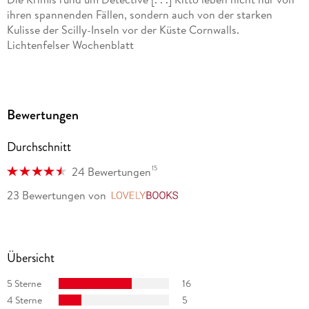
ihren spannenden Fällen, sondern auch von der starken
Kulisse der Scilly-Inseln vor der Küste Cornwalls.
Lichtenfelser Wochenblatt
Penrose ist eine Meisterin der Spannung und der
differenzierten Charaktere, sie bietet den Lesenden und
Zuhörenden ein kniffliges Rätsel. Dorle Neumann,
Bewertungen
Westfälische Nachrichten
Durchschnitt
15
24 Bewertungen
23 Bewertungen
von
LovelyBooks
Übersicht
5 Sterne
16
4 Sterne
5