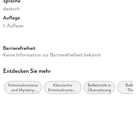
Sprache
deutsch
Auflage
1. Auflage
Seitenanzahl
410
Barrierefreiheit
Reihe
Keine Information zur Barrierefreiheit bekannt
Ben Kitto ermittelt auf den Scilly-Inseln, 7
Autor/Autorin
Entdecken Sie mehr
Kate Penrose
Kriminalromane
Klassische
Belletristik in
Bellet
Übersetzung
und Mystery:
Kriminalromane
Übersetzung
The
Birgit Schmitz
Polizeiarbeit &
und Mystery
Stoffe,
Forensik
Region
Verlag/Hersteller
FISCHER Taschenbuch
Originaltitel
Hangman Island