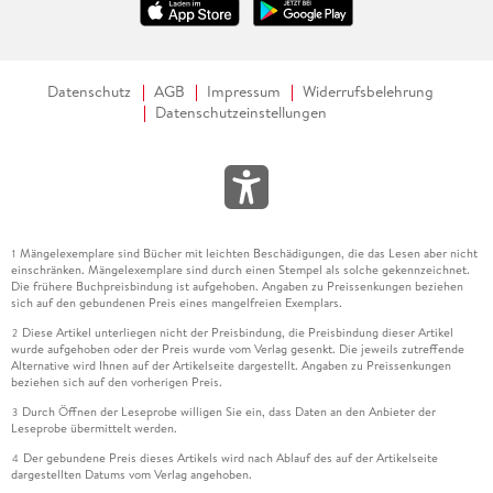
Datenschutz
AGB
Impressum
Widerrufsbelehrung
Datenschutzeinstellungen
Mängelexemplare sind Bücher mit leichten Beschädigungen, die das Lesen aber nicht
1
einschränken. Mängelexemplare sind durch einen Stempel als solche gekennzeichnet.
Die frühere Buchpreisbindung ist aufgehoben. Angaben zu Preissenkungen beziehen
sich auf den gebundenen Preis eines mangelfreien Exemplars.
Diese Artikel unterliegen nicht der Preisbindung, die Preisbindung dieser Artikel
2
wurde aufgehoben oder der Preis wurde vom Verlag gesenkt. Die jeweils zutreffende
Alternative wird Ihnen auf der Artikelseite dargestellt. Angaben zu Preissenkungen
beziehen sich auf den vorherigen Preis.
Durch Öffnen der Leseprobe willigen Sie ein, dass Daten an den Anbieter der
3
Leseprobe übermittelt werden.
Der gebundene Preis dieses Artikels wird nach Ablauf des auf der Artikelseite
4
dargestellten Datums vom Verlag angehoben.