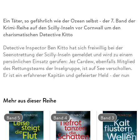
Ein Täter, so gefährlich wie der Ozean selbst - der 7. Band der
Krimi-Reihe auf den Scilly-Inseln vor Cornwall um den
charismatischen Detective Kitto
Detective Inspector Ben Kitto hat sich freiwillig bei der
Seenotrettung der Scilly-Inseln gemeldet und wird zu einem
persönlichen Einsatz gerufen: Jez Cardew, ebenfalls Mitglied
des Rettungsteams der Inselgruppe, ist auf See verschollen.
Er ist ein erfahrener Kapitän und gefeierter Held - der nun
selbst in Lebensgefahr ist.
Als Jez' Boot zwischen St. Mary's und St. Agnes gefunden
Mehr aus dieser Reihe
wird, ist Ben klar, dass Jez einem Verbrechen zum Opfer
gefallen sein muss. Und je mehr Ben sich in den Fall stürzt,
umso näher kommt er selbst den gefährlichen Fluten.
Band 5
Band 4
Band 3