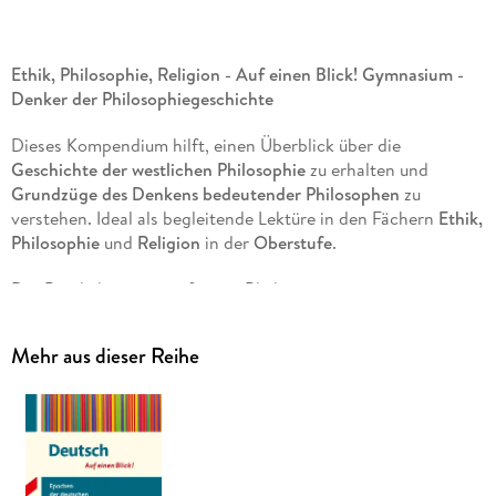
Ethik, Philosophie, Religion - Auf einen Blick! Gymnasium -
Denker der Philosophiegeschichte
Dieses Kompendium hilft, einen Überblick über die
Geschichte der westlichen Philosophie
zu erhalten und
Grundzüge des Denkens bedeutender Philosophen
zu
verstehen. Ideal als begleitende Lektüre in den Fächern
Ethik,
Philosophie
und
Religion
in der
Oberstufe
.
Der Band überzeugt auf einen Blick:
übersichtliches
Doppelseiten-Prinzip
zur schnellen
Mehr aus dieser Reihe
Orientierung
Porträt
des jeweiligen Philosophen und
Grafik
zur
Veranschaulichung seines Denkens
Basisinformationen zur
Biografie
und zu wichtigen
Werken
prägnante Darstellung
des jeweiligen philosophischen