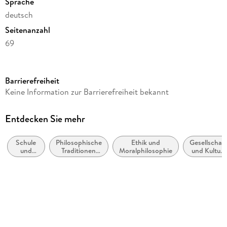
Sprache
deutsch
Seitenanzahl
69
Reihe
Auf einen Blick!
Barrierefreiheit
Autor/Autorin
Keine Information zur Barrierefreiheit bekannt
Katharina von Frowein
Verlag/Hersteller
Entdecken Sie mehr
Stark Verlag GmbH
Schule
Philosophische
Ethik und
Gesellschaft
Produktart
und
Traditionen
Moralphilosophie
und Kultur,
kartoniert
Lernen:
und
allgemein
Religion
Denkschulen
Schulform
Sekundarstufe II, Gesamtschule, Gymnasium
Gewicht
104 g