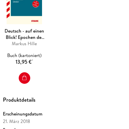
Ansatzes
Zeitleiste
zur Einordnung des Werks in das Weltgeschehen
ideal zum zeitsparenden
Nachschlagen
und
Wiederholen
Deutsch - auf einen
Blick! Epochen der
deutschen Literatur
Markus Hille
Buch (kartoniert)
13,95 €
*
Produktdetails
Erscheinungsdatum
21. März 2018