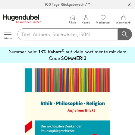
Abholung in über 100 Filialen
Filiale
Konto
Merkzettel
Warenkorb
Hugendubel
Menu
Summer Sale:
13% Rabatt
auf viele Sortimente mit dem
12
mehr
Code
SOMMER13
erfahren