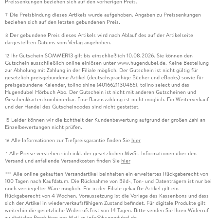
Preissenkungen beziehen sich auf den vorherigen Preis.
Die Preisbindung dieses Artikels wurde aufgehoben. Angaben zu Preissenkungen
7
beziehen sich auf den letzten gebundenen Preis.
Der gebundene Preis dieses Artikels wird nach Ablauf des auf der Artikelseite
8
dargestellten Datums vom Verlag angehoben.
Ihr Gutschein SOMMER13 gilt bis einschließlich 10.08.2026. Sie können den
12
Gutschein ausschließlich online einlösen unter www.hugendubel.de. Keine Bestellung
zur Abholung mit Zahlung in der Filiale möglich. Der Gutschein ist nicht gültig für
gesetzlich preisgebundene Artikel (deutschsprachige Bücher und eBooks) sowie für
preisgebundene Kalender, tolino shine (4016621130466), tolino select und das
Hugendubel Hörbuch Abo. Der Gutschein ist nicht mit anderen Gutscheinen und
Geschenkkarten kombinierbar. Eine Barauszahlung ist nicht möglich. Ein Weiterverkauf
und der Handel des Gutscheincodes sind nicht gestattet.
Leider können wir die Echtheit der Kundenbewertung aufgrund der großen Zahl an
15
Einzelbewertungen nicht prüfen.
Alle Informationen zur Tiefpreisgarantie finden Sie
hier
16
Alle Preise verstehen sich inkl. der gesetzlichen MwSt. Informationen über den
*
Versand und anfallende Versandkosten finden Sie
hier
Alle online gekauften Versandartikel beinhalten ein erweitertes Rückgaberecht von
***
100 Tagen nach Kaufdatum. Die Rücknahme von Bild-, Ton- und Datenträgern ist nur bei
noch versiegelter Ware möglich. Für in der Filiale gekaufte Artikel gilt ein
Rückgaberecht von 4 Wochen. Voraussetzung ist die Vorlage des Kassenbons und dass
sich der Artikel in wiederverkaufsfähigem Zustand befindet. Für digitale Produkte gilt
weiterhin die gesetzliche Widerrufsfrist von 14 Tagen. Bitte senden Sie Ihren Widerruf
zu digitalen Produkten per Mail an info@hugendubel.de.