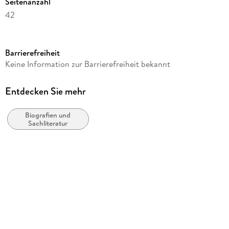
Seitenanzahl
42
Autor/Autorin
Katja Behrens
Barrierefreiheit
Verlag/Hersteller
Keine Information zur Barrierefreiheit bekannt
Alfa-Veda Verlag
Produktart
Entdecken Sie mehr
kartoniert
Biografien und
Gewicht
Sachliteratur
56 g
Größe (L/B/H)
190/120/4 mm
ISBN
9783945004487