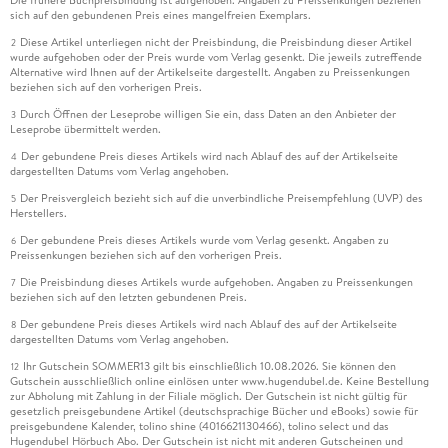
sich auf den gebundenen Preis eines mangelfreien Exemplars.
Diese Artikel unterliegen nicht der Preisbindung, die Preisbindung dieser Artikel
2
wurde aufgehoben oder der Preis wurde vom Verlag gesenkt. Die jeweils zutreffende
Alternative wird Ihnen auf der Artikelseite dargestellt. Angaben zu Preissenkungen
beziehen sich auf den vorherigen Preis.
Durch Öffnen der Leseprobe willigen Sie ein, dass Daten an den Anbieter der
3
Leseprobe übermittelt werden.
Der gebundene Preis dieses Artikels wird nach Ablauf des auf der Artikelseite
4
dargestellten Datums vom Verlag angehoben.
Der Preisvergleich bezieht sich auf die unverbindliche Preisempfehlung (UVP) des
5
Herstellers.
Der gebundene Preis dieses Artikels wurde vom Verlag gesenkt. Angaben zu
6
Preissenkungen beziehen sich auf den vorherigen Preis.
Die Preisbindung dieses Artikels wurde aufgehoben. Angaben zu Preissenkungen
7
beziehen sich auf den letzten gebundenen Preis.
Der gebundene Preis dieses Artikels wird nach Ablauf des auf der Artikelseite
8
dargestellten Datums vom Verlag angehoben.
Ihr Gutschein SOMMER13 gilt bis einschließlich 10.08.2026. Sie können den
12
Gutschein ausschließlich online einlösen unter www.hugendubel.de. Keine Bestellung
zur Abholung mit Zahlung in der Filiale möglich. Der Gutschein ist nicht gültig für
gesetzlich preisgebundene Artikel (deutschsprachige Bücher und eBooks) sowie für
preisgebundene Kalender, tolino shine (4016621130466), tolino select und das
Hugendubel Hörbuch Abo. Der Gutschein ist nicht mit anderen Gutscheinen und