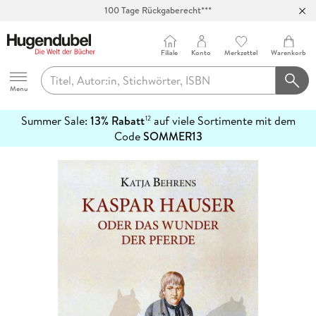
100 Tage Rückgaberecht***
Abholung in über 100 Filialen
Filiale
Konto
Merkzettel
Warenkorb
Hugendubel
Menu
Summer Sale:
13% Rabatt
auf viele Sortimente mit dem
12
mehr
Code
SOMMER13
erfahren