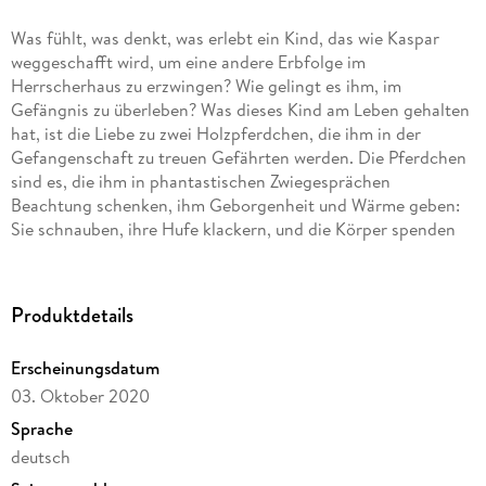
Was fühlt, was denkt, was erlebt ein Kind, das wie Kaspar
weggeschafft wird, um eine andere Erbfolge im
Herrscherhaus zu erzwingen? Wie gelingt es ihm, im
Gefängnis zu überleben? Was dieses Kind am Leben gehalten
hat, ist die Liebe zu zwei Holzpferdchen, die ihm in der
Gefangenschaft zu treuen Gefährten werden. Die Pferdchen
sind es, die ihm in phantastischen Zwiegesprächen
Beachtung schenken, ihm Geborgenheit und Wärme geben:
Sie schnauben, ihre Hufe klackern, und die Körper spenden
Wärme. Später, wieder unter Menschen, begutachtet und
umhergereicht, sehnt sich die geschändete Seele in den
Kerker zurück. Ich will dahin, wo die Rosse sind , fleht Hauser.
Produktdetails
Darmstädter Echo
Erscheinungsdatum
03. Oktober 2020
Sprache
deutsch