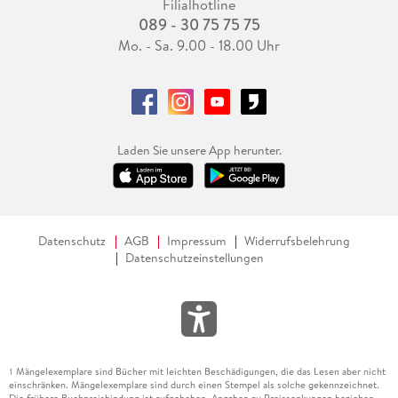
Filialhotline
089 - 30 75 75 75
Mo. - Sa. 9.00 - 18.00 Uhr
Laden Sie unsere App herunter.
Datenschutz
AGB
Impressum
Widerrufsbelehrung
Datenschutzeinstellungen
Mängelexemplare sind Bücher mit leichten Beschädigungen, die das Lesen aber nicht
1
einschränken. Mängelexemplare sind durch einen Stempel als solche gekennzeichnet.
Die frühere Buchpreisbindung ist aufgehoben. Angaben zu Preissenkungen beziehen