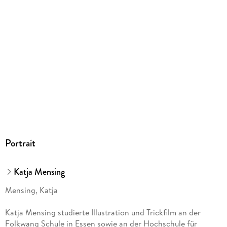
240 g
Größe (L/B/H)
203/177/12 mm
Sonstiges
Unzerr.
ISBN
9783944445274
Herstelleradresse
Willegoos, Braunsberger Str. 13, 23909 Ratzeburg, Susanne
Tiarks, post@willegoos.de
Portrait
Katja Mensing
Mensing, Katja
Katja Mensing studierte Illustration und Trickfilm an der
Folkwang Schule in Essen sowie an der Hochschule für