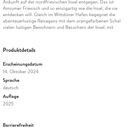
Ankunft auf der nordfriesischen Insel entgegen. Das ist
Amrumer Friesisch und so einzigartig wie die Insel, die sie
entdecken will. Gleich im Wittdüner Hafen begegnet die
abenteuerlustige Reisegans mit dem orangefarbenen Schal
vielen lustigen Bewohnern und Besuchern der Insel, mit
denen sie gemeinsam das Dörfchen Nebel, den Strand und
den Spielplatz in Norddorf erkundet. Natürlich darf auch ein
Abstecher ins Watt nicht fehlen, bevor sich Guntje - müde
Produktdetails
von ihren vielen spannenden Erlebnissen - auf dem Zeltplatz
ein ruhiges Plätzchen für ein Nickerchen sucht.
Erscheinungsdatum
14. Oktober 2024
Ein wimmeliger Inselspaß für kleine (und große) Amrum-Fans.
Sprache
deutsch
Auflage
2025
Seitenanzahl
16
Barrierefreiheit
Altersempfehlung