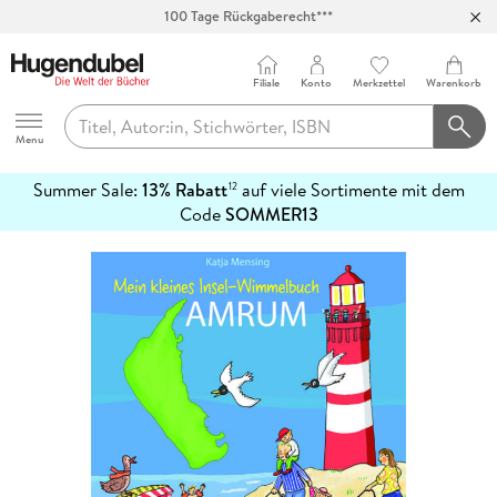
100 Tage Rückgaberecht***
Abholung in über 100 Filialen
Filiale
Konto
Merkzettel
Warenkorb
Hugendubel
Menu
Summer Sale:
13% Rabatt
auf viele Sortimente mit dem
12
mehr
Code
SOMMER13
erfahren