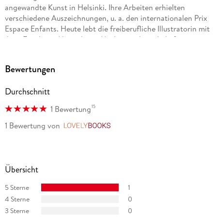
angewandte Kunst in Helsinki. Ihre Arbeiten erhielten
verschiedene Auszeichnungen, u. a. den internationalen Prix
Espace Enfants. Heute lebt die freiberufliche Illustratorin mit
ihrer Familie in Ahrensburg. Markenzeichen: Jede freie
Minute am Meer und nie ohne Hund Lotte.
Bewertungen
Durchschnitt
15
1 Bewertung
1 Bewertung
von
LovelyBooks
Übersicht
5 Sterne
1
4 Sterne
0
3 Sterne
0