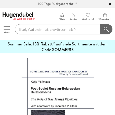
100 Tage Rückgaberecht***
Abholung in über 100 Filialen
Filiale
Konto
Merkzettel
Warenkorb
Hugendubel
Menu
Summer Sale:
13% Rabatt
auf viele Sortimente mit dem
12
mehr
Code
SOMMER13
erfahren