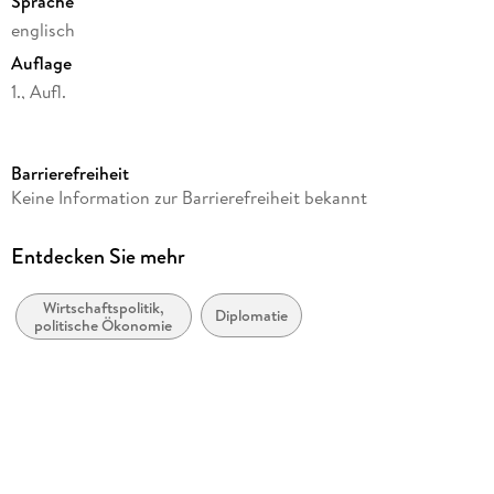
Sprache
englisch
Auflage
1., Aufl.
Seitenanzahl
146
Barrierefreiheit
Reihe
Keine Information zur Barrierefreiheit bekannt
Soviet and Post-Soviet Politics and Society
Autor/Autorin
Entdecken Sie mehr
Katja Yafimava, Jonathan P Stern, Andreas Umland
Wirtschaftspolitik,
Herausgegeben von
Diplomatie
politische Ökonomie
Andreas Umland
Verlag/Hersteller
ibidem
Produktart
kartoniert