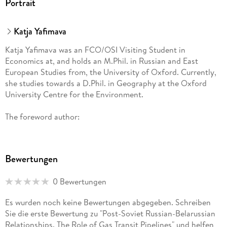
Portrait
Katja Yafimava
Katja Yafimava was an FCO/OSI Visiting Student in
Economics at, and holds an M.Phil. in Russian and East
European Studies from, the University of Oxford. Currently,
she studies towards a D.Phil. in Geography at the Oxford
University Centre for the Environment.
The foreword author:
Jonathan P. Stern is Director of the Gas Research
Programme at the Oxford Institute for Energy Studies.
Bewertungen
0 Bewertungen
Es wurden noch keine Bewertungen abgegeben. Schreiben
Sie die erste Bewertung zu "Post-Soviet Russian-Belarussian
Relationships. The Role of Gas Transit Pipelines" und helfen