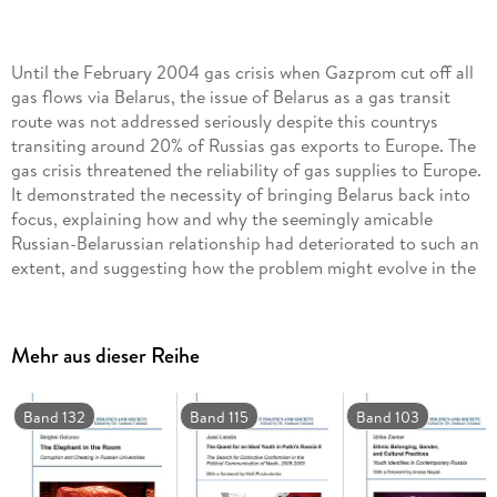
Until the February 2004 gas crisis when Gazprom cut off all
gas flows via Belarus, the issue of Belarus as a gas transit
route was not addressed seriously despite this countrys
transiting around 20% of Russias gas exports to Europe. The
gas crisis threatened the reliability of gas supplies to Europe.
It demonstrated the necessity of bringing Belarus back into
focus, explaining how and why the seemingly amicable
Russian-Belarussian relationship had deteriorated to such an
extent, and suggesting how the problem might evolve in the
future. This book shows that the reliability of the Belarussian
gas transitroutes is influenced by changes in the intensity of
the Russian-Belarussian integration and explores whether
Mehr aus dieser Reihe
Belarus is in a position to manage (or, indeed, survive) within
the new, commercial framework to which the gas issues had
shifted following the failure to establish political union. The
Band 132
Band 115
Band 103
book predicts that the mainstay of Belarussian welfare is
bound to deteriorate as Russia continues to increase its
domestic gas prices at 20% annually as part of its energy