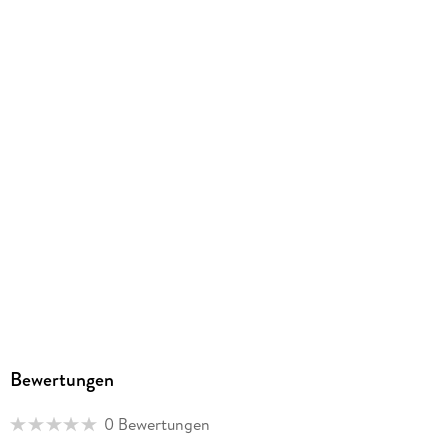
eine Neubewertung der vorgestellten Problemlagen vor dem
Hintergrund veränderter Beschäftigungs-, Aufgaben- und
Qualifikationsstrukturen sowie der Arbeitsmarktsituation und
es werden diesbezüglich Gestaltungshinweise gegeben.
Abschließend skizziert die Autorin eine [...]
Bewertungen
0 Bewertungen