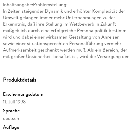
Inhaltsangabe:Problemstellung:
In Zeiten steigender Dynamik und erhöhter Komplexität der
Umwelt gelangen immer mehr Unternehmungen zu der
Erkenntnis, daß ihre Stellung im Wettbewerb in Zukunft
maßgeblich durch eine erfolgreiche Personalpolitik bestimmt
wird und dabei einer wirksamen Gestaltung von Anreizen
sowie einer situationsgerechten Personalführung vermehrt
Aufmerksamkeit geschenkt werden muß. Als ein Bereich, der
mit großer Unsicherheit behaftet ist, wird die Versorgung der
Unternehmung mit ausreichend qualifizierten und vor allem
auch motivierten Mitarbeitern betrachtet. Die hiermit im
Zusammenhang stehenden Phänomene Fehlzeiten und
Produktdetails
Fluktuation sind schon seit einiger Zeit verstärkt in den
Blickpunkt unternehmerischer Betrachtung gelangt und
Erscheinungsdatum
werden hier insbesondere unter Kostenaspekten beleuchtet.
11. Juli 1998
Dies wird auch in Zukunft relevant sein, denn der sich immer
stärker verschärfende Wettbewerbsdruck, insbesondere auch
Sprache
durch ausländische Anbieter, zwingt jede einheimische
deutsch
Unternehmung dazu, eine permanente Verbesserung seiner
Auflage
Kostenstruktur herbeizuführen und entsprechende Potentiale