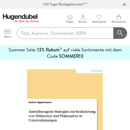
100 Tage Rückgaberecht***
Abholung in über 100 Filialen
Filiale
Konto
Merkzettel
Warenkorb
Hugendubel
Menu
Summer Sale:
13% Rabatt
auf viele Sortimente mit dem
12
mehr
Code
SOMMER13
erfahren