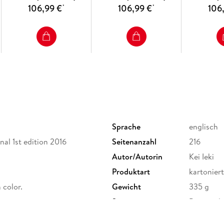
106,99 €
106,99 €
106
*
*
Sprache
englisch
nal 1st edition 2016
Seitenanzahl
216
Autor/Autorin
Kei Ieki
Produktart
kartoniert
in color.
Gewicht
335 g
Sonstiges
Previousl
Herstelleradresse
Springer 