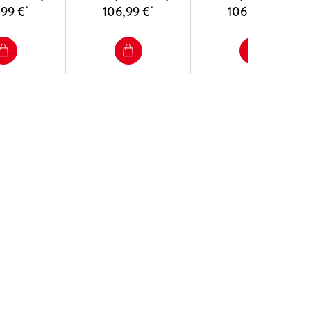
,99 €
106,99 €
106,99 €
*
*
*
y published in hardcover
Nature Customer Service Center GmbH,