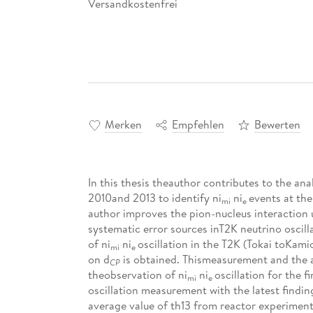
Versandkostenfrei
Merken
Empfehlen
Bewerten
In this thesis theauthor contributes to the an
2010and 2013 to identify ni
ni
events at the
mi
e
author improves the pion-nucleus interaction 
systematic error sources inT2K neutrino oscil
of ni
ni
oscillation in the T2K (Tokai toKam
mi
e
on d
is obtained. Thismeasurement and the an
CP
theobservation of ni
ni
oscillation for the 
mi
e
oscillation measurement with the latest findin
average value of th13 from reactor experiments