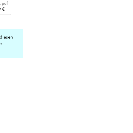
 pdf
9 €
diesen
: