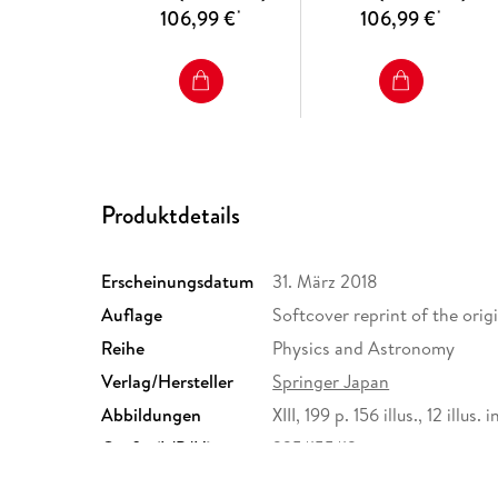
106,99 €
106,99 €
*
*
Produktdetails
Erscheinungsdatum
31. März 2018
Auflage
Softcover reprint of the origi
Reihe
Physics and Astronomy
Verlag/Hersteller
Springer Japan
Abbildungen
XIII, 199 p. 156 illus., 12 illus. 
Größe (L/B/H)
235/155/12 mm
ISBN
9784431567073