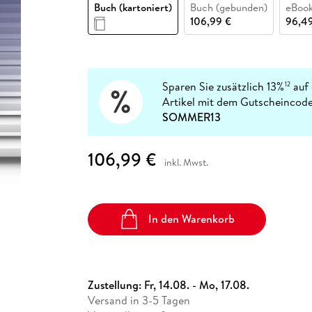
Fremdsprachige Bücher
Buch (kartoniert)
Buch (gebunden)
eBook
n Lernhilfen
 Jugendbücher
eiber
Hörbuch Downloads im Bundle
cher
 Vergleich
 Puzzlezubehör
Lernen
New Adult
STABILO
106,99 €
96,4
Taschenbücher
hilfen
hriller
 Backen
er
lender
Ratgeber
op
hriller
Romance
Sachbücher
Sparen Sie zusätzlich 13%
auf 
12
precher:innen
Artikel mit dem Gutscheincode
Science Fiction
SOMMER13
Fremdsprachige Bücher
106,99 €
inkl. Mwst.
In den Warenkorb
Zustellung:
Fr, 14.08. - Mo, 17.08.
Versand in 3-5 Tagen