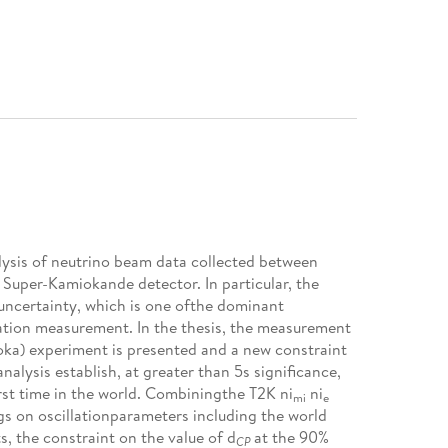
alysis of neutrino beam data collected between
 Super-Kamiokande detector. In particular, the
uncertainty, which is one ofthe dominant
lation measurement. In the thesis, the measurement
ioka) experiment is presented and a new constraint
alysis establish, at greater than 5s significance,
first time in the world. Combiningthe T2K ni
ni
mi
e
gs on oscillationparameters including the world
, the constraint on the value of d
at the 90%
CP