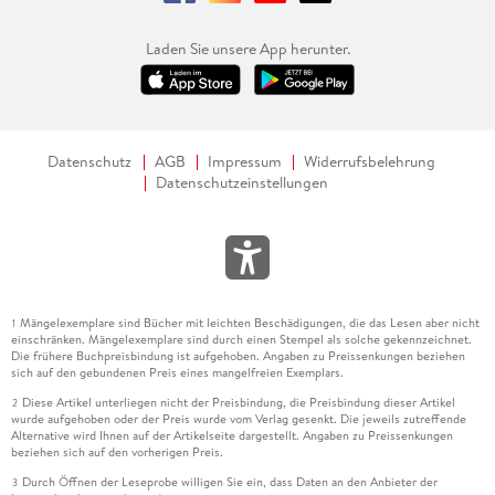
Laden Sie unsere App herunter.
Datenschutz
AGB
Impressum
Widerrufsbelehrung
Datenschutzeinstellungen
Mängelexemplare sind Bücher mit leichten Beschädigungen, die das Lesen aber nicht
1
einschränken. Mängelexemplare sind durch einen Stempel als solche gekennzeichnet.
Die frühere Buchpreisbindung ist aufgehoben. Angaben zu Preissenkungen beziehen
sich auf den gebundenen Preis eines mangelfreien Exemplars.
Diese Artikel unterliegen nicht der Preisbindung, die Preisbindung dieser Artikel
2
wurde aufgehoben oder der Preis wurde vom Verlag gesenkt. Die jeweils zutreffende
Alternative wird Ihnen auf der Artikelseite dargestellt. Angaben zu Preissenkungen
beziehen sich auf den vorherigen Preis.
Durch Öffnen der Leseprobe willigen Sie ein, dass Daten an den Anbieter der
3