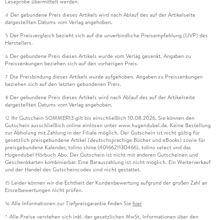
Leseprobe übermittelt werden.
Der gebundene Preis dieses Artikels wird nach Ablauf des auf der Artikelseite
4
dargestellten Datums vom Verlag angehoben.
Der Preisvergleich bezieht sich auf die unverbindliche Preisempfehlung (UVP) des
5
Herstellers.
Der gebundene Preis dieses Artikels wurde vom Verlag gesenkt. Angaben zu
6
Preissenkungen beziehen sich auf den vorherigen Preis.
Die Preisbindung dieses Artikels wurde aufgehoben. Angaben zu Preissenkungen
7
beziehen sich auf den letzten gebundenen Preis.
Der gebundene Preis dieses Artikels wird nach Ablauf des auf der Artikelseite
8
dargestellten Datums vom Verlag angehoben.
Ihr Gutschein SOMMER13 gilt bis einschließlich 10.08.2026. Sie können den
12
Gutschein ausschließlich online einlösen unter www.hugendubel.de. Keine Bestellung
zur Abholung mit Zahlung in der Filiale möglich. Der Gutschein ist nicht gültig für
gesetzlich preisgebundene Artikel (deutschsprachige Bücher und eBooks) sowie für
preisgebundene Kalender, tolino shine (4016621130466), tolino select und das
Hugendubel Hörbuch Abo. Der Gutschein ist nicht mit anderen Gutscheinen und
Geschenkkarten kombinierbar. Eine Barauszahlung ist nicht möglich. Ein Weiterverkauf
und der Handel des Gutscheincodes sind nicht gestattet.
Leider können wir die Echtheit der Kundenbewertung aufgrund der großen Zahl an
15
Einzelbewertungen nicht prüfen.
Alle Informationen zur Tiefpreisgarantie finden Sie
hier
16
Alle Preise verstehen sich inkl. der gesetzlichen MwSt. Informationen über den
*