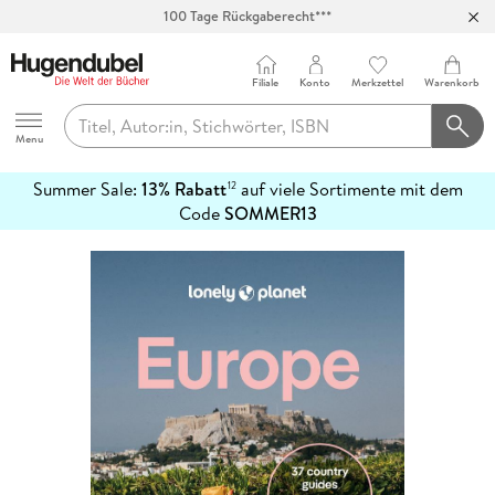
100 Tage Rückgaberecht***
Abholung in über 100 Filialen
Filiale
Konto
Merkzettel
Warenkorb
Hugendubel
Menu
Summer Sale:
13% Rabatt
auf viele Sortimente mit dem
12
mehr
Code
SOMMER13
erfahren