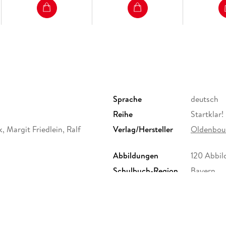
Sprache
deutsch
Reihe
Startklar!
, Margit Friedlein, Ralf
Verlag/Hersteller
Oldenbour
Abbildungen
120 Abbi
Schulbuch-Region
Bayern
Gewicht
230 g
Sonstiges
Online-K
Herstelleradresse
Cornelse