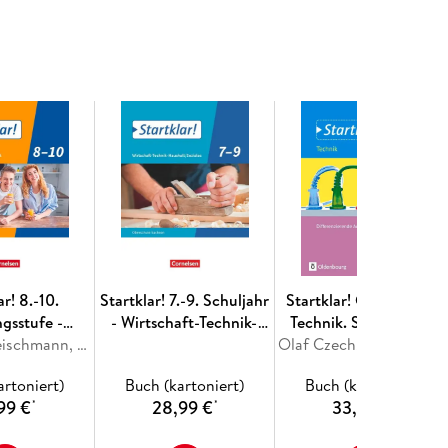
orlagen:
S
tartklar! 3fach Wirtschaft
- 3fach
enseiten, Methodendoppelseite,
ten
er Randspalte, Arbeitsaufträge direkt bei den
ar! 8.-10.
Startklar! 7.-9. Schuljahr
Startklar! Gesamtband
gsstufe -
- Wirtschaft-Technik-
Technik. Schülerbuch
rung und
Gabriele Fleischmann, Nina Goldmann, Maria Keil, Heide Tremmel-Sack, Peter Westhäuser
Haushalt/Soziales -
Olaf Czech, Ulf Holzendorf, Johannes Lehmke, Bernd Meier, Dieter Mette
 - Realschule
Sachsen - Schülerbuch
artoniert)
Buch (kartoniert)
Buch (kartoniert)
Schülerbuch
99 €
28,99 €
33,99 €
*
*
*