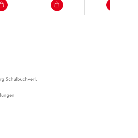
g Schulbuchverl.
ldungen
omponente
n Verlag GmbH