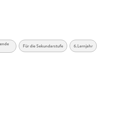
<br/>Meck
<br/>1419
<br/>ser
<br/>
rende
Für die Sekundarstufe
6.Lernjahr