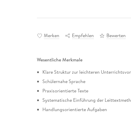
Merken
Empfehlen
Bewerten
Wesentliche Merkmale
Klare Struktur zur leichteren Unterrichtsvo
Schülernahe Sprache
Praxisorientierte Texte
Systematische Einführung der Leittextmet
Handlungsorientierte Aufgaben
Eigenes Projektkapitel zur Projektmethode
Berufsorientierung durch Fallbeispiele aus d