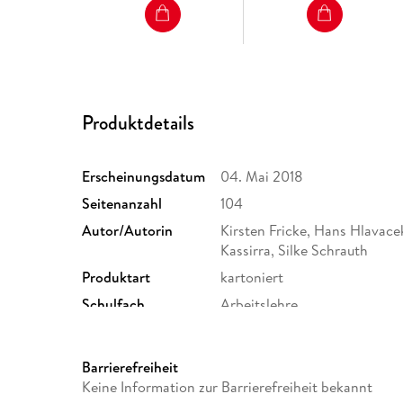
Produktdetails
Erscheinungsdatum
04. Mai 2018
Seitenanzahl
104
Autor/Autorin
Kirsten Fricke, Hans Hlavacek
Kassirra, Silke Schrauth
Produktart
kartoniert
Schulfach
Arbeitslehre
Schulform
Hauptschule
Größe (L/B/H)
261/189/10 mm
Barrierefreiheit
ISBN
9783637018792
Keine Information zur Barrierefreiheit bekannt