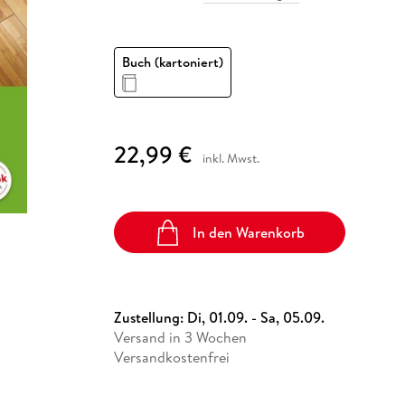
Fremdsprachige Bücher
n Lernhilfen
 Jugendbücher
eiber
Hörbuch Downloads im Bundle
cher
 Vergleich
 Puzzlezubehör
Lernen
New Adult
STABILO
Taschenbücher
hilfen
hriller
 Backen
er
lender
Ratgeber
Buch (kartoniert)
op
hriller
Romance
Sachbücher
precher:innen
Science Fiction
22,99 €
inkl. Mwst.
Fremdsprachige Bücher
In den Warenkorb
Zustellung:
Di, 01.09. - Sa, 05.09.
Versand in 3 Wochen
Versandkostenfrei