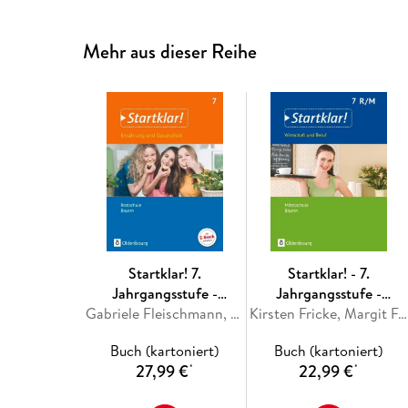
Mehr aus dieser Reihe
Startklar! 7.
Startklar! - 7.
Jahrgangsstufe -
Jahrgangsstufe -
Ernährung und
Gabriele Fleischmann, Nina Goldmann, Heide Tremmel-Sack, Petra Westhäuser, Stephanie Wunder
Schülerbuch
Kirsten Fricke, Margit Friedlein, Hans Hlavacek, Ralf Kassirra, Silke Schrauth
Gesundheit - Realschule
Buch (kartoniert)
Buch (kartoniert)
Bayern - Schülerbuch
27,99 €
22,99 €
*
*