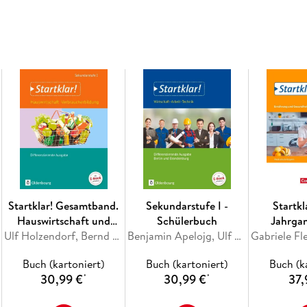
Zusatzangebot an Differenzierungskopierv
differenzierte Arbeitsblätter
Kapitel- und Seitenstruktur
Auftaktseite für Unterrichtseinstieg, Them
anwendungsorientierte Abschlussdoppelsei
Doppelseitenprinzip, Worterklärungen auf d
jeweiligen Materialien
Startklar! Gesamtband.
Sekundarstufe I -
Startkl
Hauswirtschaft und
Schülerbuch
Jahrgan
Verbraucherbildung.
Ulf Holzendorf, Bernd Meier, Dieter Mette
Benjamin Apelojg, Ulf Holzendorf, Bernd Meier, Dieter Mette, Safyah Hassan-Yavuz
Ernäh
Schülerbuch
Gesundheit
Buch (kartoniert)
Buch (kartoniert)
Buch (k
Bayern - 
30,99 €
30,99 €
37,
*
*