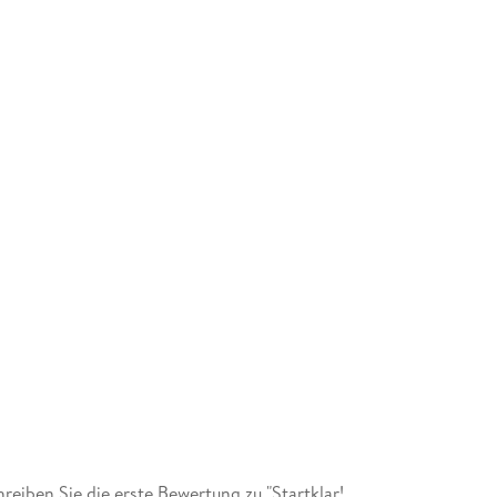
iben Sie die erste Bewertung zu "Startklar!