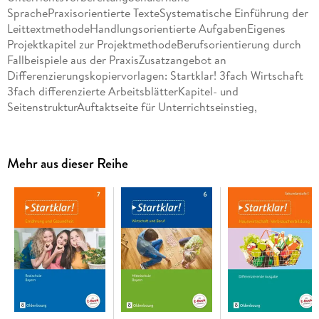
SprachePraxisorientierte TexteSystematische Einführung der
LeittextmethodeHandlungsorientierte AufgabenEigenes
Projektkapitel zur ProjektmethodeBerufsorientierung durch
Fallbeispiele aus der PraxisZusatzangebot an
Differenzierungskopiervorlagen: Startklar! 3fach Wirtschaft
3fach differenzierte ArbeitsblätterKapitel- und
SeitenstrukturAuftaktseite für Unterrichtseinstieg,
Themenseiten, Methodendoppelseite, anwendungsorientierte
AbschlussdoppelseitenDoppelseitenprinzip, Worterklärungen
auf der Randspalte, Arbeitsaufträge direkt bei den jeweiligen
Mehr aus dieser Reihe
Materialien