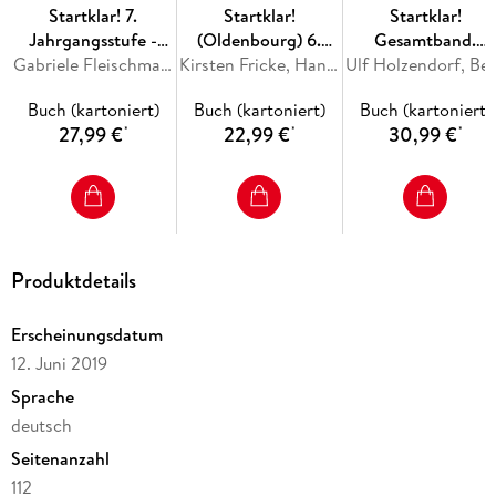
Startklar! 7.
Startklar!
Startklar!
Jahrgangsstufe -
(Oldenbourg) 6.
Gesamtband.
Ernährung und
Gabriele Fleischmann, Nina Goldmann, Heide Tremmel-Sack, Petra Westhäuser, Stephanie Wunder
Jahrgangsstufe -
Kirsten Fricke, Hans Hlavacek, Margit Friedlein, Ralf Kassirra, Silke Schrauth
Hauswirtschaft un
Ulf Holzendorf, Bernd Me
Gesundheit -
Wirtschaft und
Verbraucherbildun
Buch (kartoniert)
Buch (kartoniert)
Buch (kartoniert)
Realschule Bayern -
Beruf - Mittelschule
Schülerbuch
27,99 €
22,99 €
30,99 €
*
*
*
Schülerbuch
Bayern -
Schülerbuch
Produktdetails
Erscheinungsdatum
12. Juni 2019
Sprache
deutsch
Seitenanzahl
112