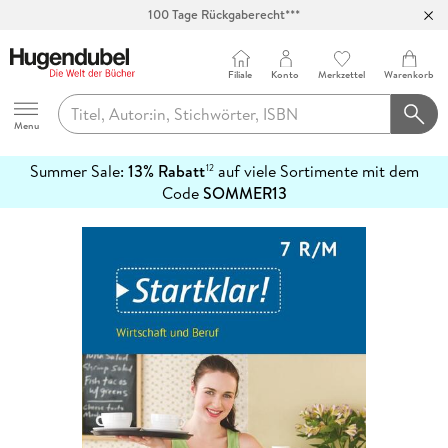
100 Tage Rückgaberecht***
Abholung in über 100 Filialen
Filiale
Konto
Merkzettel
Warenkorb
Hugendubel
Menu
Summer Sale:
13% Rabatt
auf viele Sortimente mit dem
12
mehr
Code
SOMMER13
erfahren