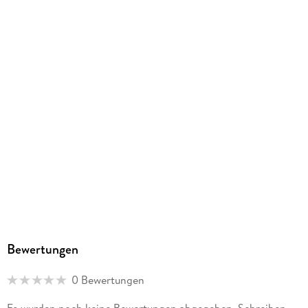
250 g
Größe (L/B/H)
259/189/8 mm
Sonstiges
Online-Komponente
ISBN
9783637018808
Herstelleradresse
Cornelsen Verlag GmbH, Mecklenburgische Straße 53, 14197
Berlin, service@cornelsen.de
Bewertungen
0 Bewertungen