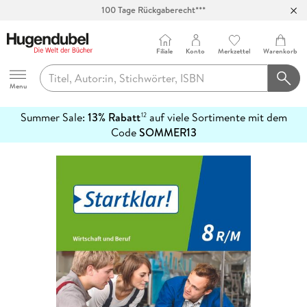
100 Tage Rückgaberecht***
Abholung in über 100 Filialen
Filiale
Konto
Merkzettel
Warenkorb
Hugendubel
Menu
Summer Sale:
13% Rabatt
auf viele Sortimente mit dem
12
mehr
Code
SOMMER13
erfahren