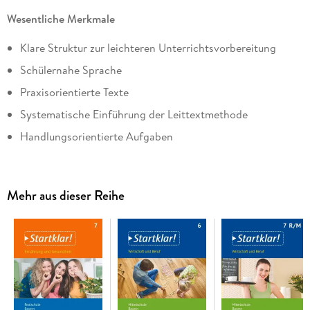
Wesentliche Merkmale
Klare Struktur zur leichteren Unterrichtsvorbereitung
Schülernahe Sprache
Praxisorientierte Texte
Systematische Einführung der Leittextmethode
Handlungsorientierte Aufgaben
Eigenes Projektkapitel zur Projektmethode
Berufsorientierung durch Fallbeispiele aus der Praxis
Mehr aus dieser Reihe
Zusatzangebot an Differenzierungskopiervorlagen:
S
tartklar! 3fach Wirtschaft
- 3fach differenzierte
Arbeitsblätter
Kapitel- und Seitenstruktur
Auftaktseite für Unterrichtseinstieg, Themenseiten,
Methodendoppelseite, anwendungsorientierte