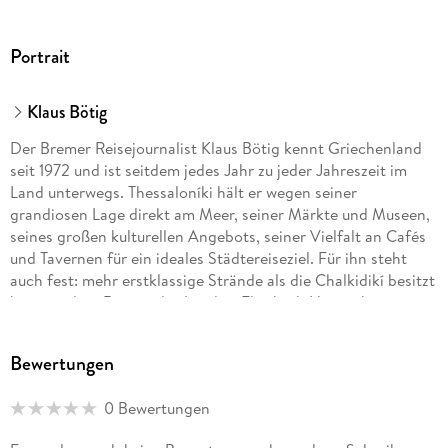
Portrait
Klaus Bötig
Der Bremer Reisejournalist Klaus Bötig kennt Griechenland
seit 1972 und ist seitdem jedes Jahr zu jeder Jahreszeit im
Land unterwegs. Thessaloníki hält er wegen seiner
grandiosen Lage direkt am Meer, seiner Märkte und Museen,
seines großen kulturellen Angebots, seiner Vielfalt an Cafés
und Tavernen für ein ideales Städtereiseziel. Für ihn steht
auch fest: mehr erstklassige Strände als die Chalkidikí besitzt
keine andere Region des Landes. Elisabeth Heinze bewegt
sich zwischen Berlin, Thessaloniki und Gera. Sie ist als freie
Journalistin und SEO-Copywriterin tätig. Auch in
Bewertungen
Thessaloniki ist sie gut vernetzt und schreibt für
verschiedene Print- und Onlinemedien über gesellschaftliche
0 Bewertungen
Themen mit lokalem Bezug. Regelmäßig zieht es sie für
Recherchereisen in den Süden Griechenlands, wo sie immer