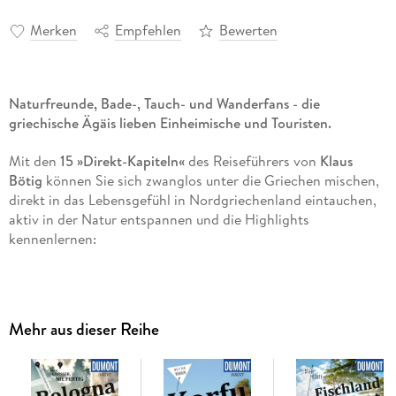
Merken
Empfehlen
Bewerten
Naturfreunde, Bade-, Tauch- und Wanderfans - die
griechische Ägäis lieben Einheimische und Touristen.
Mit den
15 »Direkt-Kapiteln«
des Reiseführers von
Klaus
Bötig
können Sie sich zwanglos unter die Griechen mischen,
direkt in das Lebensgefühl in Nordgriechenland eintauchen,
aktiv in der Natur entspannen und die Highlights
kennenlernen:
mediterrane Olivenhaine und das waldreiche, bergige
Hinterland
archäologische Stätten, byzantinische Kirchen und
Mehr aus dieser Reihe
osmanische Bauten
die quirlige Großstadt Thessaloníki