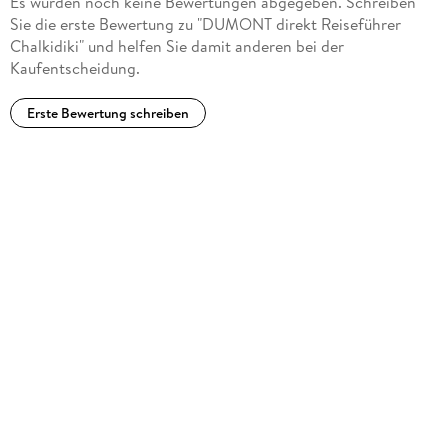
Es wurden noch keine Bewertungen abgegeben. Schreiben
wieder neue Lieblingsorte entdeckt.
Sie die erste Bewertung zu "DUMONT direkt Reiseführer
Chalkidiki" und helfen Sie damit anderen bei der
Kaufentscheidung.
Erste Bewertung schreiben