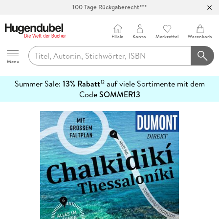
100 Tage Rückgaberecht***
Abholung in über 100 Filialen
Filiale
Konto
Merkzettel
Warenkorb
Hugendubel
Menu
Summer Sale:
13% Rabatt
auf viele Sortimente mit dem
12
mehr
Code
SOMMER13
erfahren