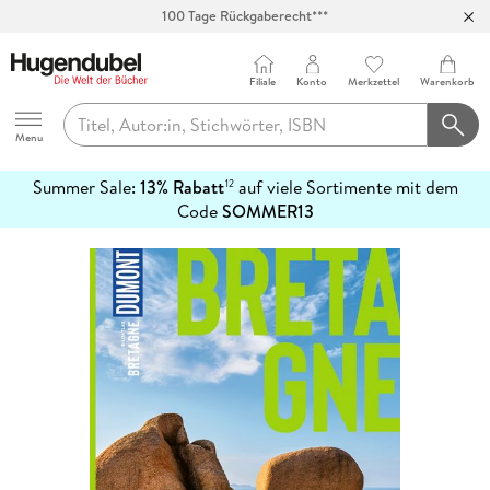
100 Tage Rückgaberecht***
Abholung in über 100 Filialen
Filiale
Konto
Merkzettel
Warenkorb
Hugendubel
Menu
Summer Sale:
13% Rabatt
auf viele Sortimente mit dem
12
mehr
Code
SOMMER13
erfahren