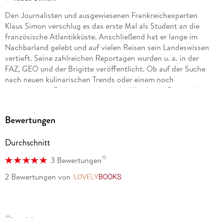
Den Journalisten und ausgewiesenen Frankreichexperten
Klaus Simon verschlug es das erste Mal als Student an die
französische Atlantikküste. Anschließend hat er lange im
Nachbarland gelebt und auf vielen Reisen sein Landeswissen
vertieft. Seine zahlreichen Reportagen wurden u. a. in der
FAZ, GEO und der Brigitte veröffentlicht. Ob auf der Suche
nach neuen kulinarischen Trends oder einem noch
unentdeckten Radwegweg durch die Weinberge Burgunds:
Mit Verblüffung, Begeisterung und auch Kritik, hält sich Klaus
Simon mit zahlreichen Reisen und Recherchen auf dem
Bewertungen
neusten Stand über die Entwicklungen der "grande nation".
Durchschnitt
15
3 Bewertungen
2 Bewertungen
von
LovelyBooks