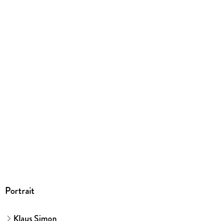
466 g
Größe (L/B/H)
277/205/10 mm
ISBN
9783616021638
Herstelleradresse
MAIRDUMONT GmbH und Co.KG, Marco Polo Str. 1, 73760
Ostfildern, info@dumontreise.de
Portrait
Klaus Simon