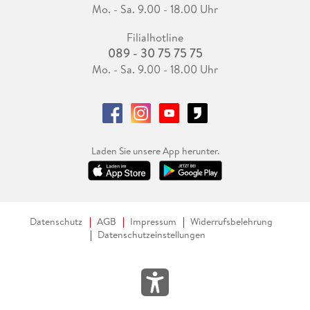
Mo. - Sa. 9.00 - 18.00 Uhr
Fazit:
Filialhotline
089 - 30 75 75 75
Der Bildatlas Bretagne ist ein rundum gelungener
Mo. - Sa. 9.00 - 18.00 Uhr
Reisebegleiter inspirierend, informativ und wunderschön
gestaltet. Er eignet sich ideal zur Vorbereitung einer Reise,
weckt die Sehnsucht nach der Bretagne aber auch bei all
jenen, die (noch) keine konkrete Reise planen. Die Mischung
aus Reisemagazin und praktischem Führer ist hier besonders
Laden Sie unsere App herunter.
gut gelungen.
Ein Muss für Bretagne-Fans und eine hervorragende
Einladung für alle, die es noch werden wollen.
Datenschutz
AGB
Impressum
Widerrufsbelehrung
Datenschutzeinstellungen