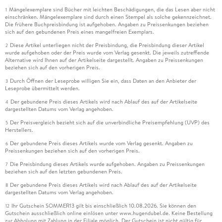
Mängelexemplare sind Bücher mit leichten Beschädigungen, die das Lesen aber nicht
1
einschränken. Mängelexemplare sind durch einen Stempel als solche gekennzeichnet.
Die frühere Buchpreisbindung ist aufgehoben. Angaben zu Preissenkungen beziehen
sich auf den gebundenen Preis eines mangelfreien Exemplars.
Diese Artikel unterliegen nicht der Preisbindung, die Preisbindung dieser Artikel
2
wurde aufgehoben oder der Preis wurde vom Verlag gesenkt. Die jeweils zutreffende
Alternative wird Ihnen auf der Artikelseite dargestellt. Angaben zu Preissenkungen
beziehen sich auf den vorherigen Preis.
Durch Öffnen der Leseprobe willigen Sie ein, dass Daten an den Anbieter der
3
Leseprobe übermittelt werden.
Der gebundene Preis dieses Artikels wird nach Ablauf des auf der Artikelseite
4
dargestellten Datums vom Verlag angehoben.
Der Preisvergleich bezieht sich auf die unverbindliche Preisempfehlung (UVP) des
5
Herstellers.
Der gebundene Preis dieses Artikels wurde vom Verlag gesenkt. Angaben zu
6
Preissenkungen beziehen sich auf den vorherigen Preis.
Die Preisbindung dieses Artikels wurde aufgehoben. Angaben zu Preissenkungen
7
beziehen sich auf den letzten gebundenen Preis.
Der gebundene Preis dieses Artikels wird nach Ablauf des auf der Artikelseite
8
dargestellten Datums vom Verlag angehoben.
Ihr Gutschein SOMMER13 gilt bis einschließlich 10.08.2026. Sie können den
12
Gutschein ausschließlich online einlösen unter www.hugendubel.de. Keine Bestellung
zur Abholung mit Zahlung in der Filiale möglich. Der Gutschein ist nicht gültig für