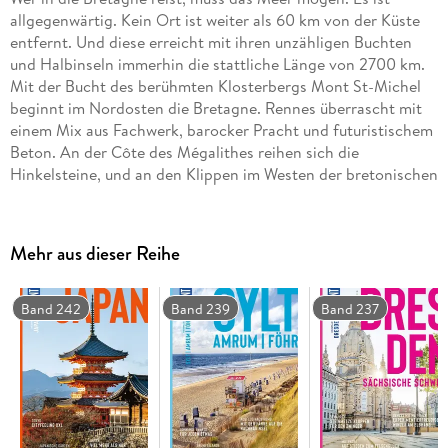
allgegenwärtig. Kein Ort ist weiter als 60 km von der Küste
entfernt. Und diese erreicht mit ihren unzähligen Buchten
und Halbinseln immerhin die stattliche Länge von 2700 km.
Mit der Bucht des berühmten Klosterbergs Mont St-Michel
beginnt im Nordosten die Bretagne. Rennes überrascht mit
einem Mix aus Fachwerk, barocker Pracht und futuristischem
Beton. An der Côte des Mégalithes reihen sich die
Hinkelsteine, und an den Klippen im Westen der bretonischen
Halbinsel warten Austernbänke sowie die unendliche Freiheit
des Meeres. Hier endet das französische Festland - danach
kommt nur noch Wasser bis zum Horizont.
Mehr aus dieser Reihe
Das Beste erleben: wo eine imposante Natur, großartige
Kunst und fantastische Erlebnisse zu finden sind
Band 242
Band 239
Band 237
Unsere Favoriten: die stimmungsvollsten Kleinstädte, die
schönsten Küstenwanderungen und Wellness pur
Ja, natürlich: umweltbewusste Unternehmungen und
nachhaltiges Erleben
Urlaub erinnern: Souvenirs und Erinnerungen an Land und