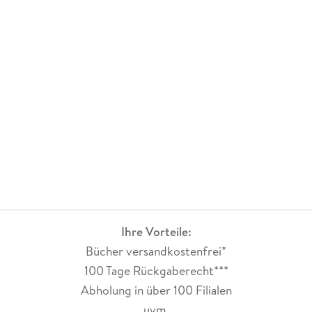
Die Südküste
Der Südwesten
Die innere Bretagne
Jedes dieser Kapitel schließt mit einer Doppelseite ab, auf
der die wichtigsten Highlights, Ausflugsziele, Aktivitäten
sowie ausgesuchte Hotels und Restaurants übersichtlich
zusammengefasst werden. Dank der praktischen Karten lässt
sich auf einen Blick erkennen, wo sich welches Ziel befindet
und was sich gut kombinieren lässt ein echter Mehrwert für
die Reiseplanung.
Ihre Vorteile:
Bücher versandkostenfrei*
Im Anhang finden sich zudem nützliche Hinweise und
100 Tage Rückgaberecht***
Hintergrundinformationen zur Bretagne.
Abholung in über 100 Filialen
Bildgewalt und Atmosphäre:
uvm.