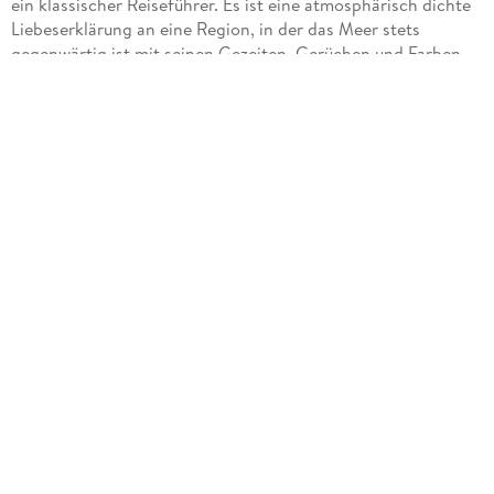
ein klassischer Reiseführer. Es ist eine atmosphärisch dichte
Liebeserklärung an eine Region, in der das Meer stets
gegenwärtig ist mit seinen Gezeiten, Gerüchen und Farben,
mit seinen Klippen und Häfen, seinen Austernbänken und
endlosen Horizonten. Die Bretagne wird hier nicht nur
beschrieben, sondern fühlbar gemacht mit eindrucksvollen
Bildern, spannenden Reportagen und einer sorgfältigen
Auswahl an Reiseempfehlungen.
Inhalt & Aufbau:
Der Bildband ist klar gegliedert und nimmt den Leser Kapitel
für Kapitel mit auf eine Reise durch die facettenreichen
Landschaften und Städte dieser einzigartigen Region. Die
Kapitel sind:
Rennes und der Norden
Côte de Granit Rose
Der Westen