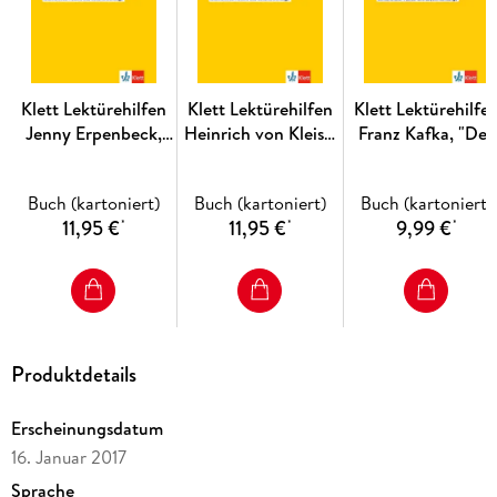
Schnellcheck
: wesentliche Aspekte auf einen Blick - für die
schnelle Wiederholung kurz vor der Klausur
Klett Lektürehilfen
Klett Lektürehilfen
Klett Lektürehilfe
Jenny Erpenbeck,
Heinrich von Kleist,
Franz Kafka, "Der
Heimsuchung
Der zerbrochne
Proceß"
Krug
Buch (kartoniert)
Buch (kartoniert)
Buch (kartoniert)
11,95 €
11,95 €
9,99 €
*
*
*
Produktdetails
Erscheinungsdatum
16. Januar 2017
Sprache