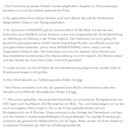
Die Preisbindung dieses Artikels wurde aufgehoben. Angaben zu Preissenkungen
7
beziehen sich auf den letzten gebundenen Preis.
Der gebundene Preis dieses Artikels wird nach Ablauf des auf der Artikelseite
8
dargestellten Datums vom Verlag angehoben.
Ihr Gutschein SOMMER13 gilt bis einschließlich 10.08.2026. Sie können den
12
Gutschein ausschließlich online einlösen unter www.hugendubel.de. Keine Bestellung
zur Abholung mit Zahlung in der Filiale möglich. Der Gutschein ist nicht gültig für
gesetzlich preisgebundene Artikel (deutschsprachige Bücher und eBooks) sowie für
preisgebundene Kalender, tolino shine (4016621130466), tolino select und das
Hugendubel Hörbuch Abo. Der Gutschein ist nicht mit anderen Gutscheinen und
Geschenkkarten kombinierbar. Eine Barauszahlung ist nicht möglich. Ein Weiterverkauf
und der Handel des Gutscheincodes sind nicht gestattet.
Leider können wir die Echtheit der Kundenbewertung aufgrund der großen Zahl an
15
Einzelbewertungen nicht prüfen.
Alle Informationen zur Tiefpreisgarantie finden Sie
hier
16
Alle Preise verstehen sich inkl. der gesetzlichen MwSt. Informationen über den
*
Versand und anfallende Versandkosten finden Sie
hier
Alle online gekauften Versandartikel beinhalten ein erweitertes Rückgaberecht von
***
100 Tagen nach Kaufdatum. Die Rücknahme von Bild-, Ton- und Datenträgern ist nur bei
noch versiegelter Ware möglich. Für in der Filiale gekaufte Artikel gilt ein
Rückgaberecht von 4 Wochen. Voraussetzung ist die Vorlage des Kassenbons und dass
sich der Artikel in wiederverkaufsfähigem Zustand befindet. Für digitale Produkte gilt
weiterhin die gesetzliche Widerrufsfrist von 14 Tagen. Bitte senden Sie Ihren Widerruf
zu digitalen Produkten per Mail an info@hugendubel.de.