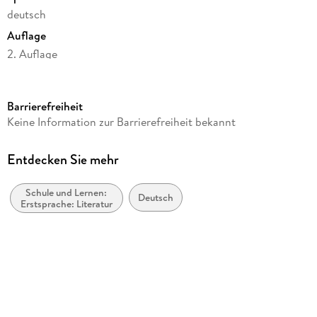
deutsch
Auflage
2. Auflage
Seitenanzahl
118
Barrierefreiheit
Altersempfehlung
Keine Information zur Barrierefreiheit bekannt
von 16 bis 99 Jahren
Reihe
Entdecken Sie mehr
Klett Lektürehilfen
Schule und Lernen:
Verlag/Hersteller
Deutsch
Erstsprache: Literatur
Klett Lerntraining
Produktart
kartoniert
Gewicht
151 g
Größe (L/B/H)