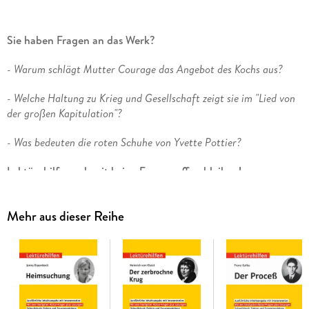
Sie haben Fragen an das Werk?
- Warum schlägt Mutter Courage das Angebot des Kochs aus?
- Welche Haltung zu Krieg und Gesellschaft zeigt sie im "Lied von
der großen Kapitulation"?
- Was bedeuten die roten Schuhe von Yvette Pottier?
Lektürehilfen - damit keine Fragen offen bleiben!
Ausführliche Inhaltsangabe
: schnell nachlesen, was
Mehr aus dieser Reihe
geschieht
Umfassende Interpretation und Analyse
: zentrale Themen
und Motive verständlich erklärt
Typische Abitur-Fragen mit ausführlichen Lösungen
:
wissen, worauf es in der Prüfung ankommt