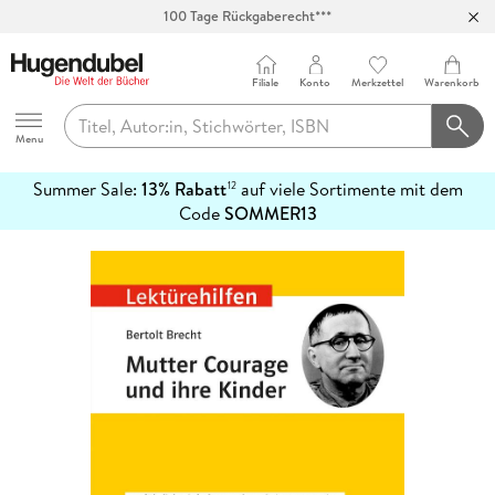
100 Tage Rückgaberecht***
Abholung in über 100 Filialen
Filiale
Konto
Merkzettel
Warenkorb
Hugendubel
Menu
Summer Sale:
13% Rabatt
auf viele Sortimente mit dem
12
mehr
Code
SOMMER13
erfahren