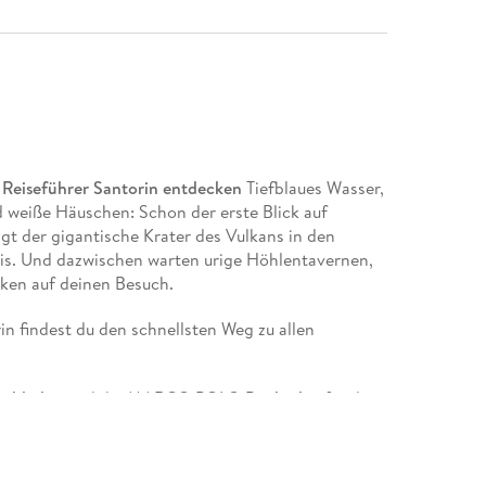
eiseführer Santorin entdecken
Tiefblaues Wasser,
 weiße Häuschen: Schon der erste Blick auf
agt der gigantische Krater des Vulkans in den
äis. Und dazwischen warten urige Höhlentavernen,
ken auf deinen Besuch.
findest du den schnellsten Weg zu allen
ghlights
und die MARCO POLO
Bucketlist
für die
ieg und sprechende Karten mit Tipps und