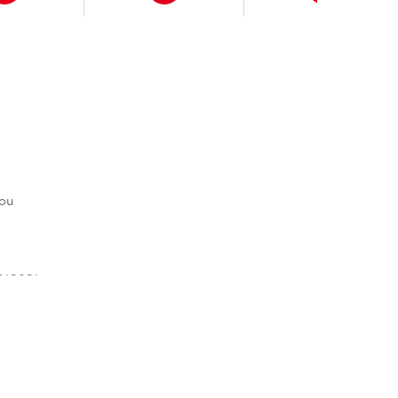
CO POLO Reiseführer entdeckst du die schönsten
ssliche Urlaubserinnerungen!
gou
42931