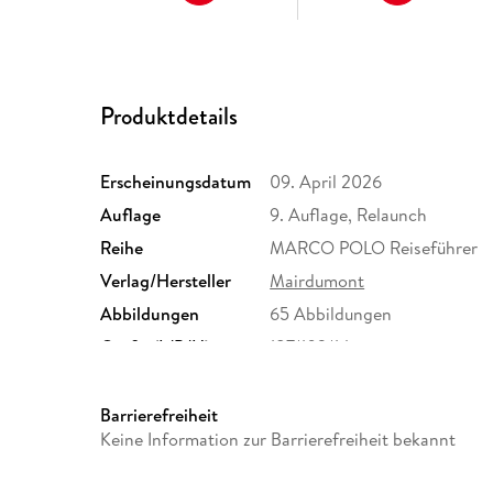
Produktdetails
Erscheinungsdatum
09. April 2026
Auflage
9. Auflage, Relaunch
Reihe
MARCO POLO Reiseführer
Verlag/Hersteller
Mairdumont
Abbildungen
65 Abbildungen
Größe (L/B/H)
187/103/14 mm
Herstelleradresse
MAIRDUMONT GmbH und Co.K
Ostfildern, info@mairdumo
Barrierefreiheit
Keine Information zur Barrierefreiheit bekannt