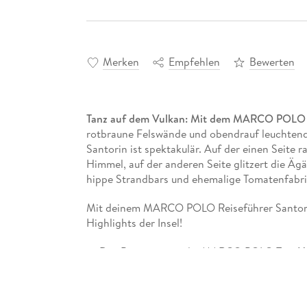
Merken
Empfehlen
Bewerten
Tanz auf dem Vulkan: Mit dem MARCO POLO R
rotbraune Felswände und obendrauf leuchtend
Santorin ist spektakulär. Auf der einen Seite r
Himmel, auf der anderen Seite glitzert die Äg
hippe Strandbars und ehemalige Tomatenfabri
Mit deinem MARCO POLO Reiseführer Santorin 
Highlights der Insel!
Das Beste zuerst: die MARCO POLO
Top-Hi
unvergesslichen Urlaubserlebnisse
Der
Urlaubsplaner
für den passenden Einst
Reisehacks für jede Region