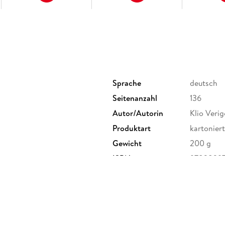
Egal wonach dir der Sinn steht, mit dem MAR
Fleckchen von Santorin und sammelst unverge
ERLEBE LOS!
Sprache
deutsch
Seitenanzahl
136
Autor/Autorin
Klio Veri
Produktart
kartoniert
Gewicht
200 g
ISBN
97838297
G, Marco Polo Str. 1, 73760
nt.com