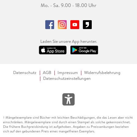
Mo. - Sa. 9.00 - 18.00 Uhr
Laden Sie unsere App herunter.
Datenschutz
AGB
Impressum
Widerrufsbelehrung
Datenschutzeinstellungen
Mängelexemplare sind Bücher mit leichten Beschädigungen, die das Lesen aber nicht
1
einschränken. Mängelexemplare sind durch einen Stempel als solche gekennzeichnet.
Die frühere Buchpreisbindung ist aufgehoben. Angaben zu Preissenkungen beziehen
sich auf den gebundenen Preis eines mangelfreien Exemplars.