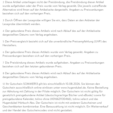
Diese Artikel unterliegen nicht der Preisbindung, die Preisbindung dieser Artikel
2
wurde aufgehoben oder der Preis wurde vom Verlag gesenkt. Die jeweils zutreffende
Alternative wird Ihnen auf der Artikelseite dargestellt. Angaben zu Preissenkungen
beziehen sich auf den vorherigen Preis.
Durch Öffnen der Leseprobe willigen Sie ein, dass Daten an den Anbieter der
3
Leseprobe übermittelt werden.
Der gebundene Preis dieses Artikels wird nach Ablauf des auf der Artikelseite
4
dargestellten Datums vom Verlag angehoben.
Der Preisvergleich bezieht sich auf die unverbindliche Preisempfehlung (UVP) des
5
Herstellers.
Der gebundene Preis dieses Artikels wurde vom Verlag gesenkt. Angaben zu
6
Preissenkungen beziehen sich auf den vorherigen Preis.
Die Preisbindung dieses Artikels wurde aufgehoben. Angaben zu Preissenkungen
7
beziehen sich auf den letzten gebundenen Preis.
Der gebundene Preis dieses Artikels wird nach Ablauf des auf der Artikelseite
8
dargestellten Datums vom Verlag angehoben.
Ihr Gutschein SOMMER13 gilt bis einschließlich 10.08.2026. Sie können den
12
Gutschein ausschließlich online einlösen unter www.hugendubel.de. Keine Bestellung
zur Abholung mit Zahlung in der Filiale möglich. Der Gutschein ist nicht gültig für
gesetzlich preisgebundene Artikel (deutschsprachige Bücher und eBooks) sowie für
preisgebundene Kalender, tolino shine (4016621130466), tolino select und das
Hugendubel Hörbuch Abo. Der Gutschein ist nicht mit anderen Gutscheinen und
Geschenkkarten kombinierbar. Eine Barauszahlung ist nicht möglich. Ein Weiterverkauf
und der Handel des Gutscheincodes sind nicht gestattet.