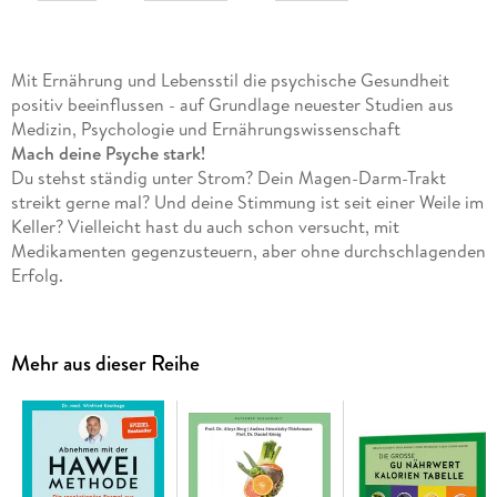
Mit Ernährung und Lebensstil die psychische Gesundheit
positiv beeinflussen - auf Grundlage neuester Studien aus
Medizin, Psychologie und Ernährungswissenschaft
Mach deine Psyche stark!
Du stehst ständig unter Strom? Dein Magen-Darm-Trakt
streikt gerne mal? Und deine Stimmung ist seit einer Weile im
Keller? Vielleicht hast du auch schon versucht, mit
Medikamenten gegenzusteuern, aber ohne durchschlagenden
Erfolg.
Dabei solltest du eines verstehen: Darm und Gehirn, Körper
und Psyche sind ein Team, die über die sogenannte
Darm-
Mehr aus dieser Reihe
Hirn-Achse
miteinander kommunizieren. Wenn ein Teil
schwächelt, zieht das auch den anderen mit runter. Das ist
der Grund dafür, dass
psychische Probleme so häufig mit
körperlichen Symptomen wie Magen-Darm-Beschwerden
einhergehen und umgekehrt
. Die gute Nachricht aber ist: Du
kannst über Ernährung und Lebensstil in dein körperliches