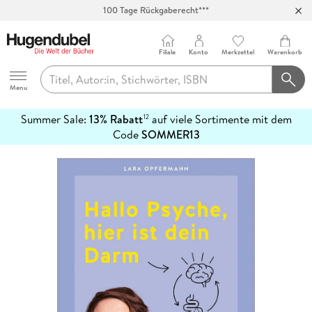
100 Tage Rückgaberecht***
Abholung in über 100 Filialen
Filiale
Konto
Merkzettel
Warenkorb
Hugendubel
Menu
Summer Sale:
13% Rabatt
auf viele Sortimente mit dem
12
mehr
Code
SOMMER13
erfahren