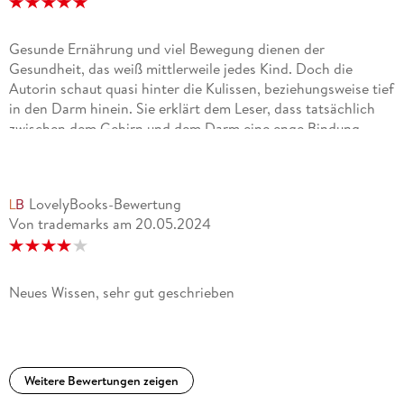
Gesunde Ernährung und viel Bewegung dienen der
Gesundheit, das weiß mittlerweile jedes Kind. Doch die
Autorin schaut quasi hinter die Kulissen, beziehungsweise tief
in den Darm hinein. Sie erklärt dem Leser, dass tatsächlich
zwischen dem Gehirn und dem Darm eine enge Bindung
besteht, und wie man diese mit gesunder Ernährung positiv
steuern kann. Vor allem Menschen mit Depressionen
bekommen hier Erklärungen, wie sie ihr Krankheitsbild
LovelyBooks-Bewertung
positiv beeinflussen können.Doch man sollte schon ein
Von trademarks
am
20.05.2024
großes Interesse an Medizin, Biologie und Chemie
mitbringen, denn die Erläuterungen gehen in die
wissenschaftliche Tiefe, um die Thematik auch fundiert zu
begründen.Kein Buch für zwischendurch, aber für Betroffene
Neues Wissen, sehr gut geschrieben
eine empfehlenswerte Lektüre.
Weitere Bewertungen zeigen