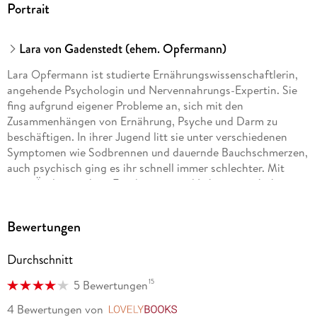
Portrait
Lara von Gadenstedt (ehem. Opfermann)
Lara Opfermann ist studierte Ernährungswissenschaftlerin,
angehende Psychologin und Nervennahrungs-Expertin. Sie
fing aufgrund eigener Probleme an, sich mit den
Zusammenhängen von Ernährung, Psyche und Darm zu
beschäftigen. In ihrer Jugend litt sie unter verschiedenen
Symptomen wie Sodbrennen und dauernde Bauchschmerzen,
auch psychisch ging es ihr schnell immer schlechter. Mit
einer Änderung ihrer Ernährungs- und Lebensgewohnheiten
schaffte sie es, physisch und psychisch in ihre alte Form
zurückzukommen sogar ihre Bestform zu erreichen. Auf
Bewertungen
Grundlage ihrer eigenen Erfahrungen sowie
wissenschaftlicher Erkenntnisse hat Lara Opfermann die
Durchschnitt
Nervennahrungs-Methode entwickelt. Ihr Anliegen ist es,
anderen zu helfen, ihr Stresssystem auf natürliche Weise
15
5 Bewertungen
wieder in Balance zu bringen und ihre Psyche stark zu
machen.
4 Bewertungen
von
LovelyBooks