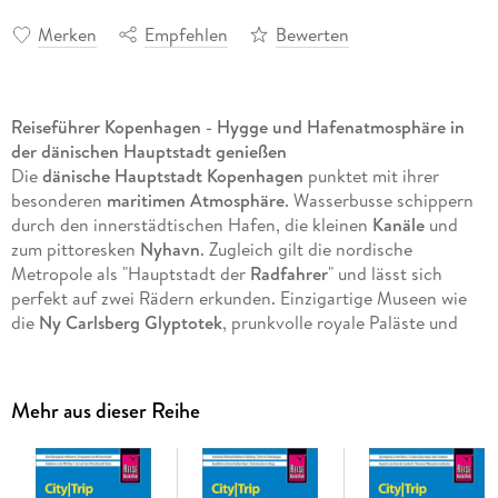
Merken
Empfehlen
Bewerten
Reiseführer Kopenhagen - Hygge und Hafenatmosphäre in
der dänischen Hauptstadt genießen
Die
dänische Hauptstadt Kopenhagen
punktet mit ihrer
besonderen
maritimen Atmosphäre
. Wasserbusse schippern
durch den innerstädtischen Hafen, die kleinen
Kanäle
und
zum pittoresken
Nyhavn
. Zugleich gilt die nordische
Metropole als "Hauptstadt der
Radfahrer
" und lässt sich
perfekt auf zwei Rädern erkunden. Einzigartige Museen wie
die
Ny Carlsberg Glyptotek
, prunkvolle royale Paläste und
futuristische Neubauten faszinieren Besucher aus aller Welt.
Im Freistaat
Christiania
und in angesagten Vierteln wie
Nørrebro
zeigt sich die Stadt von ihrer bunten und
Mehr aus dieser Reihe
alternativen Seite. Idyllische Parkanlagen und der
Strand von
Amager
versprechen Erholung abseits des urbanen Trubels.
Dieser aktuelle Kopenhagen Reiseführer ist der ideale
Begleiter, um alle Facetten der dänischen Hauptstadt