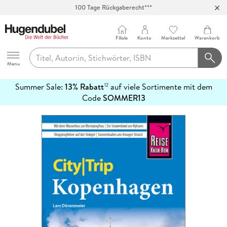
100 Tage Rückgaberecht***
Abholung in über 100 Filialen
Filiale
Konto
Merkzettel
Warenkorb
Hugendubel
Menu
Summer Sale:
13% Rabatt
auf viele Sortimente mit dem
12
mehr
Code
SOMMER13
erfahren