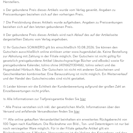
Herstellers.
Der gebundene Preis dieses Artikels wurde vom Verlag gesenkt. Angaben zu
6
Preissenkungen beziehen sich auf den vorherigen Preis.
Die Preisbindung dieses Artikels wurde aufgehoben. Angaben zu Preissenkungen
7
beziehen sich auf den letzten gebundenen Preis.
Der gebundene Preis dieses Artikels wird nach Ablauf des auf der Artikelseite
8
dargestellten Datums vom Verlag angehoben.
Ihr Gutschein SOMMER13 gilt bis einschließlich 10.08.2026. Sie können den
12
Gutschein ausschließlich online einlösen unter www.hugendubel.de. Keine Bestellung
zur Abholung mit Zahlung in der Filiale möglich. Der Gutschein ist nicht gültig für
gesetzlich preisgebundene Artikel (deutschsprachige Bücher und eBooks) sowie für
preisgebundene Kalender, tolino shine (4016621130466), tolino select und das
Hugendubel Hörbuch Abo. Der Gutschein ist nicht mit anderen Gutscheinen und
Geschenkkarten kombinierbar. Eine Barauszahlung ist nicht möglich. Ein Weiterverkauf
und der Handel des Gutscheincodes sind nicht gestattet.
Leider können wir die Echtheit der Kundenbewertung aufgrund der großen Zahl an
15
Einzelbewertungen nicht prüfen.
Alle Informationen zur Tiefpreisgarantie finden Sie
hier
16
Alle Preise verstehen sich inkl. der gesetzlichen MwSt. Informationen über den
*
Versand und anfallende Versandkosten finden Sie
hier
Alle online gekauften Versandartikel beinhalten ein erweitertes Rückgaberecht von
***
100 Tagen nach Kaufdatum. Die Rücknahme von Bild-, Ton- und Datenträgern ist nur bei
noch versiegelter Ware möglich. Für in der Filiale gekaufte Artikel gilt ein
Rückgaberecht von 4 Wochen. Voraussetzung ist die Vorlage des Kassenbons und dass