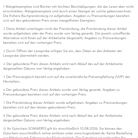
Mängelexemplare sind Bücher mit leichten Beschädigungen, die das Lesen aber nicht
1
einschränken. Mängelexemplare sind durch einen Stempel als solche gekennzeichnet.
Die frühere Buchpreisbindung ist aufgehoben. Angaben zu Preissenkungen beziehen
sich auf den gebundenen Preis eines mangelfreien Exemplars.
Diese Artikel unterliegen nicht der Preisbindung, die Preisbindung dieser Artikel
2
wurde aufgehoben oder der Preis wurde vom Verlag gesenkt. Die jeweils zutreffende
Alternative wird Ihnen auf der Artikelseite dargestellt. Angaben zu Preissenkungen
beziehen sich auf den vorherigen Preis.
Durch Öffnen der Leseprobe willigen Sie ein, dass Daten an den Anbieter der
3
Leseprobe übermittelt werden.
Der gebundene Preis dieses Artikels wird nach Ablauf des auf der Artikelseite
4
dargestellten Datums vom Verlag angehoben.
Der Preisvergleich bezieht sich auf die unverbindliche Preisempfehlung (UVP) des
5
Herstellers.
Der gebundene Preis dieses Artikels wurde vom Verlag gesenkt. Angaben zu
6
Preissenkungen beziehen sich auf den vorherigen Preis.
Die Preisbindung dieses Artikels wurde aufgehoben. Angaben zu Preissenkungen
7
beziehen sich auf den letzten gebundenen Preis.
Der gebundene Preis dieses Artikels wird nach Ablauf des auf der Artikelseite
8
dargestellten Datums vom Verlag angehoben.
Ihr Gutschein SOMMER13 gilt bis einschließlich 10.08.2026. Sie können den
12
Gutschein ausschließlich online einlösen unter www.hugendubel.de. Keine Bestellung
zur Abholung mit Zahlung in der Filiale möglich. Der Gutschein ist nicht gültig für