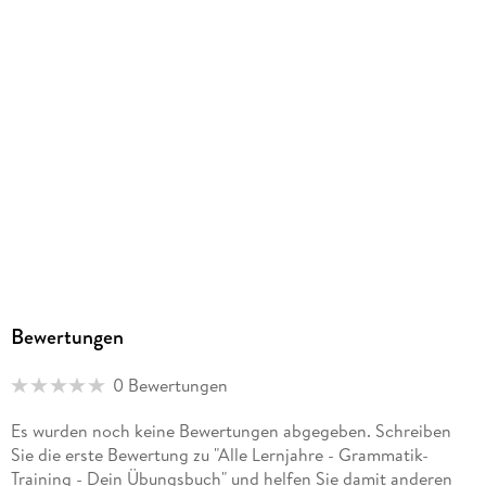
Größe (L/B/H)
296/209/10 mm
Sonstiges
Großformatiges Paperback. Klappenbroschur
ISBN
9783705874145
Herstelleradresse
VERITAS Verlags- und Handelsgesellschaft m.b.H., Peter-
Behrens-Platz 4, 4020 Linz, Kundenberatung,
kundenberatung@veritas.at
Bewertungen
0 Bewertungen
Es wurden noch keine Bewertungen abgegeben. Schreiben
Sie die erste Bewertung zu "Alle Lernjahre - Grammatik-
Training - Dein Übungsbuch" und helfen Sie damit anderen