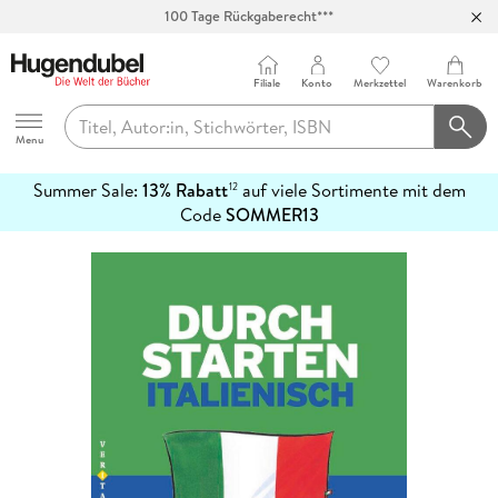
100 Tage Rückgaberecht***
Abholung in über 100 Filialen
Filiale
Konto
Merkzettel
Warenkorb
Hugendubel
Menu
Summer Sale:
13% Rabatt
auf viele Sortimente mit dem
12
mehr
Code
SOMMER13
erfahren