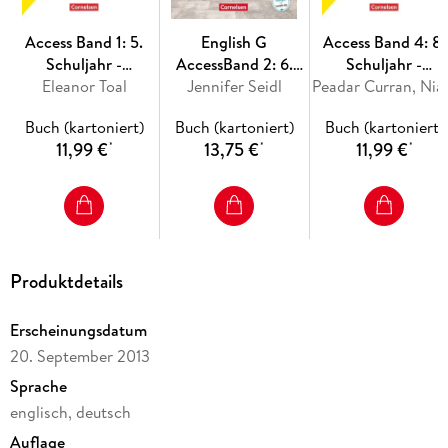
Access Band 1: 5.
English G
Access Band 4: 8.
Schuljahr -
AccessBand 2: 6.
Schuljahr -
Eleanor Toal
Workbook
Jennifer Seidl
Schuljahr -
Allgemeine Ausgab
Peadar Curran, Niamh Hump
Workbook mit
2022 - Workbook
Buch (kartoniert)
Buch (kartoniert)
Buch (kartoniert)
Audios online
mit digitalen Medi
11,99 €
13,75 €
11,99 €
*
*
*
Produktdetails
Erscheinungsdatum
20. September 2013
Sprache
englisch, deutsch
Auflage