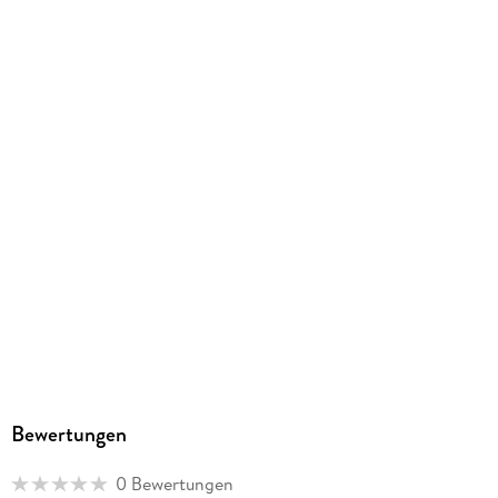
Englisch
Schulform
Gymnasium
Gewicht
489 g
Größe (L/B/H)
259/187/15 mm
Sonstiges
Großformatiges Paperback. Klappenbroschur
ISBN
9783060325436
Herstelleradresse
Cornelsen Verlag GmbH, Mecklenburgische Straße 53, 14197
Berlin, service@cornelsen.de
Bewertungen
0 Bewertungen