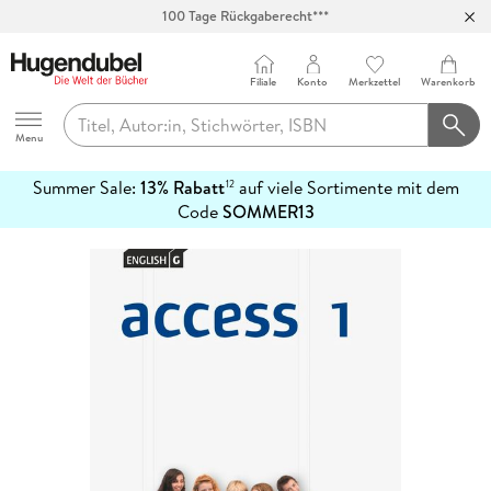
100 Tage Rückgaberecht***
Abholung in über 100 Filialen
Filiale
Konto
Merkzettel
Warenkorb
Hugendubel
Menu
Summer Sale:
13% Rabatt
auf viele Sortimente mit dem
12
mehr
Code
SOMMER13
erfahren