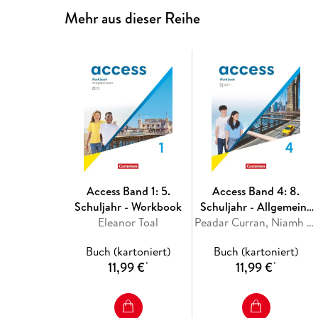
Mehr aus dieser Reihe
Access Band 1: 5.
Access Band 4: 8.
Schuljahr - Workbook
Schuljahr - Allgemeine
Eleanor Toal
Ausgabe 2022 -
Peadar Curran, Niamh Humphreys, Isabel Otto, Petra Bauerschmidt
Workbook mit digitalen
Buch (kartoniert)
Buch (kartoniert)
Medien
11,99 €
11,99 €
*
*