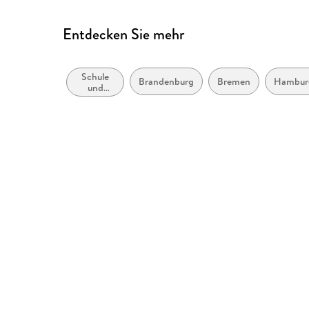
Entdecken Sie mehr
Schule
Brandenburg
Bremen
Hambur
und
Lernen:
Moderne
(Nicht-
Mutter-
oder
Zweit-)
Sprachen