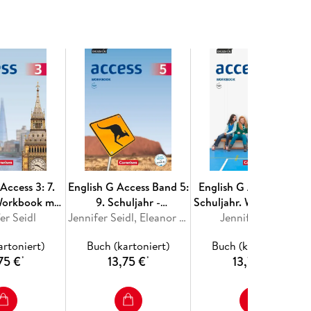
 die Oberstufe
Access 3: 7.
English G Access Band 5:
English G Access 01: 5.
Workbook mit
9. Schuljahr -
Schuljahr. Workbook mi
s online
er Seidl
Allgemeine Ausgabe -
Jennifer Seidl, Eleanor Toal
mit Audios online und
Jennifer Seidl
Workbook mit Audios
MyBook
artoniert)
Buch (kartoniert)
Buch (kartoniert)
online
75 €
13,75 €
13,75 €
*
*
*