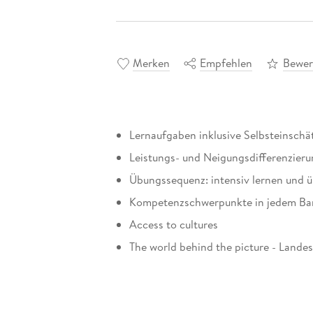
Merken
Empfehlen
Bewer
Lernaufgaben inklusive Selbsteinschä
Leistungs- und Neigungsdifferenzier
Übungssequenz: intensiv lernen und 
Kompetenzschwerpunkte in jedem B
Access to cultures
The world behind the picture - Lande
Lesetexte
Wordbanks: bebilderter Themenworts