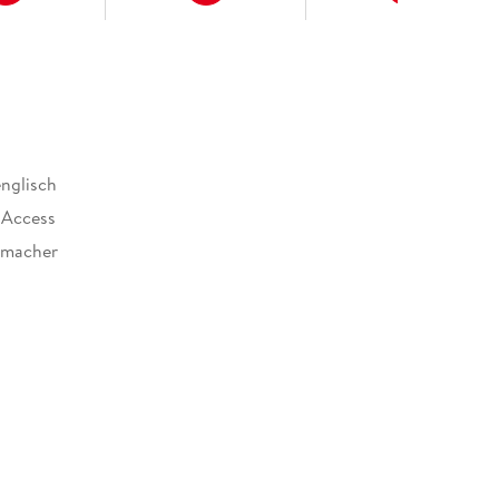
englisch
 Access
emacher
tiges Paperback. Klappenbroschur
 Verlag GmbH, Mecklenburgische Straße 53, 14197
ervice@cornelsen.de