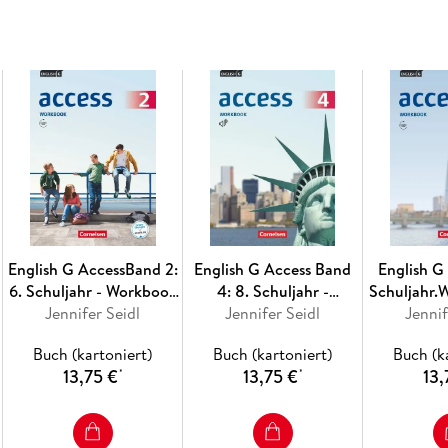
Projektarbeit ab Band 3
Ab Band 5 intensive Vorbereitung auf
English G AccessBand 2:
English G Access Band
English G 
6. Schuljahr - Workbook
4: 8. Schuljahr -
Schuljahr.
mit Audios online
Jennifer Seidl
Allgemeine Ausgabe -
Jennifer Seidl
Audio
Jennif
Workbook mit Audios
Buch (kartoniert)
Buch (kartoniert)
Buch (k
online
13,75 €
13,75 €
13,
*
*