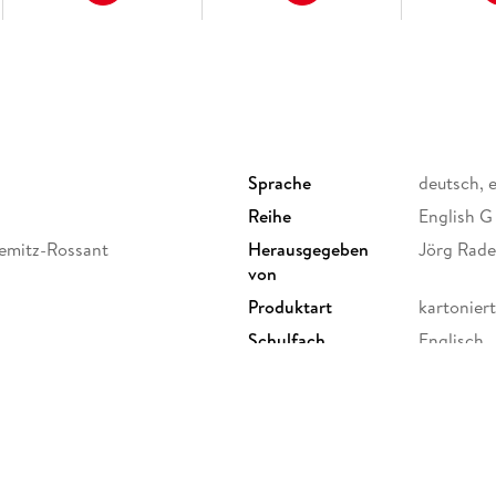
Sprache
deutsch, 
Reihe
English G
iemitz-Rossant
Herausgegeben
Jörg Rad
von
Produktart
kartoniert
Schulfach
Englisch
Gewicht
529 g
Sonstiges
Großforma
Herstelleradresse
Cornelsen
Berlin, s