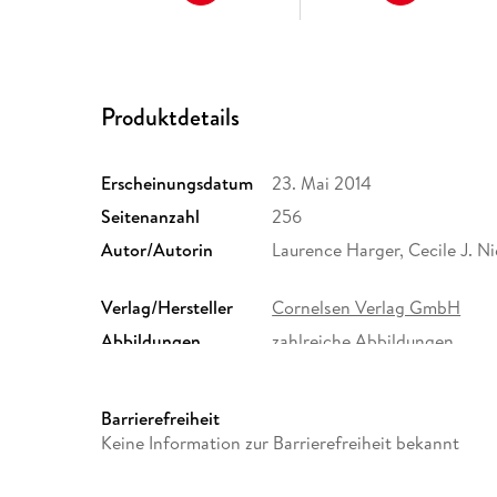
Produktdetails
Erscheinungsdatum
23. Mai 2014
Seitenanzahl
256
Autor/Autorin
Laurence Harger, Cecile J. N
Verlag/Hersteller
Cornelsen Verlag GmbH
Abbildungen
zahlreiche Abbildungen
Schulform
Gymnasium
Größe (L/B/H)
259/191/12 mm
Barrierefreiheit
ISBN
9783060325450
Keine Information zur Barrierefreiheit bekannt