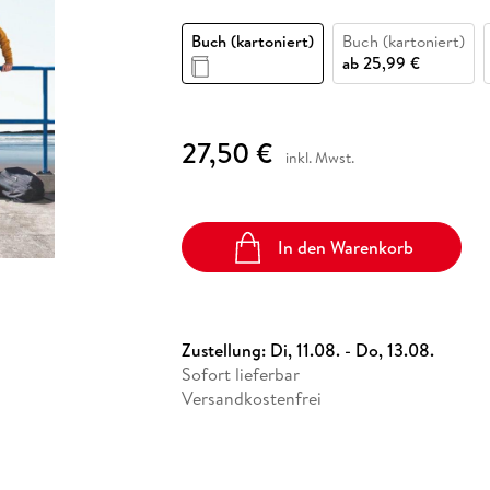
Fremdsprachige Bücher
n Lernhilfen
 Jugendbücher
eiber
Hörbuch Downloads im Bundle
cher
 Vergleich
 Puzzlezubehör
Lernen
New Adult
STABILO
Taschenbücher
Buch (kartoniert)
Buch (kartoniert)
hilfen
hriller
 Backen
er
lender
Ratgeber
ab
25,99 €
op
hriller
Romance
Sachbücher
27,50 €
precher:innen
inkl. Mwst.
Science Fiction
Fremdsprachige Bücher
In den Warenkorb
Zustellung:
Di, 11.08. - Do, 13.08.
Sofort lieferbar
Versandkostenfrei