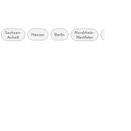
Sachsen-
Nordrhein-
Rheinland-
Hessen
Berlin
Anhalt
Westfalen
Pfalz