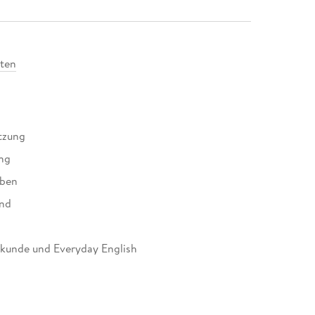
ten
tzung
ung
üben
and
skunde und Everyday English
chatz