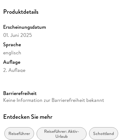
Produktdetails
Erscheinungsdatum
01. Juni 2025
Sprache
englisch
Auflage
2. Auflage
Seitenanzahl
258
Barrierefreiheit
Reihe
Keine Information zur Barrierefreiheit bekannt
Lonely Planet Reiseführer
Autor/Autorin
Entdecken Sie mehr
Laurie Goodlad, Susanne Arbuckle, Colin Baird, Kay Gillespie,
Mike Maceacheran
Reiseführer: Aktiv-
Reiseführer
Schottland
Urlaub
Herausgegeben von