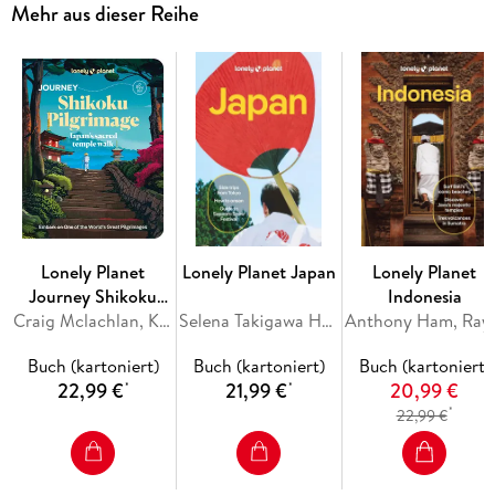
Mehr aus dieser Reihe
Lonely Planet
Lonely Planet Japan
Lonely Planet
Journey Shikoku
Indonesia
Pilgrimage
Craig Mclachlan, Kim Kahan, Jessica Korteman, Rie Miyoshi, Kathryn Wortley
Selena Takigawa Hoy, Ray Bartlett, Rob Goss, Felicity Hughes, Jessica Korteman
Anthony Ham, Ray Bartlett, 
Buch (kartoniert)
Buch (kartoniert)
Buch (kartoniert)
22,99 €
21,99 €
20,99 €
*
*
*
22,99 €