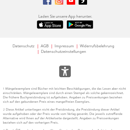
Laden Sie unsere App herunter.
Datenschutz
AGB
Impressum
Widerrufsbelehrung
Datenschutzeinstellungen
Mängelexemplare sind Bücher mit leichten Beschädigungen, die das Lesen aber nicht
1
einschränken. Mängelexemplare sind durch einen Stempel als solche gekennzeichnet.
Die frühere Buchpreisbindung ist aufgehoben. Angaben zu Preissenkungen beziehen
sich auf den gebundenen Preis eines mangelfreien Exemplars.
Diese Artikel unterliegen nicht der Preisbindung, die Preisbindung dieser Artikel
2
wurde aufgehoben oder der Preis wurde vom Verlag gesenkt. Die jeweils zutreffende
Alternative wird Ihnen auf der Artikelseite dargestellt. Angaben zu Preissenkungen
beziehen sich auf den vorherigen Preis.