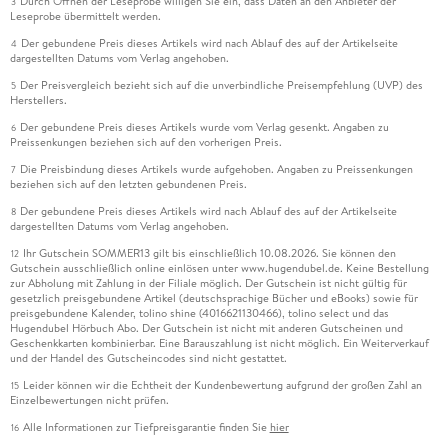
Durch Öffnen der Leseprobe willigen Sie ein, dass Daten an den Anbieter der
3
Leseprobe übermittelt werden.
Der gebundene Preis dieses Artikels wird nach Ablauf des auf der Artikelseite
4
dargestellten Datums vom Verlag angehoben.
Der Preisvergleich bezieht sich auf die unverbindliche Preisempfehlung (UVP) des
5
Herstellers.
Der gebundene Preis dieses Artikels wurde vom Verlag gesenkt. Angaben zu
6
Preissenkungen beziehen sich auf den vorherigen Preis.
Die Preisbindung dieses Artikels wurde aufgehoben. Angaben zu Preissenkungen
7
beziehen sich auf den letzten gebundenen Preis.
Der gebundene Preis dieses Artikels wird nach Ablauf des auf der Artikelseite
8
dargestellten Datums vom Verlag angehoben.
Ihr Gutschein SOMMER13 gilt bis einschließlich 10.08.2026. Sie können den
12
Gutschein ausschließlich online einlösen unter www.hugendubel.de. Keine Bestellung
zur Abholung mit Zahlung in der Filiale möglich. Der Gutschein ist nicht gültig für
gesetzlich preisgebundene Artikel (deutschsprachige Bücher und eBooks) sowie für
preisgebundene Kalender, tolino shine (4016621130466), tolino select und das
Hugendubel Hörbuch Abo. Der Gutschein ist nicht mit anderen Gutscheinen und
Geschenkkarten kombinierbar. Eine Barauszahlung ist nicht möglich. Ein Weiterverkauf
und der Handel des Gutscheincodes sind nicht gestattet.
Leider können wir die Echtheit der Kundenbewertung aufgrund der großen Zahl an
15
Einzelbewertungen nicht prüfen.
Alle Informationen zur Tiefpreisgarantie finden Sie
hier
16