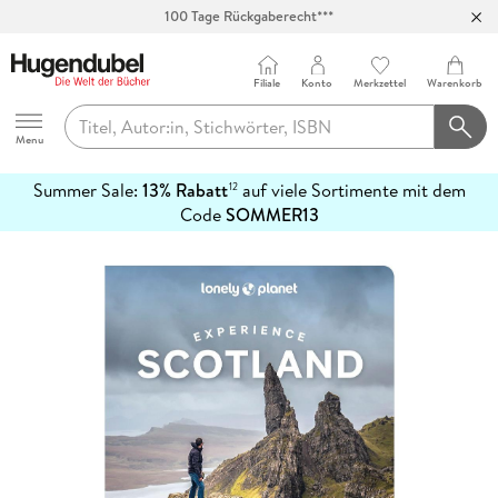
100 Tage Rückgaberecht***
Abholung in über 100 Filialen
Filiale
Konto
Merkzettel
Warenkorb
Hugendubel
Menu
Summer Sale:
13% Rabatt
auf viele Sortimente mit dem
12
mehr
Code
SOMMER13
erfahren