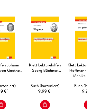
n Blick - für die schnelle Wiederholung kurz vor der
lfen Johann
Klett Lektürehilfen
Klett Lektürehilfen E.T.A
 von Goethe
Georg Büchner,
Hoffmann "Der goldne
Der Tragödie
Woyzeck
Monika Fellenberg
Topf"
r Teil"
artoniert)
Buch (kartoniert)
Buch (kartoniert)
99 €
9,99 €
9,99 €
*
*
*