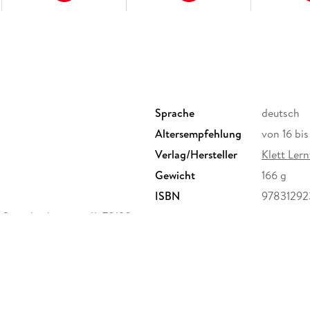
Sprache
deutsch
Altersempfehlung
von 16 bi
Verlag/Hersteller
Klett Lern
Gewicht
166 g
ISBN
97831292
toeckachstrasse 11, 70190
tt-lerntraining.de