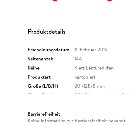
Produktdetails
Erscheinungsdatum
11. Februar 2019
Seitenanzahl
144
Reihe
Klett Lektürehilfen
Produktart
kartoniert
Größe (L/B/H)
201/128/8 mm
Herstelleradresse
PONS Langenscheidt GmbH, S
Stuttgart, kundenservice@kle
Barrierefreiheit
Keine Information zur Barrierefreiheit bekannt