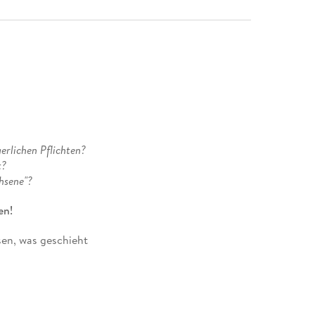
erlichen Pflichten?
t?
hsene"?
en!
sen, was geschieht
entrale Themen und Motive verständlich erklärt
napp zusammengefasst
Lösungen
: wissen, worauf es in der Prüfung ankommt