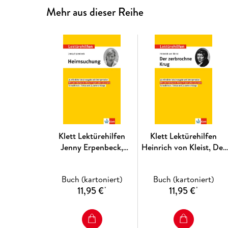
Mehr aus dieser Reihe
Klett Lektürehilfen
Klett Lektürehilfen
Jenny Erpenbeck,
Heinrich von Kleist, Der
Heimsuchung
zerbrochne Krug
Buch (kartoniert)
Buch (kartoniert)
11,95 €
11,95 €
*
*