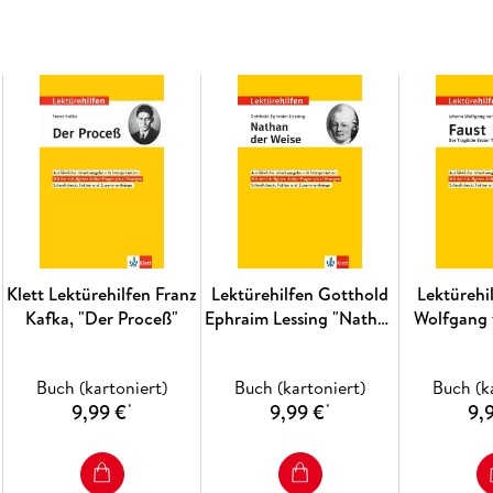
Schnellcheck
: wesentliche Aspekte auf eine
Klausur
Klett Lektürehilfen Franz
Lektürehilfen Gotthold
Lektürehi
Kafka, "Der Proceß"
Ephraim Lessing "Nathan
Wolfgang
der Weise"
"Faust - 
erste
Buch (kartoniert)
Buch (kartoniert)
Buch (k
9,99 €
9,99 €
9,
*
*