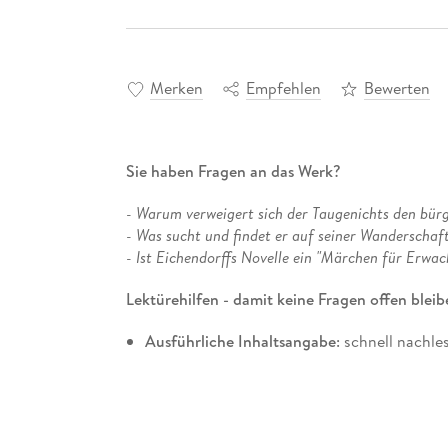
Merken
Empfehlen
Bewerten
Sie haben Fragen an das Werk?
- Warum verweigert sich der Taugenichts den bürg
- Was sucht und findet er auf seiner Wanderschaf
- Ist Eichendorffs Novelle ein "Märchen für Erwac
Lektürehilfen - damit keine Fragen offen bleib
Ausführliche Inhaltsangabe
: schnell nachle
Umfassende Interpretation und Analyse
: z
Kurzinfo
: das Wichtigste eines Kapitels k
Typische Abitur-Fragen mit ausführlichen 