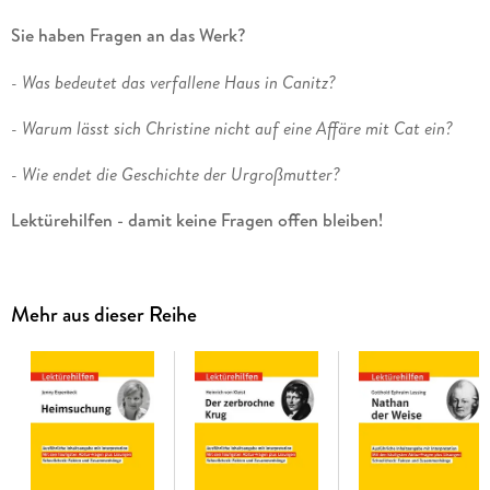
Sie haben Fragen an das Werk?
- Was bedeutet das verfallene Haus in Canitz?
- Warum lässt sich Christine nicht auf eine Affäre mit Cat ein?
- Wie endet die Geschichte der Urgroßmutter?
Lektürehilfen - damit keine Fragen offen bleiben!
Ausführliche Inhaltsangabe
: schnell nachlesen, was
geschieht
Mehr aus dieser Reihe
Umfassende Interpretation und Analyse
: zentrale Themen
und Motive verständlich erklärt
Kurzinfo
: das Wichtigste eines Kapitels knapp
zusammengefasst
Typische Abitur-Fragen mit ausführlichen Lösungen
:
wissen, worauf es in der Prüfung ankommt