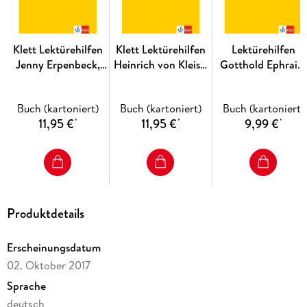
Schnellcheck
: wesentliche Aspekte auf einen Blick - für die
schnelle Wiederholung kurz vor der Klausur
Klett Lektürehilfen
Klett Lektürehilfen
Lektürehilfen
Jenny Erpenbeck,
Heinrich von Kleist,
Gotthold Ephraim
Heimsuchung
Der zerbrochne
Lessing "Nathan de
Krug
Weise"
Buch (kartoniert)
Buch (kartoniert)
Buch (kartoniert)
11,95 €
11,95 €
9,99 €
*
*
*
Produktdetails
Erscheinungsdatum
02. Oktober 2017
Sprache
deutsch