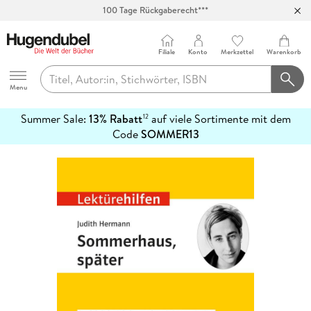
100 Tage Rückgaberecht***
Abholung in über 100 Filialen
Filiale
Konto
Merkzettel
Warenkorb
Hugendubel
Menu
Summer Sale:
13% Rabatt
auf viele Sortimente mit dem
12
mehr
Code
SOMMER13
erfahren