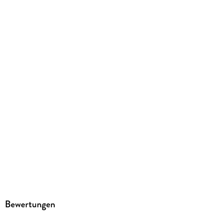
ISBN
9783129231395
Herstelleradresse
PONS Langenscheidt GmbH, Stoeckachstrasse 11, 70190
Stuttgart, kundenservice@klett-lerntraining.de
Bewertungen