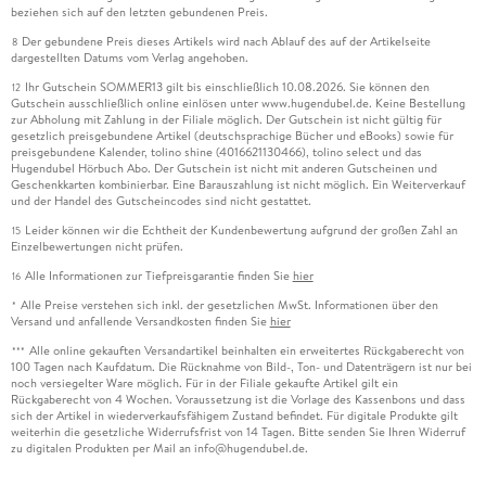
beziehen sich auf den letzten gebundenen Preis.
Der gebundene Preis dieses Artikels wird nach Ablauf des auf der Artikelseite
8
dargestellten Datums vom Verlag angehoben.
Ihr Gutschein SOMMER13 gilt bis einschließlich 10.08.2026. Sie können den
12
Gutschein ausschließlich online einlösen unter www.hugendubel.de. Keine Bestellung
zur Abholung mit Zahlung in der Filiale möglich. Der Gutschein ist nicht gültig für
gesetzlich preisgebundene Artikel (deutschsprachige Bücher und eBooks) sowie für
preisgebundene Kalender, tolino shine (4016621130466), tolino select und das
Hugendubel Hörbuch Abo. Der Gutschein ist nicht mit anderen Gutscheinen und
Geschenkkarten kombinierbar. Eine Barauszahlung ist nicht möglich. Ein Weiterverkauf
und der Handel des Gutscheincodes sind nicht gestattet.
Leider können wir die Echtheit der Kundenbewertung aufgrund der großen Zahl an
15
Einzelbewertungen nicht prüfen.
Alle Informationen zur Tiefpreisgarantie finden Sie
hier
16
Alle Preise verstehen sich inkl. der gesetzlichen MwSt. Informationen über den
*
Versand und anfallende Versandkosten finden Sie
hier
Alle online gekauften Versandartikel beinhalten ein erweitertes Rückgaberecht von
***
100 Tagen nach Kaufdatum. Die Rücknahme von Bild-, Ton- und Datenträgern ist nur bei
noch versiegelter Ware möglich. Für in der Filiale gekaufte Artikel gilt ein
Rückgaberecht von 4 Wochen. Voraussetzung ist die Vorlage des Kassenbons und dass
sich der Artikel in wiederverkaufsfähigem Zustand befindet. Für digitale Produkte gilt
weiterhin die gesetzliche Widerrufsfrist von 14 Tagen. Bitte senden Sie Ihren Widerruf
zu digitalen Produkten per Mail an info@hugendubel.de.