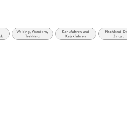
Walking, Wandern,
Kanufahren und
Fischland-D
ub
Trekking
Kajakfahren
Zingst