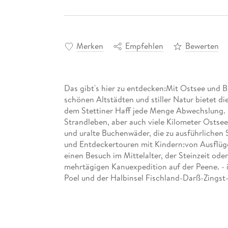
Merken
Empfehlen
Bewerten
Das gibt's hier zu entdecken:Mit Ostsee und 
schönen Altstädten und stiller Natur bietet d
dem Stettiner Haff jede Menge Abwechslung. 
Strandleben, aber auch viele Kilometer Ostsees
und uralte Buchenwäder, die zu ausführlichen 
und Entdeckertouren mit Kindern:von Ausflüge
einen Besuch im Mittelalter, der Steinzeit ode
mehrtägigen Kanuexpedition auf der Peene. - 
Poel und der Halbinsel Fischland-Darß-Zingst-
Badeplätze, familiengeeignete Museen und P