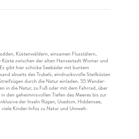
Bodden, Küstenwäldern, einsamen Flusstälern,
ie Küste zwischen der alten Hansestadt Wismar und
Es gibt hier schicke Seebäder mit buntem
and abseits des Trubels, eindrucksvolle Steilküsten
Streifzügen durch die Natur einladen. 55 Wander-
n in die Natur, zu Fuß oder mit dem Fahrrad, über
r in den geheimnisvollen Tiefen des Meeres bis zur
inklusive der Inseln Rügen, Usedom, Hiddensee,
 viele Kinder-Infos zu Natur und Umwelt-
arks- Campingführer und Übernachtungstipps