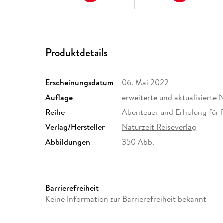
Produktdetails
Erscheinungsdatum
06. Mai 2022
Auflage
erweiterte und aktualisierte
Reihe
Abenteuer und Erholung für 
Verlag/Hersteller
Naturzeit Reiseverlag
Abbildungen
350 Abb.
Größe (L/B/H)
215/111/14 mm
ISBN
9783944378367
Barrierefreiheit
Keine Information zur Barrierefreiheit bekannt