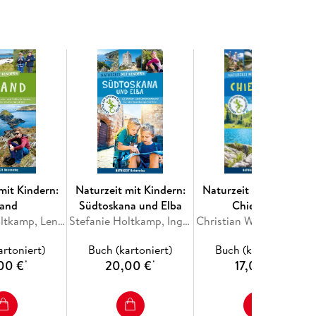
mit Kindern:
Naturzeit mit Kindern:
Naturzeit mit Kindern:
land
Südtoskana und Elba
Chiemgau
Stefanie Holtkamp, Lena Marie Hahn
Stefanie Holtkamp, Inge Kraus
Christian Winkler, Stefanie Holtkamp
artoniert)
Buch (kartoniert)
Buch (kartoniert)
00 €
20,00 €
17,00 €
*
*
*