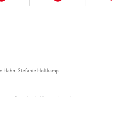
e Hahn, Stefanie Holtkamp
tiges Paperback. Klappenbroschur