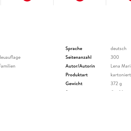
Sprache
deutsch
 Neuauflage
Seitenanzahl
300
Familien
Autor/Autorin
Lena Mari
Produktart
kartoniert
Gewicht
372 g
Sonstiges
Großforma