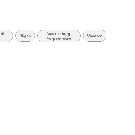
arß-
Mecklenburg-
Rügen
Usedom
Vorpommern