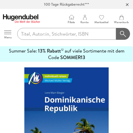
100 Tage Rückgaberecht***
Abholung in über 100 Filialen
Filiale
Konto
Merkzettel
Warenkorb
Hugendubel
Menu
Summer Sale:
13% Rabatt
auf viele Sortimente mit dem
12
mehr
Code
SOMMER13
erfahren