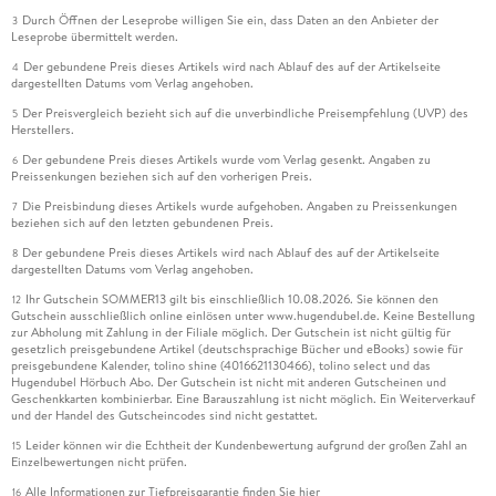
Durch Öffnen der Leseprobe willigen Sie ein, dass Daten an den Anbieter der
3
Leseprobe übermittelt werden.
Der gebundene Preis dieses Artikels wird nach Ablauf des auf der Artikelseite
4
dargestellten Datums vom Verlag angehoben.
Der Preisvergleich bezieht sich auf die unverbindliche Preisempfehlung (UVP) des
5
Herstellers.
Der gebundene Preis dieses Artikels wurde vom Verlag gesenkt. Angaben zu
6
Preissenkungen beziehen sich auf den vorherigen Preis.
Die Preisbindung dieses Artikels wurde aufgehoben. Angaben zu Preissenkungen
7
beziehen sich auf den letzten gebundenen Preis.
Der gebundene Preis dieses Artikels wird nach Ablauf des auf der Artikelseite
8
dargestellten Datums vom Verlag angehoben.
Ihr Gutschein SOMMER13 gilt bis einschließlich 10.08.2026. Sie können den
12
Gutschein ausschließlich online einlösen unter www.hugendubel.de. Keine Bestellung
zur Abholung mit Zahlung in der Filiale möglich. Der Gutschein ist nicht gültig für
gesetzlich preisgebundene Artikel (deutschsprachige Bücher und eBooks) sowie für
preisgebundene Kalender, tolino shine (4016621130466), tolino select und das
Hugendubel Hörbuch Abo. Der Gutschein ist nicht mit anderen Gutscheinen und
Geschenkkarten kombinierbar. Eine Barauszahlung ist nicht möglich. Ein Weiterverkauf
und der Handel des Gutscheincodes sind nicht gestattet.
Leider können wir die Echtheit der Kundenbewertung aufgrund der großen Zahl an
15
Einzelbewertungen nicht prüfen.
Alle Informationen zur Tiefpreisgarantie finden Sie
hier
16