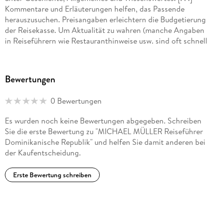
Kommentare und Erläuterungen helfen, das Passende
herauszusuchen. Preisangaben erleichtern die Budgetierung
der Reisekasse. Um Aktualität zu wahren (manche Angaben
in Reiseführern wie Restauranthinweise usw. sind oft schnell
überholt) wird das Reisehandbuch alle zwei Jahre aktualisiert."
DomRep-Magazin
Bewertungen
"Endlose palmengesäumte Strände - das sind die Bilder, die
man von der Dominikanischen Republik kennt. Klar, dass man
0 Bewertungen
genau dorthin will. Der neu aufgelegte Führer
'Dominikanische Republik' kennt die richtigen Wege und auch
Es wurden noch keine Bewertungen abgegeben. Schreiben
die geheimen Traumplätze. Und darüber hinaus noch viel
Sie die erste Bewertung zu "MICHAEL MÜLLER Reiseführer
mehr."
Dominikanische Republik" und helfen Sie damit anderen bei
abenteuer und reisen
der Kaufentscheidung.
"Das Taschenbuch ist ein praktischer Begleiter für alle, die
Erste Bewertung schreiben
nicht nur Badeurlaub machen, sondern die Dominikanische
Republik in ihrer Vielfalt kennenlernen wollen."
DIE WELT