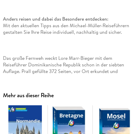
Anders reisen und dabei das Besondere entdecken:
Mit den aktuellen Tipps aus den Michael-Müller-Reiseführern
gestalten Sie Ihre Reise individuell, nachhaltig und sicher.
Das große Fernweh weckt Lore Marr-Bieger mit dem
Reiseführer Dominikanische Republik schon in der siebten
Auflage. Prall gefüllte 372 Seiten, vor Ort erkundet und
akribisch recherchiert, und 209 Farbfotos zeigen die Pracht
der Karibikinsel. 19 Karten, mehr als 50 beschriebene Orte
und 34 Seiten zur Hauptstadt Santo Domingo Sie behalten
Mehr aus dieser Reihe
mit dem Reiseführer Dominikanische Republik immer den
Überblick. Acht Wanderungen und eine Fülle
hervorgehobener Geheimtipps lassen Sie die Insel individuell
abseits touristischer Hot-Spots entdecken. Ökologisch,
regional und nachhaltig wirtschaftende Betriebe sind
gekennzeichnet.