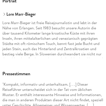
Portrait
Urlaub in der Dominikanischen Republik? Wetter sonnig,
Lore Marr-Bieger
Menschen lebensfroh, ein kleines Stück vom Paradies und
das so individuell wie mit keinem anderen Reiseführer.
Lore Marr-Bieger ist freie Reisejournalistin und lebt in der
Nähe von Erlangen. Seit 1983 besucht unsere Autorin die
Gut zu wissen: Dieser Reiseführer aus dem Michael Müller
über tausend Kilometer lange kroatische Küste mit ihren
Verlag wurde klimaneutral produziert.
Inseln, ihren mittelalterlichen und venezianisch geprägten
Städte mit oft römischem Touch, kennt fast jede Bucht und
jeden Stein, auch das Hinterland und Zentralkroatien und
bestieg viele Berge. In Slowenien durchwandert sie nicht nur
die zahlreichen Städte, sondern auch die Julischen Alpen und
deren höchste Gipfel. Dabei kitzeln die abwechslungsreiche
Küche und die lokalen Weine ebenfalls ihre
Pressestimmen
Geschmacksnerven Und wenn es in Europa zu kalt wird,
bereist sie ein weiteres Lieblingsland: die Dominikanische
"Kompakt, informativ und unterhaltsam. [. . .] Dieser
Republik, die sie ebenfalls längst wie ihre Heimat kennt.
Reiseführer unterscheidet sich in der Tat vom üblichen
Muster. Er enthält interessante Hinweise und Informationen,
die man in anderen Produkten dieser Art nicht findet, speziell
unter Geschichte, Allgemeines und Wissenswertes. [. . .]