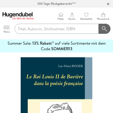
100 Tage Rückgaberecht***
Abholung in über 100 Filialen
Filiale
Konto
Merkzettel
Warenkorb
Hugendubel
Menu
Summer Sale:
13% Rabatt
auf viele Sortimente mit dem
12
mehr
Code
SOMMER13
erfahren