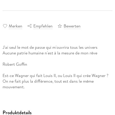
Merken
Empfehlen
Bewerten
J'ai seul le mot de passe qui m'ouvrira tous les univers
Aucune patrie humaine n'est à la mesure de mon rêve
Robert Goffin
Est-ce Wagner qui fait Louis II, ou Louis II qui crée Wagner ?
On ne fait plus la différence, tout est dans le même
mouvement.
Hubert Juin
Dès la mort tragique du roi Louis II de Bavière, les poètes
Produktdetails
français se sont emparés de son personnage et ont participé