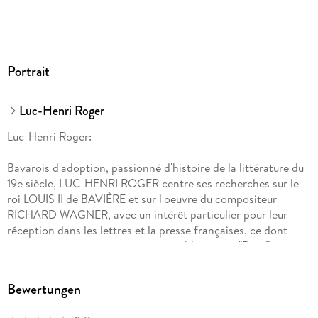
Portrait
Luc-Henri Roger
Luc-Henri Roger:
Bavarois d'adoption, passionné d'histoire de la littérature du
19e siècle, LUC-HENRI ROGER centre ses recherches sur le
roi LOUIS II de BAVIÈRE et sur l'oeuvre du compositeur
RICHARD WAGNER, avec un intérêt particulier pour leur
réception dans les lettres et la presse françaises, ce dont
témoignent ses quatre premières publications. "Des fleurs
pour le roi Louis II de Bavière", "Louis II de Bavière. Le cygne
des Wittelsbach","Les voyageurs de l'Or du Rhin. La réception
Bewertungen
française de la création munichoise du Rheingold." et "Marie
Kalergis-Mouchanoff, née Nesselrode. Itinéraires et