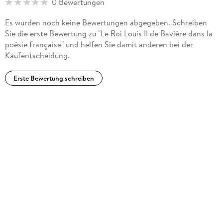
0 Bewertungen
correspondance de la Fée blanche", l'histoire d'une comtesse
musicienne amie et mécène de Franz Liszt et de Richard
Es wurden noch keine Bewertungen abgegeben. Schreiben
Wagner.
Sie die erste Bewertung zu "Le Roi Louis II de Bavière dans la
poésie française" und helfen Sie damit anderen bei der
Kaufentscheidung.
Erste Bewertung schreiben