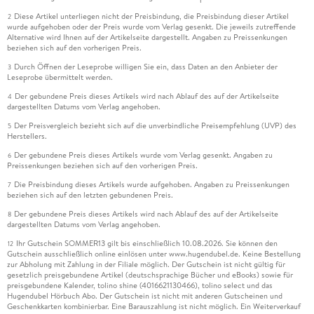
Diese Artikel unterliegen nicht der Preisbindung, die Preisbindung dieser Artikel
2
wurde aufgehoben oder der Preis wurde vom Verlag gesenkt. Die jeweils zutreffende
Alternative wird Ihnen auf der Artikelseite dargestellt. Angaben zu Preissenkungen
beziehen sich auf den vorherigen Preis.
Durch Öffnen der Leseprobe willigen Sie ein, dass Daten an den Anbieter der
3
Leseprobe übermittelt werden.
Der gebundene Preis dieses Artikels wird nach Ablauf des auf der Artikelseite
4
dargestellten Datums vom Verlag angehoben.
Der Preisvergleich bezieht sich auf die unverbindliche Preisempfehlung (UVP) des
5
Herstellers.
Der gebundene Preis dieses Artikels wurde vom Verlag gesenkt. Angaben zu
6
Preissenkungen beziehen sich auf den vorherigen Preis.
Die Preisbindung dieses Artikels wurde aufgehoben. Angaben zu Preissenkungen
7
beziehen sich auf den letzten gebundenen Preis.
Der gebundene Preis dieses Artikels wird nach Ablauf des auf der Artikelseite
8
dargestellten Datums vom Verlag angehoben.
Ihr Gutschein SOMMER13 gilt bis einschließlich 10.08.2026. Sie können den
12
Gutschein ausschließlich online einlösen unter www.hugendubel.de. Keine Bestellung
zur Abholung mit Zahlung in der Filiale möglich. Der Gutschein ist nicht gültig für
gesetzlich preisgebundene Artikel (deutschsprachige Bücher und eBooks) sowie für
preisgebundene Kalender, tolino shine (4016621130466), tolino select und das
Hugendubel Hörbuch Abo. Der Gutschein ist nicht mit anderen Gutscheinen und
Geschenkkarten kombinierbar. Eine Barauszahlung ist nicht möglich. Ein Weiterverkauf