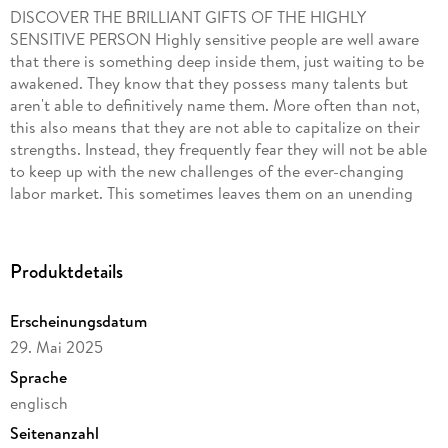
DISCOVER THE BRILLIANT GIFTS OF THE HIGHLY
SENSITIVE PERSON Highly sensitive people are well aware
that there is something deep inside them, just waiting to be
awakened. They know that they possess many talents but
aren't able to definitively name them. More often than not,
this also means that they are not able to capitalize on their
strengths. Instead, they frequently fear they will not be able
to keep up with the new challenges of the ever-changing
labor market. This sometimes leaves them on an unending
and tortuous search for their ideal place in the working
world. This book will assist you in the search for your own
vocational calling. You will receive step-by-step guidance
Produktdetails
that will help you, too, to find fulfillment in a new world filled
with insecurity, changing dynamics, and transformation. As a
Erscheinungsdatum
tool to help you achieve this, Luca Rohleder has developed a
29. Mai 2025
psychological model that divides the ego into three "ego
states." This will not only allow you to expand your degree of
Sprache
self-knowledge but will clarify many things you have
englisch
previously found to be inexplicable. You will see that you not
Seitenanzahl
only possess brilliants gifts but that these gifts are actually