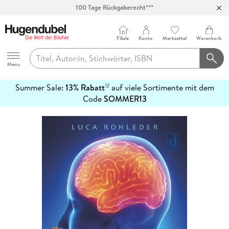
100 Tage Rückgaberecht***
Abholung in über 100 Filialen
Filiale
Konto
Merkzettel
Warenkorb
Hugendubel
Menu
Summer Sale:
13% Rabatt
auf viele Sortimente mit dem
12
mehr
Code
SOMMER13
erfahren