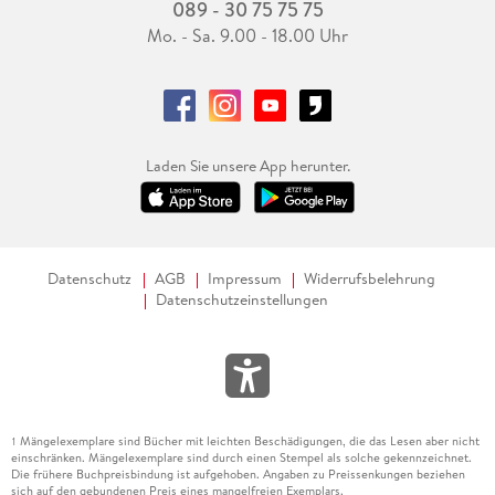
089 - 30 75 75 75
Mo. - Sa. 9.00 - 18.00 Uhr
Laden Sie unsere App herunter.
Datenschutz
AGB
Impressum
Widerrufsbelehrung
Datenschutzeinstellungen
Mängelexemplare sind Bücher mit leichten Beschädigungen, die das Lesen aber nicht
1
einschränken. Mängelexemplare sind durch einen Stempel als solche gekennzeichnet.
Die frühere Buchpreisbindung ist aufgehoben. Angaben zu Preissenkungen beziehen
sich auf den gebundenen Preis eines mangelfreien Exemplars.