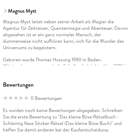
Magnus Myst
Magnus Myst leitet neben seiner Arbeit als Magier die
Agentur für Zeitreisen, Quantenmagie und Abenteuer. Davon
abgesehen ist er ein ganz normaler Mensch, der
dummerweise nicht aufhören kann, sich für die Wunder des
Universums zu begeistern.
Geboren wurde Thomas Hussung 1990 in Baden-
Württemberg, wo er auch die Schulbank drückte. Von 2011 bis
2014 studierte er in Hamburg Kommunikationsdesign und
arbeitet inzwischen als selbstständiger Illustrator und Autor.
Bewertungen
Am liebsten zeichnet er Monster, Gespenster und andere
Fabelwesen.
0 Bewertungen
SCHUFT
Es wurden noch keine Bewertungen abgegeben. Schreiben
Sie die erste Bewertung zu "Das kleine Böse Rätselbuch -
, geboren 1960 in Wien, ausgebildet in Radierungsdruck und
Schleimig fiese Sticker-Rätsel (Das kleine Böse Buch)" und
Autodidakt in Musik, Comic & Karikaturen. Er fertigt 3-D-
helfen Sie damit anderen bei der Kaufentscheidung.