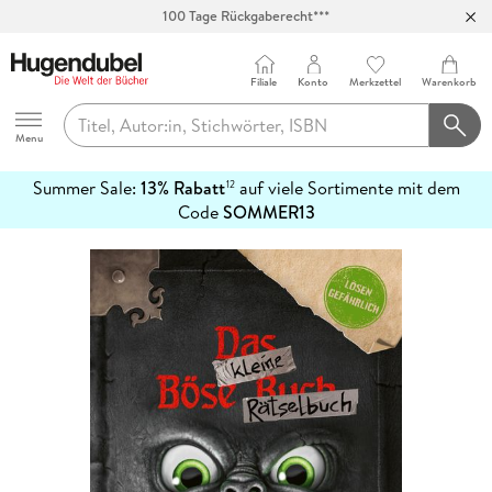
100 Tage Rückgaberecht***
Abholung in über 100 Filialen
Filiale
Konto
Merkzettel
Warenkorb
Hugendubel
Menu
Summer Sale:
13% Rabatt
auf viele Sortimente mit dem
12
mehr
Code
SOMMER13
erfahren