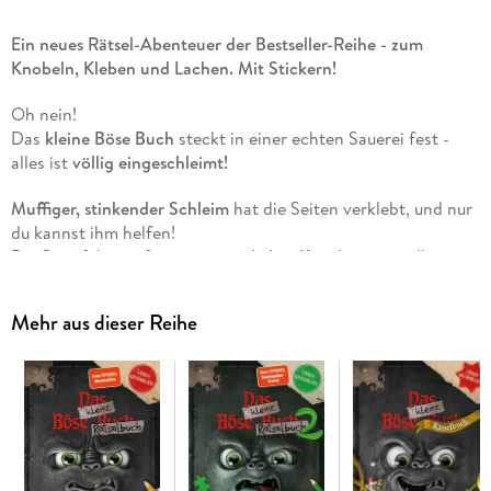
Ein neues Rätsel-Abenteuer der Bestseller-Reihe - zum
Knobeln, Kleben und Lachen. Mit Stickern!
Oh nein!
Das
kleine Böse Buch
steckt in einer echten Sauerei fest -
alles ist
völlig eingeschleimt!
Muffiger, stinkender Schleim
hat die Seiten verklebt, und nur
du kannst ihm helfen!
Die Spur führt tief in ein
verwinkeltes Kanalsystem
voller
Rätsel, Fallen und geheimer Botschaften.
Mehr aus dieser Reihe
Klebe die
Sticker
an die richtigen Stellen, entschlüssle alle
Hinweise und versuche, das kleine Böse Buch aus seiner
schleimigen Misere zu befreien.
Aber sei vorsichtig - nur wer clever kombiniert, kann
das
Rätsel lösen
und das kleine Böse Buch retten!
Sticker kleben - Rätsel lösen!
Nur wer alle