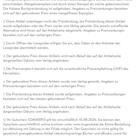
einschränken. Mängelexemplare sind durch einen Stempel als solche gekennzeichnet.
Die frühere Buchpreisbindung ist aufgehoben. Angaben zu Preissenkungen beziehen
sich auf den gebundenen Preis eines mangelfreien Exemplars.
Diese Artikel unterliegen nicht der Preisbindung, die Preisbindung dieser Artikel
2
wurde aufgehoben oder der Preis wurde vom Verlag gesenkt. Die jeweils zutreffende
Alternative wird Ihnen auf der Artikelseite dargestellt. Angaben zu Preissenkungen
beziehen sich auf den vorherigen Preis.
Durch Öffnen der Leseprobe willigen Sie ein, dass Daten an den Anbieter der
3
Leseprobe übermittelt werden.
Der gebundene Preis dieses Artikels wird nach Ablauf des auf der Artikelseite
4
dargestellten Datums vom Verlag angehoben.
Der Preisvergleich bezieht sich auf die unverbindliche Preisempfehlung (UVP) des
5
Herstellers.
Der gebundene Preis dieses Artikels wurde vom Verlag gesenkt. Angaben zu
6
Preissenkungen beziehen sich auf den vorherigen Preis.
Die Preisbindung dieses Artikels wurde aufgehoben. Angaben zu Preissenkungen
7
beziehen sich auf den letzten gebundenen Preis.
Der gebundene Preis dieses Artikels wird nach Ablauf des auf der Artikelseite
8
dargestellten Datums vom Verlag angehoben.
Ihr Gutschein SOMMER13 gilt bis einschließlich 10.08.2026. Sie können den
12
Gutschein ausschließlich online einlösen unter www.hugendubel.de. Keine Bestellung
zur Abholung mit Zahlung in der Filiale möglich. Der Gutschein ist nicht gültig für
gesetzlich preisgebundene Artikel (deutschsprachige Bücher und eBooks) sowie für