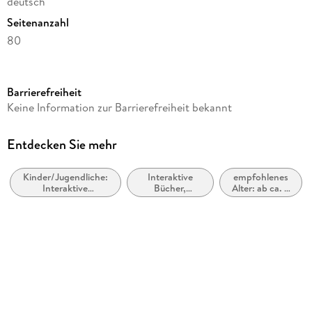
deutsch
Seitenanzahl
80
Altersempfehlung
ab 8 Jahre
Barrierefreiheit
Reihe
Keine Information zur Barrierefreiheit bekannt
Das kleine Böse Buch
Autor/Autorin
Entdecken Sie mehr
Magnus Myst, Ute Löwenberg
Kinder/Jugendliche:
Interaktive
empfohlenes
Illustrationen
Interaktive
Bücher,
Alter: ab ca. 8
Thomas Hussung, Schuft
Abenteuergeschichten
Mitmachbücher,
Jahre
Bastel-,
Verlag/Hersteller
Experimentier-
und
Ueberreuter Verlag
Aktivitätssets
für Kinder
Produktart
kartoniert
Gewicht