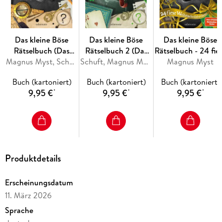
Fördert Konzentration & Logik
auf spielerische Weise
Abwechslungsreiche Beschäftigung:
Ideal für Ferien,
Reisen oder Regentage
Das kleine Böse
Das kleine Böse
Das kleine Böse
Rätselbuch (Das
Rätselbuch 2 (Das
Rätselbuch - 24 fie
Clever, witzig und interaktiv:
Das perfekte Geschenk für alle
kleine Böse Buch,
Magnus Myst, Schuft
kleine Böse Buch)
Schuft, Magnus Myst
Weihnachtslabyrint
Magnus Myst
Fans vom kleinen Bösen Buch!
Bd.)
(Das kleine Böse
Buch (kartoniert)
Buch (kartoniert)
Buch (kartoniert)
Buch)
9,95 €
9,95 €
9,95 €
*
*
*
Produktdetails
Erscheinungsdatum
11. März 2026
Sprache