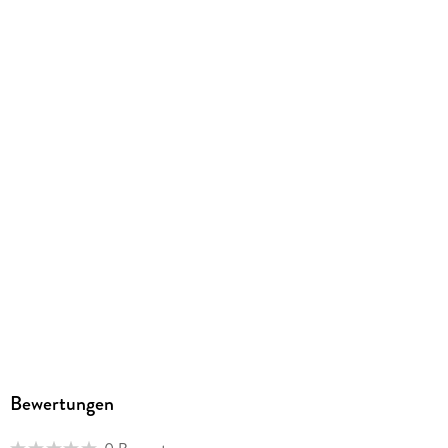
Herstelleradresse
Nomos Verlagsgesellschaft mbH & Co. KG, Waldseestraße 3-
5, 76530 Baden-Baden, nomos@nomos.de
Bewertungen