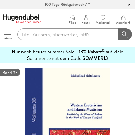
100 Tage Rückgaberecht***
Abholung in über 100 Filialen
Filiale
Konto
Merkzettel
Warenkorb
Hugendubel
Menu
Nur noch heute:
Summer Sale -
13% Rabatt
auf viele
12
mehr
Sortimente mit dem Code
SOMMER13
erfahren
Band 33