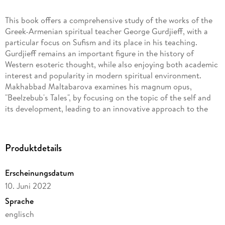
This book offers a comprehensive study of the works of the
Greek-Armenian spiritual teacher George Gurdjieff, with a
particular focus on Sufism and its place in his teaching.
Gurdjieff remains an important figure in the history of
Western esoteric thought, while also enjoying both academic
interest and popularity in modern spiritual environment.
Makhabbad Maltabarova examines his magnum opus,
"Beelzebub's Tales", by focusing on the topic of the self and
its development, leading to an innovative approach to the
study of Sufism in Gurdjieff's system. Offering a critical
examination of both the content and the context of
Gurdjieff's teachings, this book is a valuable resource for
Produktdetails
students and scholars of religious and Islamic studies.
Erscheinungsdatum
10. Juni 2022
Sprache
englisch