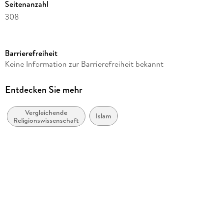
Seitenanzahl
308
Reihe
Religionen aktuell, 33
Barrierefreiheit
Autor/Autorin
Keine Information zur Barrierefreiheit bekannt
Makhabbad Maltabarova
Verlag/Hersteller
Entdecken Sie mehr
Tectum-Verlag
Vergleichende
Produktart
Islam
Religionswissenschaft
kartoniert
Gewicht
459 g
Größe (L/B/H)
26/153/215 mm
ISBN
9783828847835