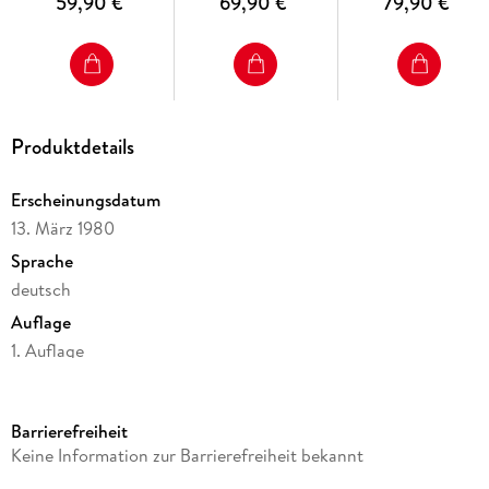
59,90 €
69,90 €
79,90 €
Produktdetails
Erscheinungsdatum
13. März 1980
Sprache
deutsch
Auflage
1. Auflage
Seitenanzahl
226
Barrierefreiheit
Reihe
Keine Information zur Barrierefreiheit bekannt
Untersuchungen über das Spar-, Giro- und Kreditwesen