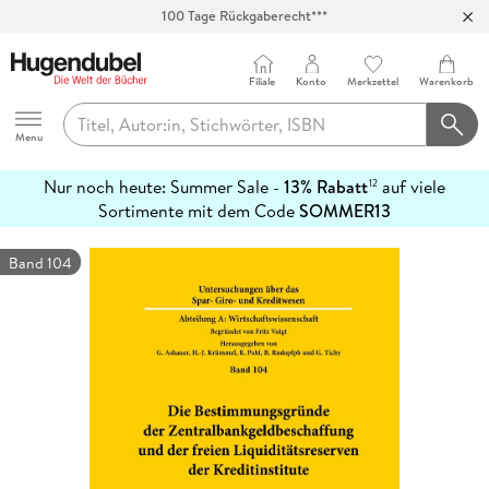
100 Tage Rückgaberecht***
Abholung in über 100 Filialen
Filiale
Konto
Merkzettel
Warenkorb
Hugendubel
Menu
Nur noch heute: Summer Sale -
13% Rabatt
auf viele
12
mehr
Sortimente mit dem Code
SOMMER13
erfahren
Band 104