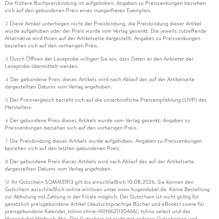
Die frühere Buchpreisbindung ist aufgehoben. Angaben zu Preissenkungen beziehen
sich auf den gebundenen Preis eines mangelfreien Exemplars.
Diese Artikel unterliegen nicht der Preisbindung, die Preisbindung dieser Artikel
2
wurde aufgehoben oder der Preis wurde vom Verlag gesenkt. Die jeweils zutreffende
Alternative wird Ihnen auf der Artikelseite dargestellt. Angaben zu Preissenkungen
beziehen sich auf den vorherigen Preis.
Durch Öffnen der Leseprobe willigen Sie ein, dass Daten an den Anbieter der
3
Leseprobe übermittelt werden.
Der gebundene Preis dieses Artikels wird nach Ablauf des auf der Artikelseite
4
dargestellten Datums vom Verlag angehoben.
Der Preisvergleich bezieht sich auf die unverbindliche Preisempfehlung (UVP) des
5
Herstellers.
Der gebundene Preis dieses Artikels wurde vom Verlag gesenkt. Angaben zu
6
Preissenkungen beziehen sich auf den vorherigen Preis.
Die Preisbindung dieses Artikels wurde aufgehoben. Angaben zu Preissenkungen
7
beziehen sich auf den letzten gebundenen Preis.
Der gebundene Preis dieses Artikels wird nach Ablauf des auf der Artikelseite
8
dargestellten Datums vom Verlag angehoben.
Ihr Gutschein SOMMER13 gilt bis einschließlich 10.08.2026. Sie können den
12
Gutschein ausschließlich online einlösen unter www.hugendubel.de. Keine Bestellung
zur Abholung mit Zahlung in der Filiale möglich. Der Gutschein ist nicht gültig für
gesetzlich preisgebundene Artikel (deutschsprachige Bücher und eBooks) sowie für
preisgebundene Kalender, tolino shine (4016621130466), tolino select und das
Hugendubel Hörbuch Abo. Der Gutschein ist nicht mit anderen Gutscheinen und