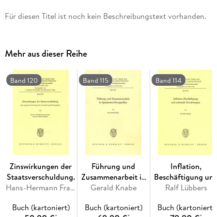
Für diesen Titel ist noch kein Beschreibungstext vorhanden.
Mehr aus dieser Reihe
Band 120
Band 115
Band 114
Zinswirkungen der
Führung und
Inflation,
Staatsverschuldung.
Zusammenarbeit in
Beschäftigung un
Hans-Hermann Francke, Dieter Friedrich
Gerald Knabe
Sparkassen-
Ralf Lübbers
rationale
Zweigstellen.
Erwartungen.
Buch (kartoniert)
Buch (kartoniert)
Buch (kartoniert)
*
*
*