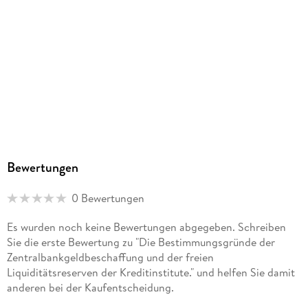
Duncker & Humblot GmbH, Carl-Heinrich-Becker-Weg 9,
12165 Berlin, info@duncker-humblot.de
Bewertungen
0 Bewertungen
Es wurden noch keine Bewertungen abgegeben. Schreiben
Sie die erste Bewertung zu "Die Bestimmungsgründe der
Zentralbankgeldbeschaffung und der freien
Liquiditätsreserven der Kreditinstitute." und helfen Sie damit
anderen bei der Kaufentscheidung.