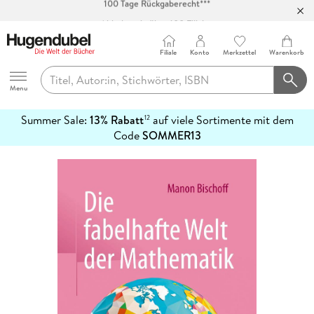
Abholung in über 100 Filialen
Filiale
Konto
Merkzettel
Warenkorb
Hugendubel
Menu
Summer Sale:
13% Rabatt
auf viele Sortimente mit dem
12
mehr
Code
SOMMER13
erfahren