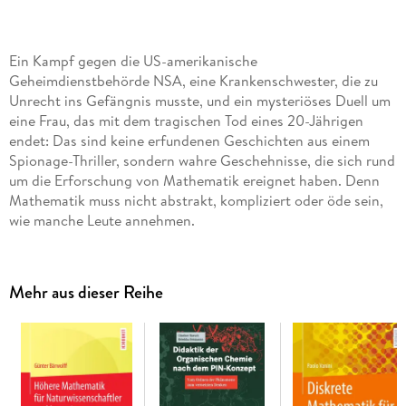
Ein Kampf gegen die US-amerikanische
Geheimdienstbehörde NSA, eine Krankenschwester, die zu
Unrecht ins Gefängnis musste, und ein mysteriöses Duell um
eine Frau, das mit dem tragischen Tod eines 20-Jährigen
endet: Das sind keine erfundenen Geschichten aus einem
Spionage-Thriller, sondern wahre Geschehnisse, die sich rund
um die Erforschung von Mathematik ereignet haben. Denn
Mathematik muss nicht abstrakt, kompliziert oder öde sein,
wie manche Leute annehmen.
Tatsächlich lauert hinter der zurückhaltenden Fassade des
Fachs eine faszinierende Welt voller Überraschungen.
Mehr aus dieser Reihe
Begeben Sie sich mit Manon Bischoff auf eine Reise durch
die verschiedenen mathematischen Landschaften und lernen
Sie, wie man eine Praline auf magische Weise verdoppelt; was
die langweiligste Zahl der Welt ist oder warum Katzen einen
Sturz aus jeder Höhe überleben können.