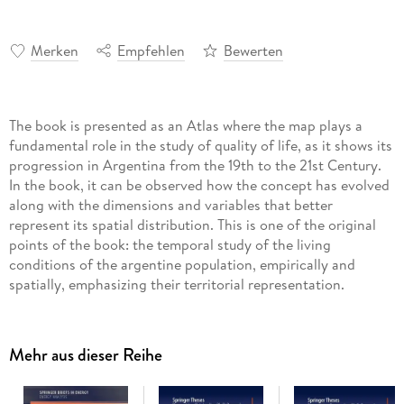
Merken
Empfehlen
Bewerten
The book is presented as an Atlas where the map plays a
fundamental role in the study of quality of life, as it shows its
progression in Argentina from the 19th to the 21st Century.
In the book, it can be observed how the concept has evolved
along with the dimensions and variables that better
represent its spatial distribution. This is one of the original
points of the book: the temporal study of the living
conditions of the argentine population, empirically and
spatially, emphasizing their territorial representation.
Although the book maintains the same socioeconomic
dimensions (education, health and housing), the tour through
Mehr aus dieser Reihe
the different chapters offers a historical window that allows
the reader to know what the forms of information collection
were like in different historical moments.