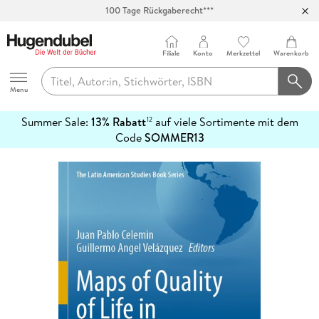
100 Tage Rückgaberecht***
Abholung in über 100 Filialen
Filiale
Konto
Merkzettel
Warenkorb
Hugendubel
Menu
Summer Sale:
13% Rabatt
auf viele Sortimente mit dem
12
mehr
Code
SOMMER13
erfahren