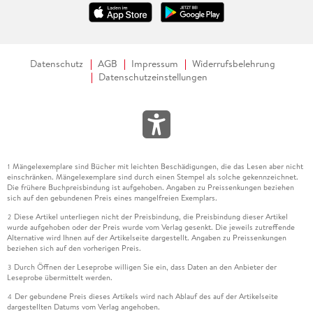
Datenschutz
AGB
Impressum
Widerrufsbelehrung
Datenschutzeinstellungen
Mängelexemplare sind Bücher mit leichten Beschädigungen, die das Lesen aber nicht
1
einschränken. Mängelexemplare sind durch einen Stempel als solche gekennzeichnet.
Die frühere Buchpreisbindung ist aufgehoben. Angaben zu Preissenkungen beziehen
sich auf den gebundenen Preis eines mangelfreien Exemplars.
Diese Artikel unterliegen nicht der Preisbindung, die Preisbindung dieser Artikel
2
wurde aufgehoben oder der Preis wurde vom Verlag gesenkt. Die jeweils zutreffende
Alternative wird Ihnen auf der Artikelseite dargestellt. Angaben zu Preissenkungen
beziehen sich auf den vorherigen Preis.
Durch Öffnen der Leseprobe willigen Sie ein, dass Daten an den Anbieter der
3
Leseprobe übermittelt werden.
Der gebundene Preis dieses Artikels wird nach Ablauf des auf der Artikelseite
4
dargestellten Datums vom Verlag angehoben.