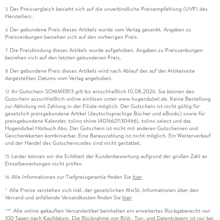
Der Preisvergleich bezieht sich auf die unverbindliche Preisempfehlung (UVP) des
5
Herstellers.
Der gebundene Preis dieses Artikels wurde vom Verlag gesenkt. Angaben zu
6
Preissenkungen beziehen sich auf den vorherigen Preis.
Die Preisbindung dieses Artikels wurde aufgehoben. Angaben zu Preissenkungen
7
beziehen sich auf den letzten gebundenen Preis.
Der gebundene Preis dieses Artikels wird nach Ablauf des auf der Artikelseite
8
dargestellten Datums vom Verlag angehoben.
Ihr Gutschein SOMMER13 gilt bis einschließlich 10.08.2026. Sie können den
12
Gutschein ausschließlich online einlösen unter www.hugendubel.de. Keine Bestellung
zur Abholung mit Zahlung in der Filiale möglich. Der Gutschein ist nicht gültig für
gesetzlich preisgebundene Artikel (deutschsprachige Bücher und eBooks) sowie für
preisgebundene Kalender, tolino shine (4016621130466), tolino select und das
Hugendubel Hörbuch Abo. Der Gutschein ist nicht mit anderen Gutscheinen und
Geschenkkarten kombinierbar. Eine Barauszahlung ist nicht möglich. Ein Weiterverkauf
und der Handel des Gutscheincodes sind nicht gestattet.
Leider können wir die Echtheit der Kundenbewertung aufgrund der großen Zahl an
15
Einzelbewertungen nicht prüfen.
Alle Informationen zur Tiefpreisgarantie finden Sie
hier
16
Alle Preise verstehen sich inkl. der gesetzlichen MwSt. Informationen über den
*
Versand und anfallende Versandkosten finden Sie
hier
Alle online gekauften Versandartikel beinhalten ein erweitertes Rückgaberecht von
***
100 Tagen nach Kaufdatum. Die Rücknahme von Bild-, Ton- und Datenträgern ist nur bei