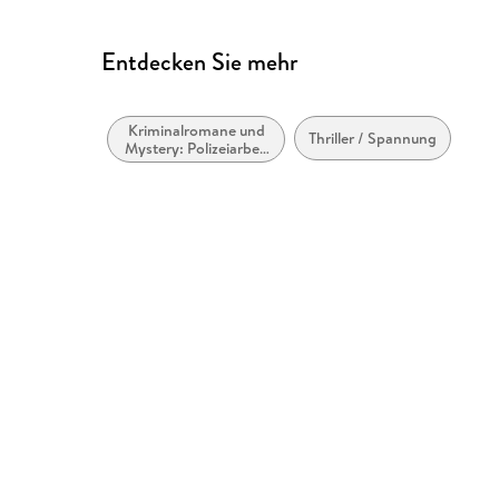
Entdecken Sie mehr
Kriminalromane und
Thriller / Spannung
Mystery: Polizeiarbeit
& Forensik