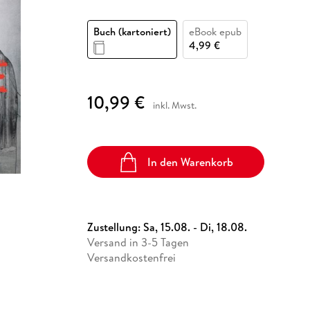
Fremdsprachige Bücher
n Lernhilfen
 Jugendbücher
eiber
Hörbuch Downloads im Bundle
cher
 Vergleich
 Puzzlezubehör
Lernen
New Adult
STABILO
Taschenbücher
Buch (kartoniert)
eBook epub
hilfen
hriller
 Backen
er
lender
Ratgeber
4,99 €
op
hriller
Romance
Sachbücher
10,99 €
precher:innen
Science Fiction
inkl. Mwst.
Fremdsprachige Bücher
In den Warenkorb
Zustellung:
Sa, 15.08. - Di, 18.08.
Versand in 3-5 Tagen
Versandkostenfrei