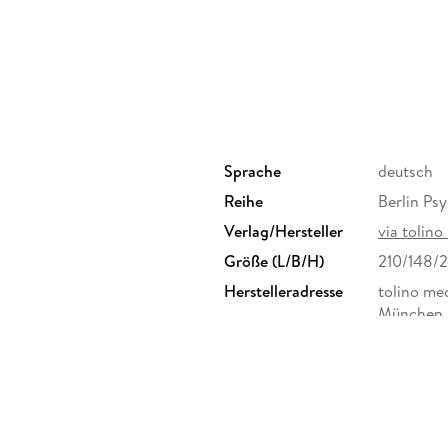
Sprache
deutsch
Reihe
Berlin Psy
Verlag/Hersteller
via tolino
Größe (L/B/H)
210/148/
Herstelleradresse
tolino me
München,