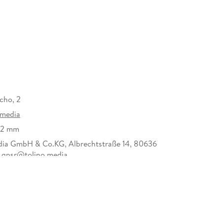
cho, 2
 media
22 mm
dia GmbH & Co.KG, Albrechtstraße 14, 80636
 gpsr@tolino.media