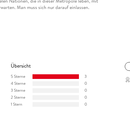
vielen Nationen, die in dieser Metropole leben, mit
erwarten. Man muss sich nur darauf einlassen.
Übersicht
5 Sterne
3
4 Sterne
0
3 Sterne
0
2 Sterne
0
1 Stern
0