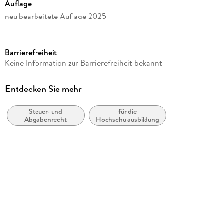
Auflage
neu bearbeitete Auflage 2025
Seitenanzahl
XXIII
Barrierefreiheit
Reihe
Keine Information zur Barrierefreiheit bekannt
Schwerpunkte Klausurenkurs
Autor/Autorin
Entdecken Sie mehr
Marc Desens, Henning Tappe
Steuer- und
für die
Verlag/Hersteller
Abgabenrecht
Hochschulausbildung
Müller C.F.
Produktart
kartoniert
Gewicht
630 g
Größe (L/B/H)
239/170/23 mm