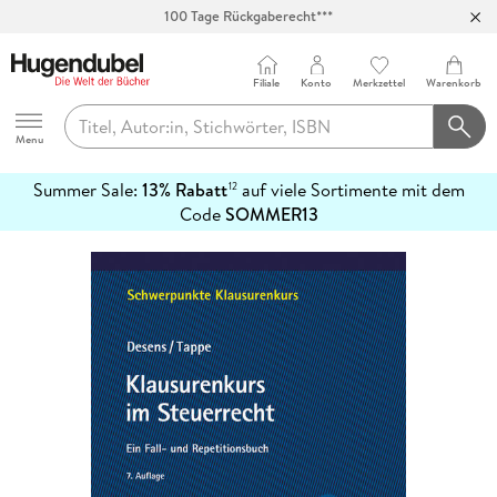
100 Tage Rückgaberecht***
Abholung in über 100 Filialen
Filiale
Konto
Merkzettel
Warenkorb
Hugendubel
Menu
Summer Sale:
13% Rabatt
auf viele Sortimente mit dem
12
mehr
Code
SOMMER13
erfahren