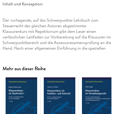
Inhalt und Konzeption:
Der vorliegende, auf das Schwerpunkte-Lehrbuch zum
Steuerrecht der gleichen Autoren abgestimmte
Klausurenkurs mit Repetitorium gibt dem Leser einen
verlässlichen Leitfaden zur Vorbereitung auf die Klausuren im
Schwerpunktbereich und die Assessorexamensprüfung an die
Hand. Nach einer allgemeinen Einführung in die speziellen
Anforderungen an das Schreiben steuerrechtlicher Klausuren
und Seminararbeiten werden
15 repräsentative Musterklausuren
Mehr aus dieser Reihe
sowie eine
Original-Seminararbeit
zu zentralen Problemen aus dem Einkommensteuer- und
Unternehmensteuerrecht sowie dem Steuerverfahrensrecht
exemplarisch und realitätsnah gelöst, mit dem Ziel der
Einarbeitung in die Technik der Fallbearbeitung und der
Einübung typischer Argumentationsmuster. Vorüberlegungen
und eine vorangestellte knappe Lösungsskizze dienen der