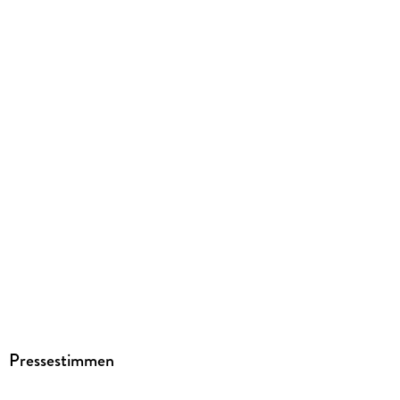
ISBN
9783811462540
Herstelleradresse
C.F. Müller Verlag, Waldhofer Str. 100, 69123 Heidelberg,
info@cfmueller.de
Pressestimmen