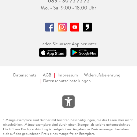
089 - 30 75 75 75
Mo. - Sa. 9.00 - 18.00 Uhr
Laden Sie unsere App herunter.
Datenschutz
AGB
Impressum
Widerrufsbelehrung
Datenschutzeinstellungen
Mängelexemplare sind Bücher mit leichten Beschädigungen, die das Lesen aber nicht
1
einschränken. Mängelexemplare sind durch einen Stempel als solche gekennzeichnet.
Die frühere Buchpreisbindung ist aufgehoben. Angaben zu Preissenkungen beziehen
sich auf den gebundenen Preis eines mangelfreien Exemplars.