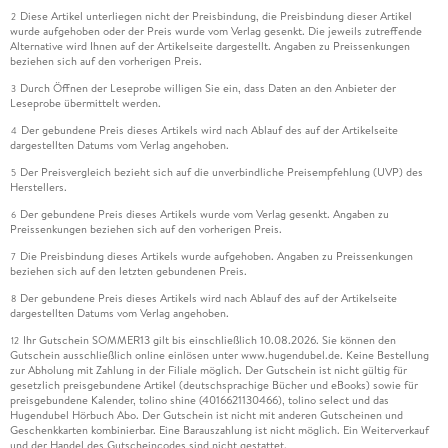
Diese Artikel unterliegen nicht der Preisbindung, die Preisbindung dieser Artikel
2
wurde aufgehoben oder der Preis wurde vom Verlag gesenkt. Die jeweils zutreffende
Alternative wird Ihnen auf der Artikelseite dargestellt. Angaben zu Preissenkungen
beziehen sich auf den vorherigen Preis.
Durch Öffnen der Leseprobe willigen Sie ein, dass Daten an den Anbieter der
3
Leseprobe übermittelt werden.
Der gebundene Preis dieses Artikels wird nach Ablauf des auf der Artikelseite
4
dargestellten Datums vom Verlag angehoben.
Der Preisvergleich bezieht sich auf die unverbindliche Preisempfehlung (UVP) des
5
Herstellers.
Der gebundene Preis dieses Artikels wurde vom Verlag gesenkt. Angaben zu
6
Preissenkungen beziehen sich auf den vorherigen Preis.
Die Preisbindung dieses Artikels wurde aufgehoben. Angaben zu Preissenkungen
7
beziehen sich auf den letzten gebundenen Preis.
Der gebundene Preis dieses Artikels wird nach Ablauf des auf der Artikelseite
8
dargestellten Datums vom Verlag angehoben.
Ihr Gutschein SOMMER13 gilt bis einschließlich 10.08.2026. Sie können den
12
Gutschein ausschließlich online einlösen unter www.hugendubel.de. Keine Bestellung
zur Abholung mit Zahlung in der Filiale möglich. Der Gutschein ist nicht gültig für
gesetzlich preisgebundene Artikel (deutschsprachige Bücher und eBooks) sowie für
preisgebundene Kalender, tolino shine (4016621130466), tolino select und das
Hugendubel Hörbuch Abo. Der Gutschein ist nicht mit anderen Gutscheinen und
Geschenkkarten kombinierbar. Eine Barauszahlung ist nicht möglich. Ein Weiterverkauf
und der Handel des Gutscheincodes sind nicht gestattet.