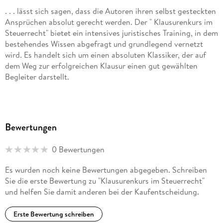
. . . lässt sich sagen, dass die Autoren ihren selbst gesteckten
Ansprüchen absolut gerecht werden. Der " Klausurenkurs im
Steuerrecht" bietet ein intensives juristisches Training, in dem
bestehendes Wissen abgefragt und grundlegend vernetzt
wird. Es handelt sich um einen absoluten Klassiker, der auf
dem Weg zur erfolgreichen Klausur einen gut gewählten
Begleiter darstellt.
Valon Salihu in: Bonner Rechtsjournal 1/2019
Bewertungen
. . . eignet sich als ideale Ergänzung zum Lehrbuch
Steuerrecht von Birk [neu ab der 8. Auflage: Desens/Tappe]
0 Bewertungen
www. steuern-buecher. de 3. 12. 2012
Es wurden noch keine Bewertungen abgegeben. Schreiben
Sie die erste Bewertung zu "Klausurenkurs im Steuerrecht"
und helfen Sie damit anderen bei der Kaufentscheidung.
Insgesamt kann das Buch überzeugen. Die Kombination von
Übungsfällen und der Wiederholung examensrelevanter
Erste Bewertung schreiben
Probleme ist für die Studenten ideal, die den Prüfungsstoff