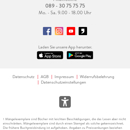
089 - 30 75 75 75
Mo. - Sa. 9.00 - 18.00 Uhr
Laden Sie unsere App herunter.
Datenschutz
AGB
Impressum
Widerrufsbelehrung
Datenschutzeinstellungen
Mängelexemplare sind Bücher mit leichten Beschädigungen, die das Lesen aber nicht
1
einschränken. Mängelexemplare sind durch einen Stempel als solche gekennzeichnet.
Die frühere Buchpreisbindung ist aufgehoben. Angaben zu Preissenkungen beziehen