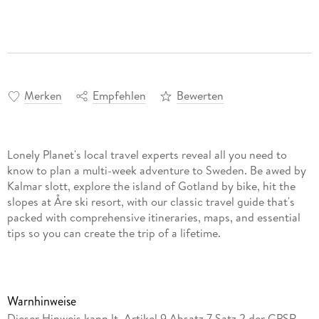
Merken
Empfehlen
Bewerten
Lonely Planet's local travel experts reveal all you need to
know to plan a multi-week adventure to Sweden. Be awed by
Kalmar slott, explore the island of Gotland by bike, hit the
slopes at Åre ski resort, with our classic travel guide that's
packed with comprehensive itineraries, maps, and essential
tips so you can create the trip of a lifetime.
Warnhinweise
Dieser Hinweis kann lt. Artikel 9 Absatz 7 Satz 2 der GPSR