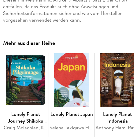
entfallen, da das Produkt auch ohne Anweisungen und
Sicherheitsinformationen sicher und wie vom Hersteller
vorgesehen verwendet werden kann.
Mehr aus dieser Reihe
Lonely Planet
Lonely Planet Japan
Lonely Planet
Journey Shikoku
Indonesia
Pilgrimage
Craig Mclachlan, Kim Kahan, Jessica Korteman, Rie Miyoshi, Kathryn Wortley
Selena Takigawa Hoy, Ray Bartlett, Rob Goss, Felicity Hughes, Jessica Korteman
Anthony Ham, Ray Bartlett, 