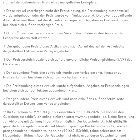
sich auf den gebundenen Preis eines mangelfreien Exemplars.
Diese Artikel unterliegen nicht der Preisbindung, die Preisbindung dieser Artikel
2
wurde aufgehoben oder der Preis wurde vom Verlag gesenkt. Die jeweils zutreffende
Alternative wird Ihnen auf der Artikelseite dargestellt. Angaben zu Preissenkungen
beziehen sich auf den vorherigen Preis.
Durch Öffnen der Leseprobe willigen Sie ein, dass Daten an den Anbieter der
3
Leseprobe übermittelt werden.
Der gebundene Preis dieses Artikels wird nach Ablauf des auf der Artikelseite
4
dargestellten Datums vom Verlag angehoben.
Der Preisvergleich bezieht sich auf die unverbindliche Preisempfehlung (UVP) des
5
Herstellers.
Der gebundene Preis dieses Artikels wurde vom Verlag gesenkt. Angaben zu
6
Preissenkungen beziehen sich auf den vorherigen Preis.
Die Preisbindung dieses Artikels wurde aufgehoben. Angaben zu Preissenkungen
7
beziehen sich auf den letzten gebundenen Preis.
Der gebundene Preis dieses Artikels wird nach Ablauf des auf der Artikelseite
8
dargestellten Datums vom Verlag angehoben.
Ihr Gutschein SOMMER13 gilt bis einschließlich 10.08.2026. Sie können den
12
Gutschein ausschließlich online einlösen unter www.hugendubel.de. Keine Bestellung
zur Abholung mit Zahlung in der Filiale möglich. Der Gutschein ist nicht gültig für
gesetzlich preisgebundene Artikel (deutschsprachige Bücher und eBooks) sowie für
preisgebundene Kalender, tolino shine (4016621130466), tolino select und das
Hugendubel Hörbuch Abo. Der Gutschein ist nicht mit anderen Gutscheinen und