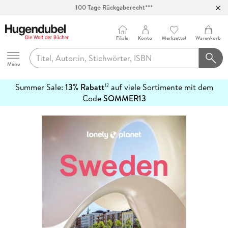
Abholung in über 100 Filialen
Filiale
Konto
Merkzettel
Warenkorb
Hugendubel
Menu
Summer Sale:
13% Rabatt
auf viele Sortimente mit dem
12
mehr
Code
SOMMER13
erfahren