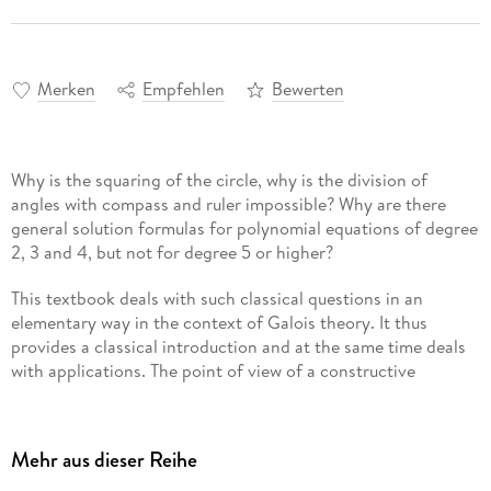
Merken
Empfehlen
Bewerten
Why is the squaring of the circle, why is the division of
angles with compass and ruler impossible? Why are there
general solution formulas for polynomial equations of degree
2, 3 and 4, but not for degree 5 or higher?
This textbook deals with such classical questions in an
elementary way in the context of Galois theory. It thus
provides a classical introduction and at the same time deals
with applications. The point of view of a constructive
mathematician is consistently adopted: To prove the
existence of a mathematical object, an algorithmic
construction of that object is always given. Some statements
Mehr aus dieser Reihe
are therefore formulated somewhat more cautiously than is
classically customary; some proofs are more elaborately