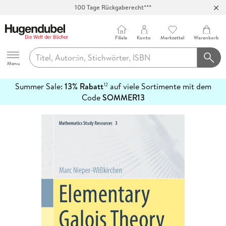
100 Tage Rückgaberecht***
Abholung in über 100 Filialen
Filiale
Konto
Merkzettel
Warenkorb
Hugendubel
Menu
Summer Sale:
13% Rabatt
auf viele Sortimente mit dem
12
mehr
Code
SOMMER13
erfahren