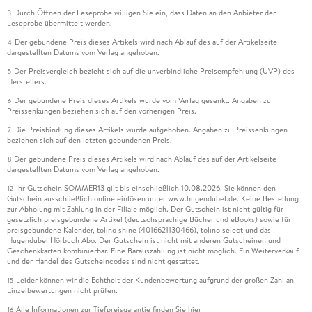
Durch Öffnen der Leseprobe willigen Sie ein, dass Daten an den Anbieter der
3
Leseprobe übermittelt werden.
Der gebundene Preis dieses Artikels wird nach Ablauf des auf der Artikelseite
4
dargestellten Datums vom Verlag angehoben.
Der Preisvergleich bezieht sich auf die unverbindliche Preisempfehlung (UVP) des
5
Herstellers.
Der gebundene Preis dieses Artikels wurde vom Verlag gesenkt. Angaben zu
6
Preissenkungen beziehen sich auf den vorherigen Preis.
Die Preisbindung dieses Artikels wurde aufgehoben. Angaben zu Preissenkungen
7
beziehen sich auf den letzten gebundenen Preis.
Der gebundene Preis dieses Artikels wird nach Ablauf des auf der Artikelseite
8
dargestellten Datums vom Verlag angehoben.
Ihr Gutschein SOMMER13 gilt bis einschließlich 10.08.2026. Sie können den
12
Gutschein ausschließlich online einlösen unter www.hugendubel.de. Keine Bestellung
zur Abholung mit Zahlung in der Filiale möglich. Der Gutschein ist nicht gültig für
gesetzlich preisgebundene Artikel (deutschsprachige Bücher und eBooks) sowie für
preisgebundene Kalender, tolino shine (4016621130466), tolino select und das
Hugendubel Hörbuch Abo. Der Gutschein ist nicht mit anderen Gutscheinen und
Geschenkkarten kombinierbar. Eine Barauszahlung ist nicht möglich. Ein Weiterverkauf
und der Handel des Gutscheincodes sind nicht gestattet.
Leider können wir die Echtheit der Kundenbewertung aufgrund der großen Zahl an
15
Einzelbewertungen nicht prüfen.
Alle Informationen zur Tiefpreisgarantie finden Sie
hier
16