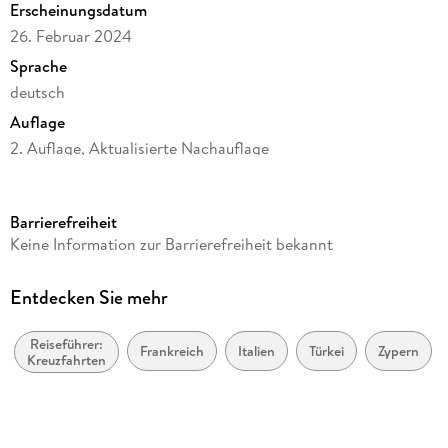
Erscheinungsdatum
26. Februar 2024
Inklusive 2 Faltkarten zum Herausnehmen.
Sprache
deutsch
Inhaltsverzeichnis
Auflage
2. Auflage, Aktualisierte Nachauflage
Die wichtigsten MARCO POLO Highlights
Seitenanzahl
Die besten MARCO POLO Insider-Tipps
184
Leinen los
Barrierefreiheit
Reihe
Keine Information zur Barrierefreiheit bekannt
Rund ums Mittelmeer
MARCO POLO Reiseführer Kreuzfahrt
Spanien
Autor/Autorin
Entdecken Sie mehr
Frankreich
Marco Polo Verlag
Reiseführer:
Italien
Verlag/Hersteller
Frankreich
Italien
Türkei
Zypern
Kreuzfahrten
Mairdumont
Malta
Produktart
Kroatien
kartoniert
Griechenland