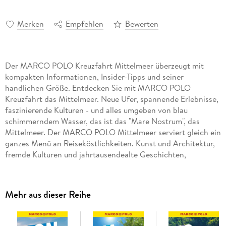
Merken
Empfehlen
Bewerten
Der MARCO POLO Kreuzfahrt Mittelmeer überzeugt mit
kompakten Informationen, Insider-Tipps und seiner
handlichen Größe. Entdecken Sie mit MARCO POLO
Kreuzfahrt das Mittelmeer. Neue Ufer, spannende Erlebnisse,
faszinierende Kulturen - und alles umgeben von blau
schimmerndem Wasser, das ist das "Mare Nostrum", das
Mittelmeer. Der MARCO POLO Mittelmeer serviert gleich ein
ganzes Menü an Reiseköstlichkeiten. Kunst und Architektur,
fremde Kulturen und jahrtausendealte Geschichten,
Naturschönheiten und exotische Köstlichkeiten - was
Vorspeise, Hauptgericht und Dessert in diesem Menü ist,
bleibt Ihrer Vorstellung überlassen. Tauchen Sie ein: Vom
Mehr aus dieser Reihe
westlichen Mittelmeer mit den beliebtesten Sommerzielen
der Deutschen wie Spanien, Frankreich und Italien bis zum
östlichen Mittelmeer mit Kroatien, Griechenland, der Türkei