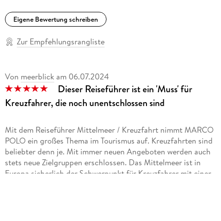
Eigene Bewertung schreiben
Zur Empfehlungsrangliste
Von
meerblick
am
06.07.2024
Dieser Reiseführer ist ein 'Muss' für
Kreuzfahrer, die noch unentschlossen sind
Mit dem Reiseführer Mittelmeer / Kreuzfahrt nimmt MARCO
POLO ein großes Thema im Tourismus auf. Kreuzfahrten sind
beliebter denn je. Mit immer neuen Angeboten werden auch
stets neue Zielgruppen erschlossen. Das Mittelmeer ist in
Europa sicherlich der Schwerpunkt für Kreuzfahrer mit einer
unendlichen Dichte an Highlights. Die Standardisierung der
MARCO POLO Reiseführer macht es den geübten Leser
einfach, sich in die sehr unterschiedlichen Destinationen
schnell einzuarbeiten. Wichtig dabei, der Blickwinkel der