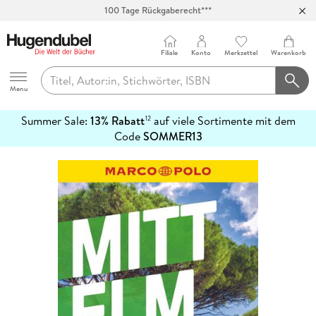
100 Tage Rückgaberecht***
Abholung in über 100 Filialen
Filiale
Konto
Merkzettel
Warenkorb
Hugendubel
Menu
Summer Sale:
13% Rabatt
auf viele Sortimente mit dem
12
mehr
Code
SOMMER13
erfahren