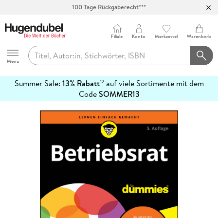
100 Tage Rückgaberecht***
Abholung in über 100 Filialen
Filiale
Konto
Merkzettel
Warenkorb
Hugendubel
Menu
Summer Sale:
13% Rabatt
auf viele Sortimente mit dem
12
mehr
Code
SOMMER13
erfahren