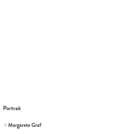
Herstelleradresse
Wiley-VCH GmbH, Boschstrasse 12, 69469 Weinheim,
product_safety@wiley.com
Portrait
Margarete Graf