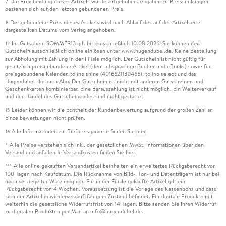
Die Preisbindung dieses Artikels wurde aufgehoben. Angaben zu Preissenkungen
7
beziehen sich auf den letzten gebundenen Preis.
Der gebundene Preis dieses Artikels wird nach Ablauf des auf der Artikelseite
8
dargestellten Datums vom Verlag angehoben.
Ihr Gutschein SOMMER13 gilt bis einschließlich 10.08.2026. Sie können den
12
Gutschein ausschließlich online einlösen unter www.hugendubel.de. Keine Bestellung
zur Abholung mit Zahlung in der Filiale möglich. Der Gutschein ist nicht gültig für
gesetzlich preisgebundene Artikel (deutschsprachige Bücher und eBooks) sowie für
preisgebundene Kalender, tolino shine (4016621130466), tolino select und das
Hugendubel Hörbuch Abo. Der Gutschein ist nicht mit anderen Gutscheinen und
Geschenkkarten kombinierbar. Eine Barauszahlung ist nicht möglich. Ein Weiterverkauf
und der Handel des Gutscheincodes sind nicht gestattet.
Leider können wir die Echtheit der Kundenbewertung aufgrund der großen Zahl an
15
Einzelbewertungen nicht prüfen.
Alle Informationen zur Tiefpreisgarantie finden Sie
hier
16
Alle Preise verstehen sich inkl. der gesetzlichen MwSt. Informationen über den
*
Versand und anfallende Versandkosten finden Sie
hier
Alle online gekauften Versandartikel beinhalten ein erweitertes Rückgaberecht von
***
100 Tagen nach Kaufdatum. Die Rücknahme von Bild-, Ton- und Datenträgern ist nur bei
noch versiegelter Ware möglich. Für in der Filiale gekaufte Artikel gilt ein
Rückgaberecht von 4 Wochen. Voraussetzung ist die Vorlage des Kassenbons und dass
sich der Artikel in wiederverkaufsfähigem Zustand befindet. Für digitale Produkte gilt
weiterhin die gesetzliche Widerrufsfrist von 14 Tagen. Bitte senden Sie Ihren Widerruf
zu digitalen Produkten per Mail an info@hugendubel.de.