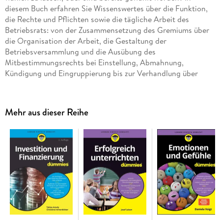
diesem Buch erfahren Sie Wissenswertes über die Funktion,
die Rechte und Pflichten sowie die tägliche Arbeit des
Betriebsrats: von der Zusammensetzung des Gremiums über
die Organisation der Arbeit, die Gestaltung der
Betriebsversammlung und die Ausübung des
Mitbestimmungsrechts bei Einstellung, Abmahnung,
Kündigung und Eingruppierung bis zur Verhandlung über
Betriebsvereinbarungen oder einen Sozialplan. Die
Autorinnen informieren ausführlich darüber, welche Fragen
der Betriebsrat regeln kann und welche nicht, wo er
Mehr aus dieser Reihe
gegebenenfalls Unterstützung erhält und welche
Informationsquellen unerlässlich sind.
Inhaltsverzeichnis
Über die Autorinnen 7
Einführung 23
Teil I: Was der Betriebsrat kann und darf 29
Kapitel 1: Betriebsrat - wozu eigentlich? 31
Kapitel 2: Betriebsrat und andere Gremien 45